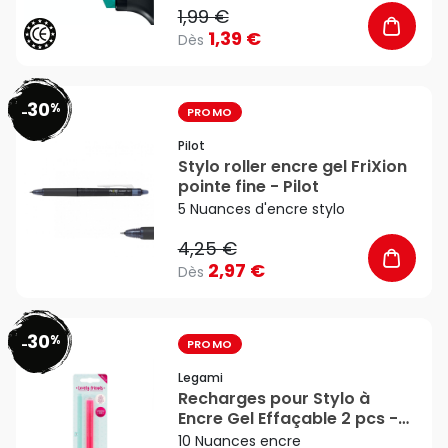
1,99 €
1,39 €
Dès
30
%
favorite_border
-
PROMO
Pilot
Stylo roller encre gel FriXion
pointe fine - Pilot
5 Nuances d'encre stylo
4,25 €
2,97 €
Dès
30
%
favorite_border
-
PROMO
Legami
Recharges pour Stylo à
Encre Gel Effaçable 2 pcs -
Legami
10 Nuances encre