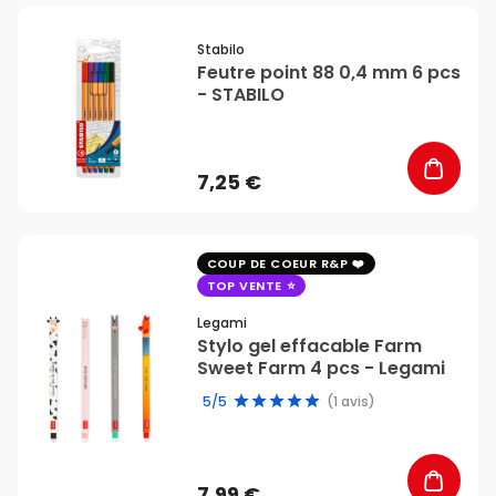
favorite_border
Stabilo
Feutre point 88 0,4 mm 6 pcs
- STABILO
7,25 €
favorite_border
COUP DE COEUR R&P
TOP VENTE
Legami
Stylo gel effacable Farm
Sweet Farm 4 pcs - Legami
5/5
(1 avis)
7,99 €