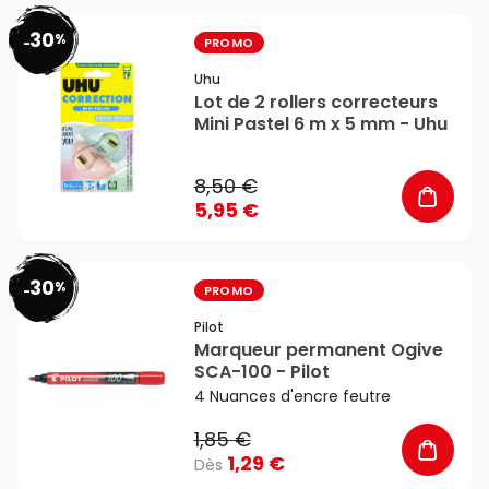
30
%
favorite_border
-
PROMO
Uhu
Lot de 2 rollers correcteurs
Mini Pastel 6 m x 5 mm - Uhu
8,50 €
5,95 €
30
%
favorite_border
-
PROMO
Pilot
Marqueur permanent Ogive
SCA-100 - Pilot
4 Nuances d'encre feutre
1,85 €
1,29 €
Dès