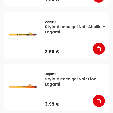
favorite_border
Legami
Stylo à ence gel Noir Abeille -
Legami
3,99 €
favorite_border
Legami
Stylo à ence gel Noir Lion -
Legami
3,99 €