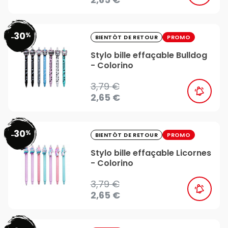
30
%
favorite_border
-
BIENTÔT DE RETOUR
PROMO
Stylo bille effaçable Bulldog
- Colorino
3,79 €
2,65 €
30
%
favorite_border
-
BIENTÔT DE RETOUR
PROMO
Stylo bille effaçable Licornes
- Colorino
3,79 €
2,65 €