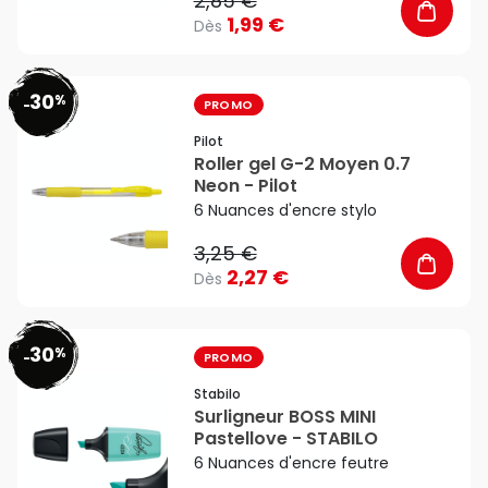
2,85 €
1,99 €
Dès
30
%
favorite_border
-
PROMO
Pilot
Roller gel G-2 Moyen 0.7
Neon - Pilot
6 Nuances d'encre stylo
3,25 €
2,27 €
Dès
30
%
favorite_border
-
PROMO
Stabilo
Surligneur BOSS MINI
Pastellove - STABILO
6 Nuances d'encre feutre