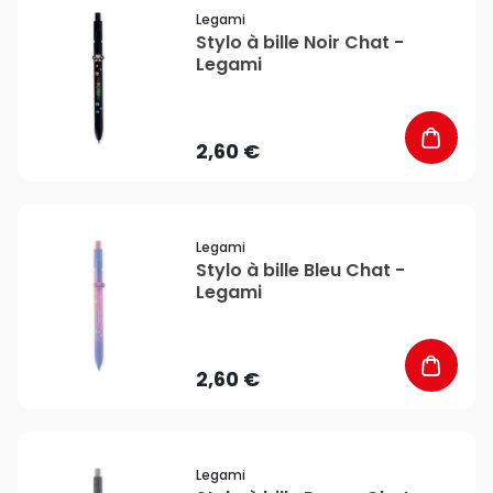
favorite_border
Legami
Stylo à bille Noir Chat -
Legami
2,60 €
favorite_border
Legami
Stylo à bille Bleu Chat -
Legami
2,60 €
favorite_border
Legami