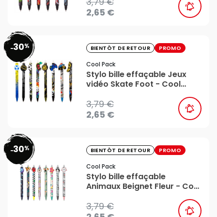
3,79 €
2,65 €
30
%
favorite_border
-
BIENTÔT DE RETOUR
PROMO
Cool Pack
Stylo bille effaçable Jeux
vidéo Skate Foot - Cool
Pack
3,79 €
2,65 €
30
%
favorite_border
-
BIENTÔT DE RETOUR
PROMO
Cool Pack
Stylo bille effaçable
Animaux Beignet Fleur - Cool
Pack
3,79 €
2,65 €