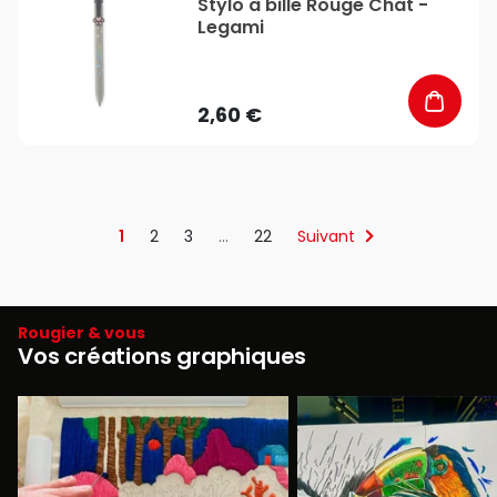
Stylo à bille Rouge Chat -
Legami
2,60 €
1
2
3
…
22
Suivant
Rougier & vous
Vos créations graphiques