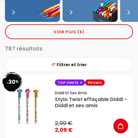
VOIR PLUS (6)
787 résultats
Filtrer et trier
30
%
favorite_border
-
TOP VENTE
PROMO
Diddl Et Ses Amis
Stylo Twist effaçable Diddl -
Diddl et ses amis
2,99 €
2,09 €