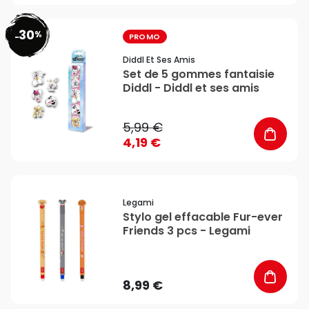
30
%
favorite_border
-
PROMO
Diddl Et Ses Amis
Set de 5 gommes fantaisie
Diddl - Diddl et ses amis
5,99 €
4,19 €
favorite_border
Legami
Stylo gel effacable Fur-ever
Friends 3 pcs - Legami
8,99 €