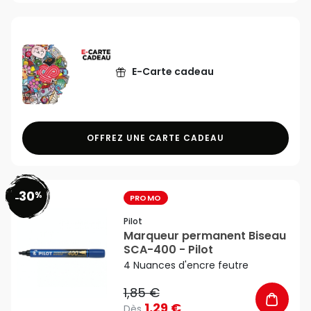
E-Carte cadeau
OFFREZ UNE CARTE CADEAU
30
%
favorite_border
-
PROMO
Pilot
Marqueur permanent Biseau
SCA-400 - Pilot
4 Nuances d'encre feutre
1,85 €
1,29 €
Dès