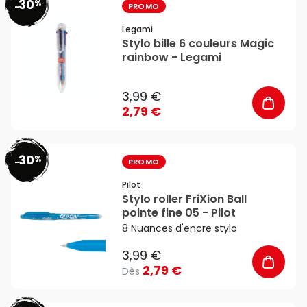
30
%
favorite_border
-
PROMO
Legami
Stylo bille 6 couleurs Magic
rainbow - Legami
3,99 €
2,79 €
30
%
favorite_border
-
PROMO
Pilot
Stylo roller FriXion Ball
pointe fine 05 - Pilot
8 Nuances d'encre stylo
3,99 €
2,79 €
Dès