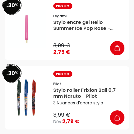
30
%
favorite_border
-
PROMO
Legami
Stylo encre gel Hello
Summer Ice Pop Rose -
Legami
3,99 €
2,79 €
30
%
favorite_border
-
PROMO
Pilot
Stylo roller Frixion Ball 0,7
mm Naruto - Pilot
3 Nuances d'encre stylo
3,99 €
2,79 €
Dès