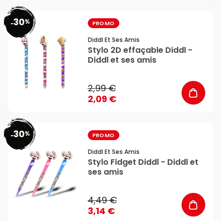
30
%
favorite_border
-
PROMO
Diddl Et Ses Amis
Stylo 2D effaçable Diddl -
Diddl et ses amis
2,99 €
2,09 €
30
%
favorite_border
-
PROMO
Diddl Et Ses Amis
Stylo Fidget Diddl - Diddl et
ses amis
4,49 €
3,14 €