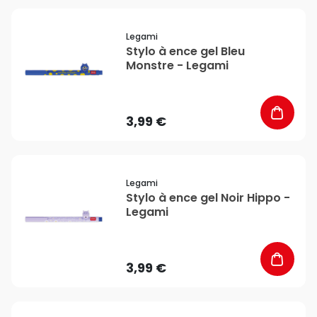
favorite_border
Legami
Stylo à ence gel Bleu
Monstre - Legami
3,99 €
favorite_border
Legami
Stylo à ence gel Noir Hippo -
Legami
3,99 €