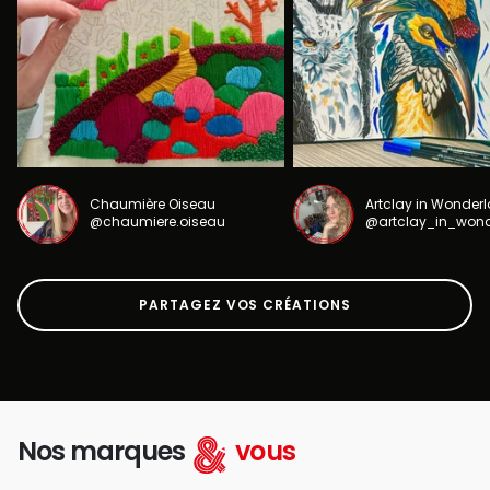
Chaumière Oiseau
Artclay in Wonder
@chaumiere.oiseau
@artclay_in_won
PARTAGEZ VOS CRÉATIONS
Nos marques
vous