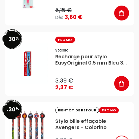
5,15 €
3,60 €
Dès
30
%
favorite_border
-
PROMO
Stabilo
Recharge pour stylo
EasyOriginal 0.5 mm Bleu 3
pcs - STABILO
3,39 €
2,37 €
30
%
favorite_border
-
BIENTÔT DE RETOUR
PROMO
Stylo bille effaçable
Avengers - Colorino