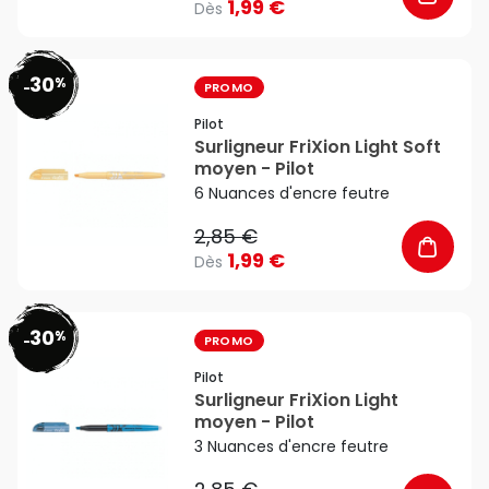
1,99 €
Dès
30
%
favorite_border
-
PROMO
Pilot
Surligneur FriXion Light Soft
moyen - Pilot
6 Nuances d'encre feutre
2,85 €
1,99 €
Dès
30
%
favorite_border
-
PROMO
Pilot
Surligneur FriXion Light
moyen - Pilot
3 Nuances d'encre feutre