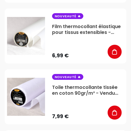
favorite_border
NOUVEAUTÉ
Film thermocollant élastique
pour tissus extensibles -
Vendu au mètre -
Stéphanoise & Médiac
6,99 €
favorite_border
NOUVEAUTÉ
Toile thermocollante tissée
en coton 90gr/m² - Vendu
au mètre - Stéphanoise &
Médiac
7,99 €