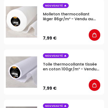
favorite_border
NOUVEAUTÉ
Molleton thermocollant
léger 86gr/m² - Vendu au
mètre - Stéphanoise &
Médiac
7,99 €
favorite_border
NOUVEAUTÉ
Toile thermocollante tissée
en coton 100gr/m² - Vendu
au mètre - Stéphanoise &
Médiac
7,99 €
favorite_border
NOUVEAUTÉ