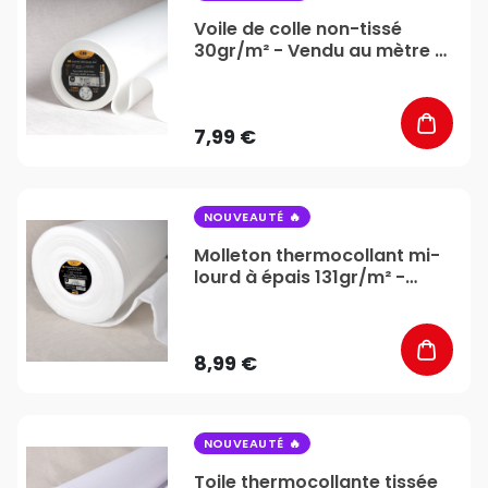
Voile de colle non-tissé
30gr/m² - Vendu au mètre -
Stéphanoise & Médiac
7,99 €
favorite_border
NOUVEAUTÉ
Molleton thermocollant mi-
lourd à épais 131gr/m² -
Vendu au mètre -
Stéphanoise & Médiac
8,99 €
favorite_border
NOUVEAUTÉ
Toile thermocollante tissée