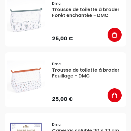
Dmc
Trousse de toilette à broder
Forêt enchantée - DMC
25,00 €
favorite_border
Dmc
Trousse de toilette à broder
Feuillage - DMC
25,00 €
favorite_border
Dmc
Canevas soluble 20 x 22 cm