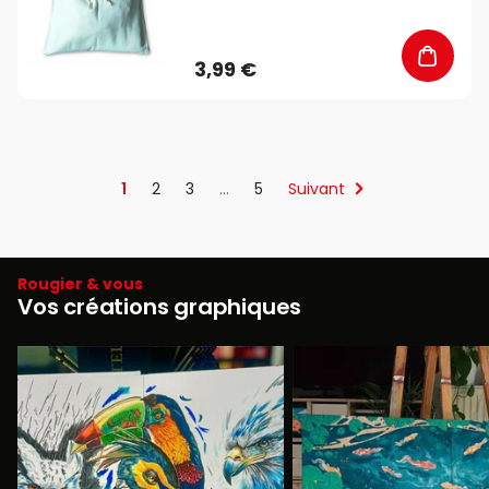
3,99 €
1
2
3
…
5
Suivant
Rougier & vous
Vos créations graphiques