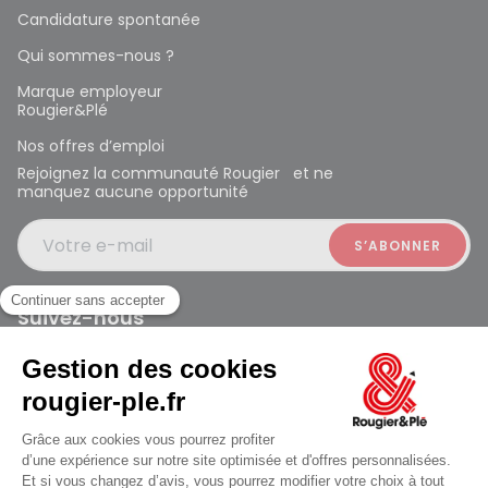
Candidature spontanée
Qui sommes-nous ?
Marque employeur
Rougier&Plé
Nos offres d’emploi
Rejoignez la communauté Rougier et ne
manquez aucune opportunité
Votre e-mail
Suivez-nous
Rougier et Plé 2024 Copyright
Ferme à 19:30