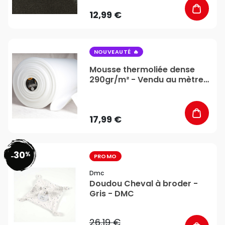
12,99 €
favorite_border
NOUVEAUTÉ
Mousse thermoliée dense
290gr/m² - Vendu au mètre
- Stéphanoise & Médiac
17,99 €
30
%
favorite_border
-
PROMO
Dmc
Doudou Cheval à broder -
Gris - DMC
26,19 €