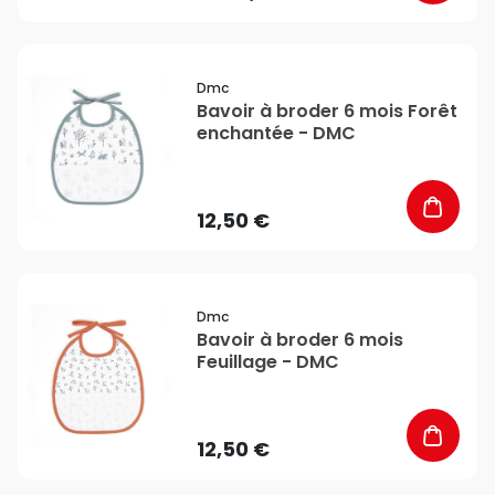
favorite_border
Dmc
Bavoir à broder 6 mois Forêt
enchantée - DMC
12,50 €
favorite_border
Dmc
Bavoir à broder 6 mois
Feuillage - DMC
12,50 €