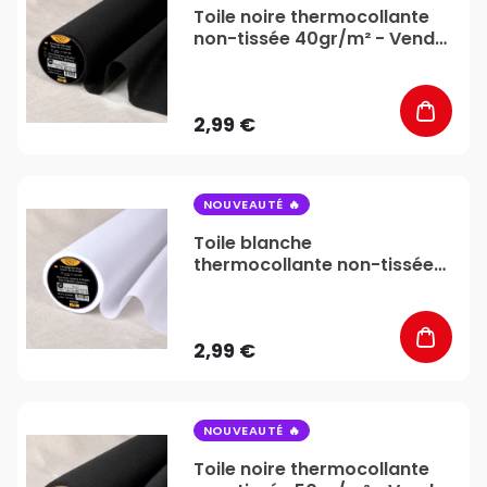
Toile noire thermocollante
non-tissée 40gr/m² - Vendu
au mètre - Stéphanoise &
Médiac
2,99 €
favorite_border
NOUVEAUTÉ
Toile blanche
thermocollante non-tissée
50gr/m² - Vendu au mètre -
Stéphanoise & Médiac
2,99 €
favorite_border
NOUVEAUTÉ
Toile noire thermocollante