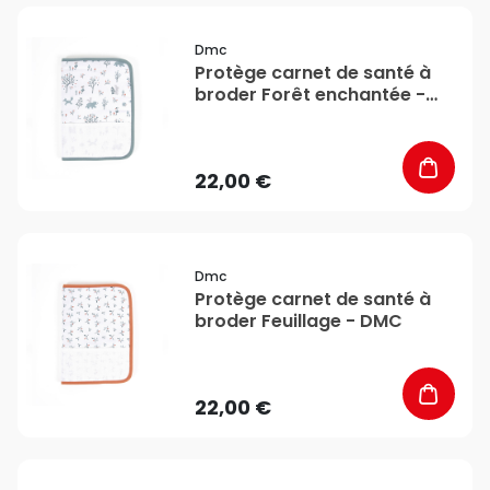
favorite_border
Dmc
Protège carnet de santé à
broder Forêt enchantée -
DMC
22,00 €
favorite_border
Dmc
Protège carnet de santé à
broder Feuillage - DMC
22,00 €
favorite_border