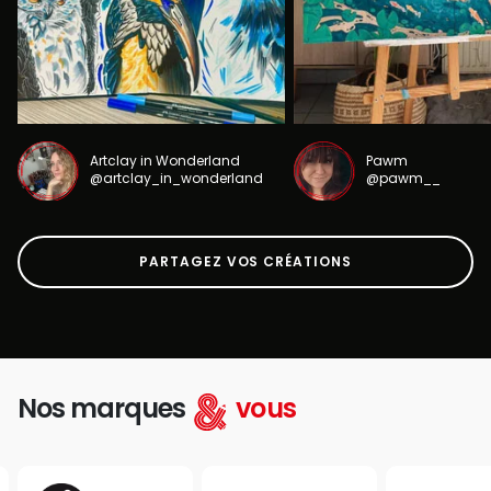
Artclay in Wonderland
Pawm
@artclay_in_wonderland
@pawm__
PARTAGEZ VOS CRÉATIONS
Nos marques
vous