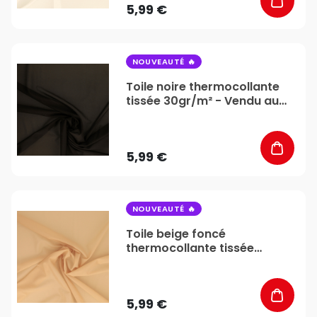
5,99 €
favorite_border
NOUVEAUTÉ
Toile noire thermocollante
tissée 30gr/m² - Vendu au
mètre - Stéphanoise &
Médiac
5,99 €
favorite_border
NOUVEAUTÉ
Toile beige foncé
thermocollante tissée
30gr/m² - Vendu au mètre -
Stéphanoise & Médiac
5,99 €