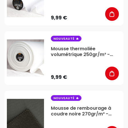
au mètre - Stéphanoise &
Médiac
9,99 €
favorite_border
NOUVEAUTÉ
Mousse thermoliée
volumétrique 250gr/m² -
Vendu au mètre -
Stéphanoise & Médiac
9,99 €
favorite_border
NOUVEAUTÉ
Mousse de rembourage à
coudre noire 270gr/m² -
Vendu au mètre -
Stéphanoise & Médiac