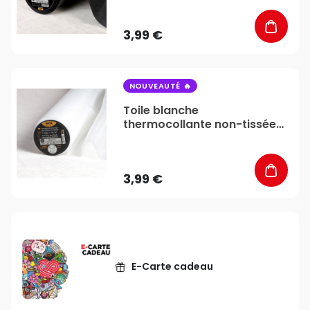
Médiac
3,99 €
favorite_border
NOUVEAUTÉ
Toile blanche
thermocollante non-tissée
armée 45gr/m² - Vendu au
mètre - Stéphanoise &
Médiac
3,99 €
E-Carte cadeau