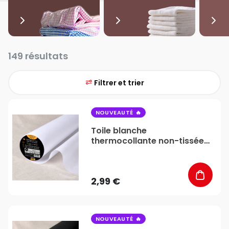
149 résultats
Filtrer et trier
favorite_border
NOUVEAUTÉ
Toile blanche
thermocollante non-tissée
40gr/m² - Vendu au mètre -
Stéphanoise & Médiac
2,99 €
favorite_border
NOUVEAUTÉ