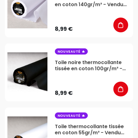
en coton 140gr/m² - Vendu
au mètre - Stéphanoise &
Médiac
8,99 €
favorite_border
NOUVEAUTÉ
Toile noire thermocollante
tissée en coton 100gr/m² -
Vendu au mètre -
Stéphanoise & Médiac
8,99 €
favorite_border
NOUVEAUTÉ
Toile thermocollante tissée
en coton 55gr/m² - Vendu