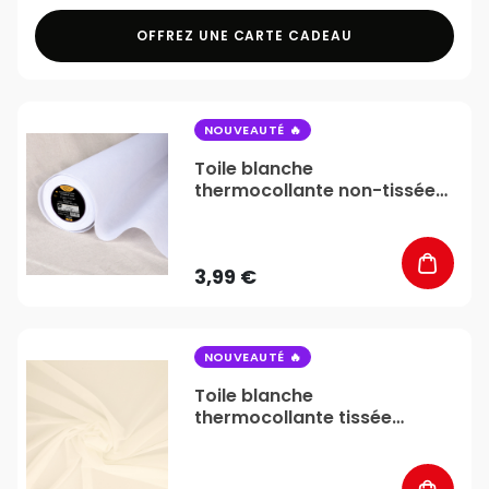
OFFREZ UNE CARTE CADEAU
favorite_border
NOUVEAUTÉ
Toile blanche
thermocollante non-tissée
86gr/m² - Vendu au mètre -
Stéphanoise & Médiac
3,99 €
favorite_border
NOUVEAUTÉ
Toile blanche
thermocollante tissée
30gr/m² - Vendu au mètre -
Stéphanoise & Médiac