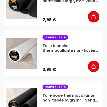
non-tissée 50gr/m² - Vendu
au mètre - Stéphanoise &
Médiac
2,99 €
favorite_border
NOUVEAUTÉ
Toile blanche
thermocollante non-tissée
65gr/m² - Vendu au mètre -
Stéphanoise & Médiac
3,99 €
favorite_border
NOUVEAUTÉ
Toile noire thermocollante
non-tissée 65gr/m² - Vendu
au mètre - Stéphanoise &