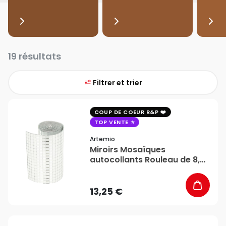
19 résultats
Filtrer et trier
favorite_border
COUP DE COEUR R&P
TOP VENTE
Artemio
Miroirs Mosaïques
autocollants Rouleau de 8,5
cm x 1 m - Artemio
13,25 €