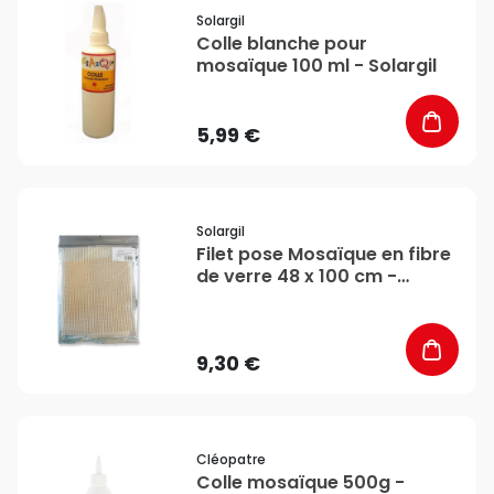
favorite_border
Solargil
Colle blanche pour
mosaïque 100 ml - Solargil
5,99 €
favorite_border
Solargil
Filet pose Mosaïque en fibre
de verre 48 x 100 cm -
Solargil
9,30 €
favorite_border
Cléopatre
Colle mosaïque 500g -