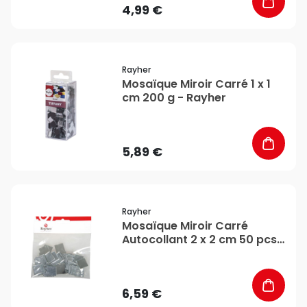
4,99 €
favorite_border
Rayher
Mosaïque Miroir Carré 1 x 1
cm 200 g - Rayher
5,89 €
favorite_border
Rayher
Mosaïque Miroir Carré
Autocollant 2 x 2 cm 50 pcs
- Rayher
6,59 €