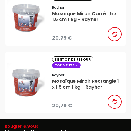
Rayher
Mosaïque Miroir Carré 1,5 x
1,5 cm 1 kg - Rayher
20,79 €
favorite_border
BIENTÔT DE RETOUR
TOP VENTE
Rayher
Mosaïque Miroir Rectangle 1
x 1,5 cm 1 kg - Rayher
20,79 €
Rougier & vous