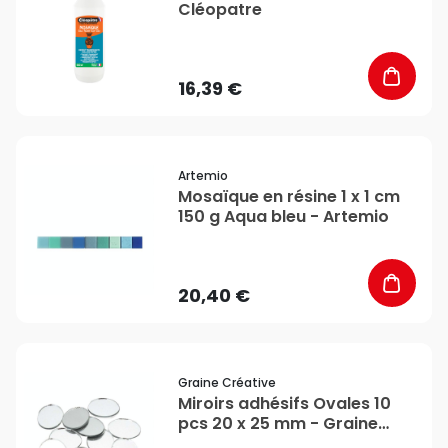
Cléopatre
16,39 €
favorite_border
Artemio
Mosaïque en résine 1 x 1 cm
150 g Aqua bleu - Artemio
20,40 €
favorite_border
Graine Créative
Miroirs adhésifs Ovales 10
pcs 20 x 25 mm - Graine
Créative