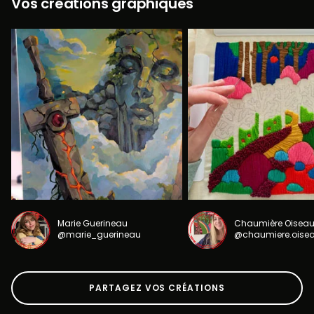
Vos créations graphiques
Marie Guerineau
Chaumière Oisea
@marie_guerineau
@chaumiere.oise
PARTAGEZ VOS CRÉATIONS