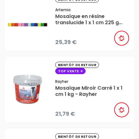
Artemio
Mosaïque en résine
translucide 1 x 1 cm 225 g
Kids multicolore - Artemio
25,39 €
favorite_border
BIENTÔT DE RETOUR
TOP VENTE
Rayher
Mosaïque Miroir Carré 1 x 1
cm 1 kg - Rayher
21,79 €
favorite_border
BIENTÔT DE RETOUR