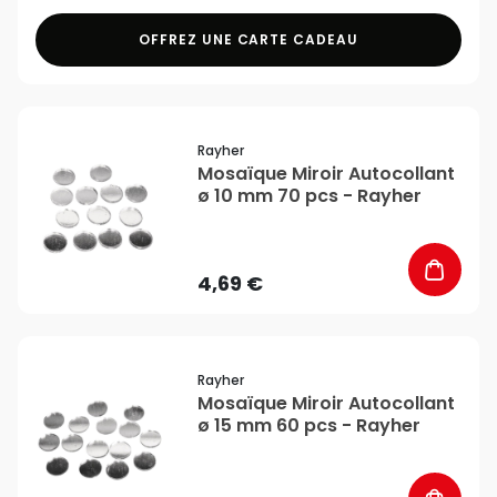
OFFREZ UNE CARTE CADEAU
favorite_border
Rayher
Mosaïque Miroir Autocollant
ø 10 mm 70 pcs - Rayher
4,69 €
favorite_border
Rayher
Mosaïque Miroir Autocollant
ø 15 mm 60 pcs - Rayher