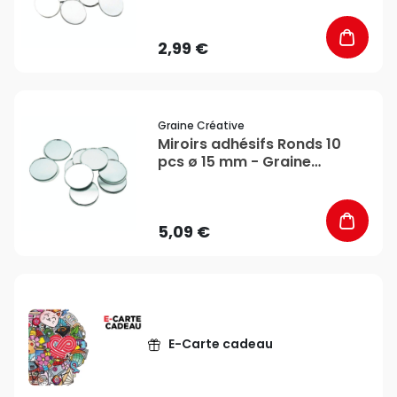
2,99 €
favorite_border
Graine Créative
Miroirs adhésifs Ronds 10
pcs ø 15 mm - Graine
Créative
5,09 €
E-Carte cadeau