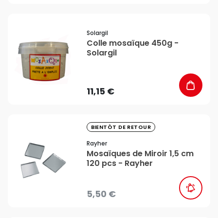
favorite_border
Solargil
Colle mosaïque 450g -
Solargil
11,15 €
favorite_border
BIENTÔT DE RETOUR
Rayher
Mosaïques de Miroir 1,5 cm
120 pcs - Rayher
5,50 €