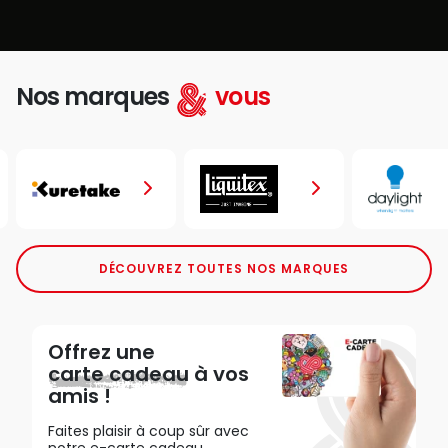
Nos marques
vous
DÉCOUVREZ TOUTES NOS MARQUES
Offrez une
carte cadeau
à vos
amis !
Faites plaisir à coup sûr avec
notre e-carte cadeau