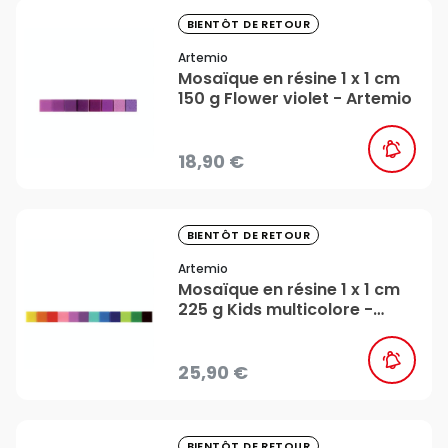
favorite_border
BIENTÔT DE RETOUR
Artemio
Mosaïque en résine 1 x 1 cm
150 g Flower violet - Artemio
18,90 €
favorite_border
BIENTÔT DE RETOUR
Artemio
Mosaïque en résine 1 x 1 cm
225 g Kids multicolore -
Artemio
25,90 €
favorite_border
BIENTÔT DE RETOUR