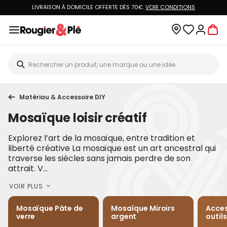
VOUS ÊTES CLIENT ROUGIER&PLÉ ? CRÉEZ UN NOUVEAU MOT DE PASSE ET ACCÉ
À
VOTRE COMPTE.
Matériau & Accessoire DIY
Mosaïque loisir créatif
Explorez l’art de la mosaïque, entre tradition et
liberté créative La mosaïque est un art ancestral qui
traverse les siècles sans jamais perdre de son
attrait. V...
VOIR PLUS
Mosaïque Pâte de
Mosaïque Miroirs
Acces
verre
argent
outil