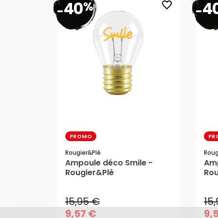
40
4
%
favorite_border
-
-
PROMO
PR
Rougier&plé
Roug
Ampoule déco Smile -
Amp
15,95 €
15
Rougier&Plé
Rou
9,57 €
9,
15,95 €
15
AJOUTER AU PANIER
9,57 €
9,