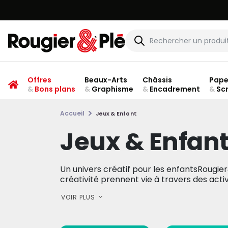
Offres
Beaux-Arts
Châssis
Pape
&
Bons plans
&
Graphisme
&
Encadrement
&
Sc
Accueil
Jeux & Enfant
Jeux & Enfan
Un univers créatif pour les enfantsRougier
créativité prennent vie à travers des activi
VOIR PLUS