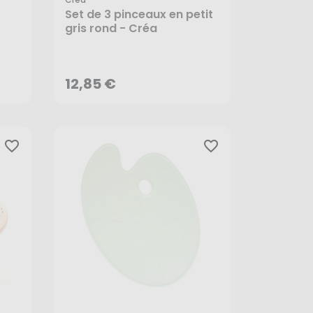
Set de 3 pinceaux en petit
gris rond - Créa
12,85 €
AJOUTER AU PANIER
12,85 €
favorite_border
favorite_border