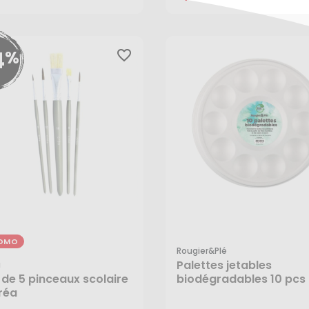
4
%
favorite_border
OMO
Rougier&plé
Palettes jetables
a
 de 5 pinceaux scolaire
biodégradables 10 pcs 
réa
Rougier&Plé
55 €