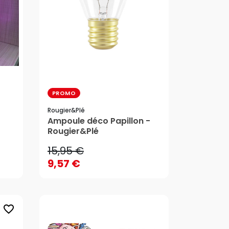
PROMO
Rougier&plé
15,95 €
Ampoule déco Papillon -
Rougier&Plé
9,57 €
15,95 €
AJOUTER AU PANIER
9,57 €
favorite_border