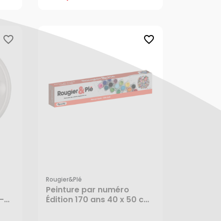
favorite_border
favorite_border
Rougier&plé
Peinture par numéro
-
Édition 170 ans 40 x 50 cm
- Rougier&Plé