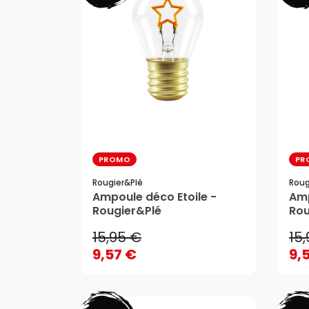
PROMO
PR
Rougier&plé
Roug
15,95 €
15
Ampoule déco Etoile -
Amp
Rougier&Plé
Rou
9,57 €
9,
15,95 €
15
AJOUTER AU PANIER
9,57 €
9,