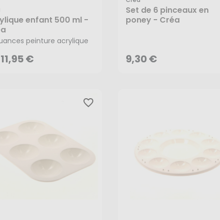
Set de 6 pinceaux en
a
ylique enfant 500 ml -
poney - Créa
11,95 €
9,30 €
éa
uances peinture acrylique
AJOUTER AU PANIER
11,95 €
9,30 €
favorite_border