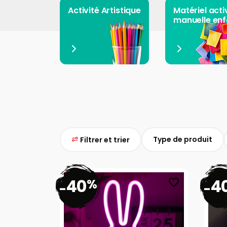
Activité Artistique
Matériel acti
manuelle enf
Type de produit
Filtrer et trier
40
4
%
favorite_border
-
-