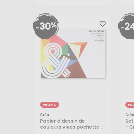
30
2
%
favorite_border
-
-
PROMO
PR
Créa
Cré
Papier à dessin de
Set
couleurs vives pochette
- C
6,70 €
4,
de 12 feuilles 24x32 cm 160