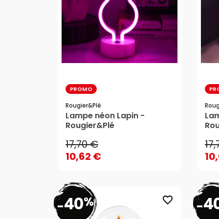
PROMO
PR
Rougier&plé
Roug
17,70 €
17,
Lampe néon Lapin -
La
Rougier&Plé
Rou
10,62 €
10
17,70 €
17,
AJOUTER AU PANIER
10,62 €
10
40
4
%
favorite_border
-
-