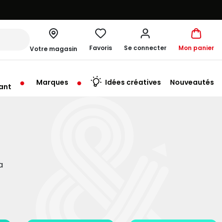
Favoris
Se connecter
Mon panier
Votre magasin
Marques
Idées créatives
Nouveautés
ant
rt à 10:00
a