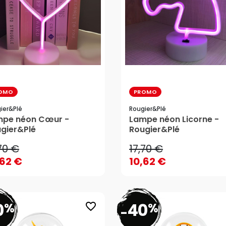
OMO
PROMO
ier&plé
Rougier&plé
70 €
17,70 €
mpe néon Cœur -
Lampe néon Licorne -
gier&Plé
Rougier&Plé
,62 €
10,62 €
70 €
17,70 €
AJOUTER AU PANIER
AJOUTER AU PANIER
,62 €
10,62 €
0
40
%
%
favorite_border
-