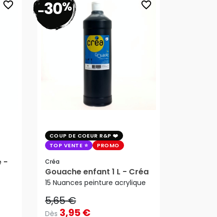
30
%
favorite_border
favorite_border
-
COUP DE COEUR R&P
TOP VENTE
PROMO
 -
Créa
5,65 €
Gouache enfant 1 L - Créa
3,95 €
Dès
15 Nuances peinture acrylique
5,65 €
3,95 €
Dès