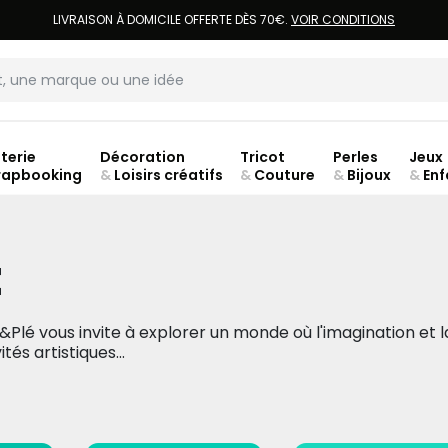
LIVRAISON À DOMICILE OFFERTE DÈS 70€.
VOIR CONDITIONS
terie
Décoration
Tricot
Perles
Jeux
rapbooking
&
Loisirs créatifs
&
Couture
&
Bijoux
&
Enf
ouve
t
&Plé vous invite à explorer un monde où l'imagination et l
tés artistiques...