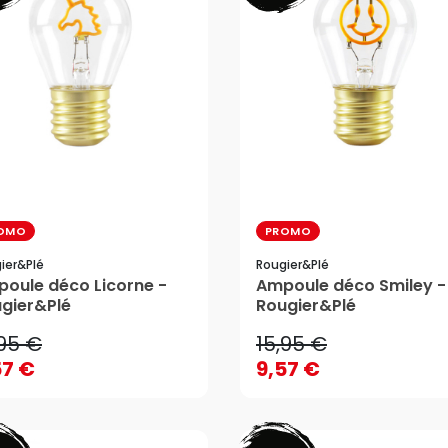
OMO
PROMO
ier&plé
Rougier&plé
,95 €
15,95 €
oule déco Licorne -
Ampoule déco Smiley -
gier&Plé
Rougier&Plé
57 €
9,57 €
,95 €
15,95 €
AJOUTER AU PANIER
AJOUTER AU PANIER
57 €
9,57 €