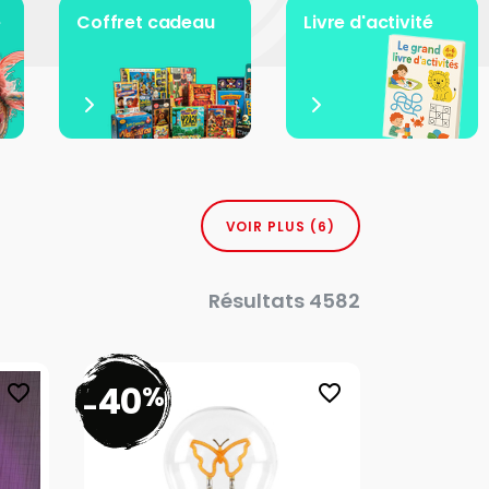
e
Coffret cadeau
Livre d'activité
VOIR PLUS (6)
Résultats 4582
40
%
favorite_border
favorite_border
-