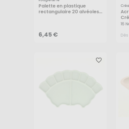
Palette en plastique
Cré
rectangulaire 20 alvéoles
Acr
Dès
6,45 €
- Rougier&Plé
Cr
16 N
AJOUTER AU PANIER
6,45 €
Dès
favorite_border