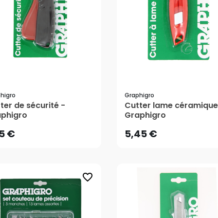
higro
Graphigro
15 €
5,45 €
ter de sécurité -
Cutter lame céramique
phigro
Graphigro
AJOUTER AU PANIER
AJOUTER AU PANIER
15 €
5,45 €
favorite_border