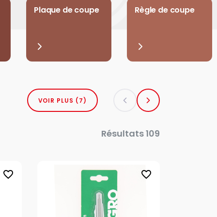
Plaque de coupe
Règle de coupe
VOIR PLUS (7)
Résultats 109
favorite_border
favorite_border