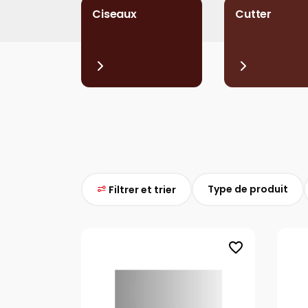
Ciseaux
Cutter
Type de produit
Filtrer et trier
favorite_border