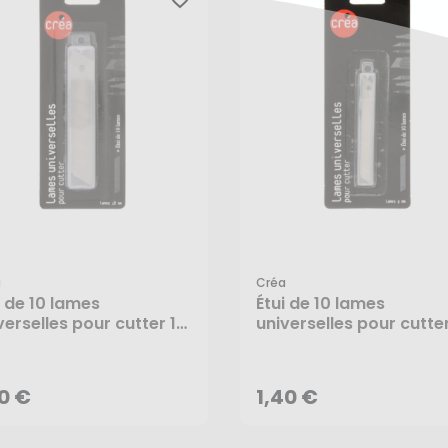
a
Créa
i de 10 lames
Étui de 10 lames
verselles pour cutter 18
universelles pour cutte
70 €
1,40 €
 - Créa
mm - Créa
AJOUTER AU PANIER
AJOUTER AU PANIER
70 €
1,40 €