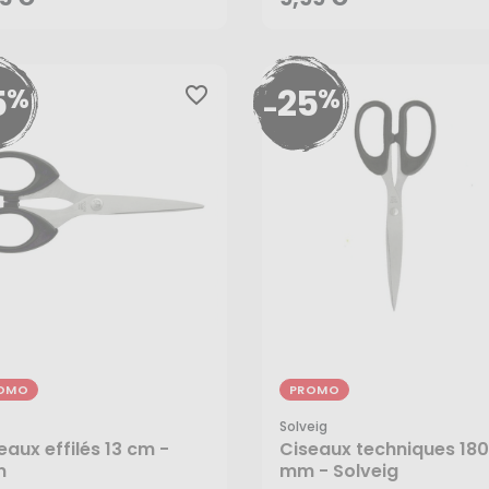
5
25
%
%
favorite_border
-
OMO
PROMO
Solveig
35 €
8,20 €
eaux effilés 13 cm -
Ciseaux techniques 180
n
mm - Solveig
99 €
6,15 €