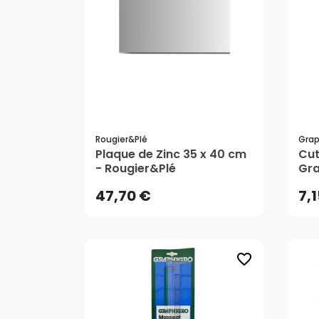
Rougier&plé
Grap
47,70 €
7,
Plaque de Zinc 35 x 40 cm
Cut
- Rougier&Plé
Gra
AJOUTER AU PANIER
47,70 €
7,
favorite_border