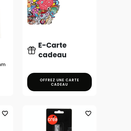
E-Carte
cadeau
 mm
OFFREZ UNE CARTE
CADEAU
favorite_border
favorite_border