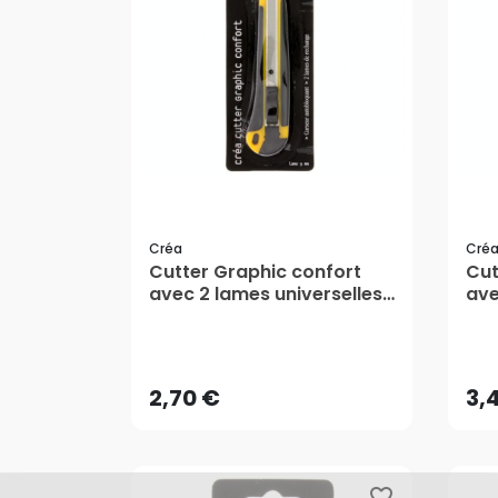
Créa
Cré
Cutter Graphic confort
Cut
avec 2 lames universelles
ave
de 9 mm - Créa
de 
2,70 €
3,
AJOUTER AU PANIER
2,70 €
3,
favorite_border