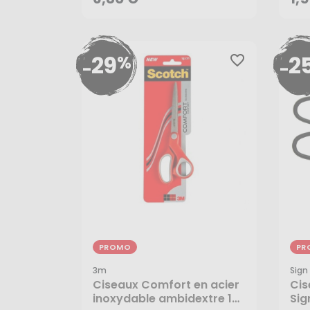
29
2
%
favorite_border
-
-
PROMO
PR
3m
Sign
8,45 €
5,
Ciseaux Comfort en acier
Cis
inoxydable ambidextre 18
Sig
5,99 €
3,