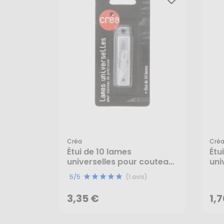
Créa
Cré
Étui de 10 lames
Étu
universelles pour couteau
uni
3,35 €
1,
de précision - Créa
mm
5/5
(1 avis)
AJOUTER AU PANIER
3,35 €
1,