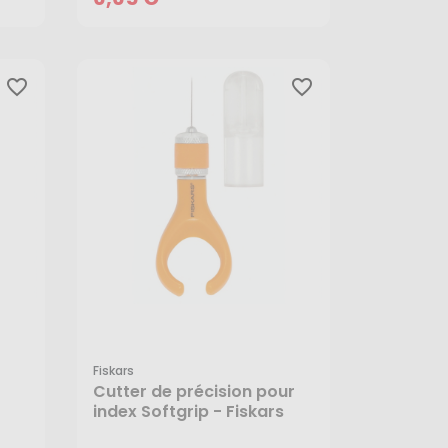
favorite_border
favorite_border
Fiskars
Cutter de précision pour
index Softgrip - Fiskars
12,25 €