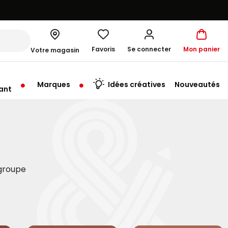
Favoris
Se connecter
Mon panier
Votre magasin
Marques
Idées créatives
Nouveautés
ant
u'au Samedi à 10:00
egroupe