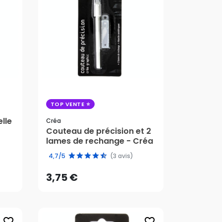
TOP VENTE
lle
Créa
Couteau de précision et 2
lames de rechange - Créa
3,75 €
4,7/5
(3 avis)
AJOUTER AU PANIER
3,75 €
favorite_border
favorite_border