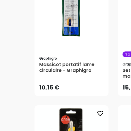
TO
Graphigro
Massicot portatif lame
Grap
10,15 €
15
circulaire - Graphigro
Set
man
ass
AJOUTER AU PANIER
10,15 €
15
favorite_border