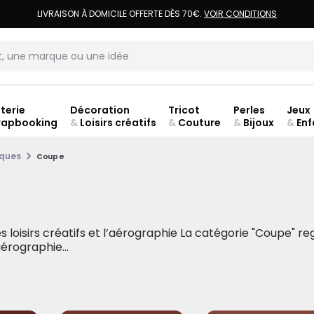
LIVRAISON À DOMICILE OFFERTE DÈS 70€.
VOIR CONDITIONS
terie
Décoration
Tricot
Perles
Jeux
rapbooking
&
Loisirs créatifs
&
Couture
&
Bijoux
&
Enf
jusq
iques
Coupe
s loisirs créatifs et l’aérographie La catégorie "Coupe" r
érographie...