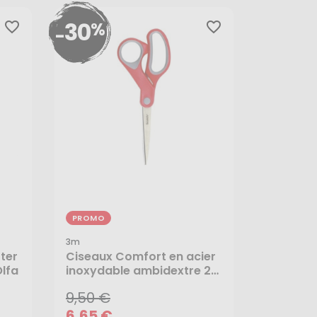
30
%
favorite_border
favorite_border
-
PROMO
3m
9,50 €
ter
Ciseaux Comfort en acier
Olfa
inoxydable ambidextre 20
6,65 €
cm - 3M
9,50 €
AJOUTER AU PANIER
6,65 €