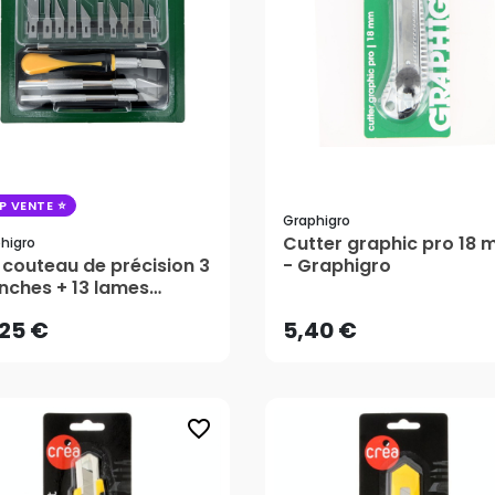
P VENTE
Graphigro
Cutter graphic pro 18
higro
,25 €
5,40 €
 couteau de précision 3
- Graphigro
ches + 13 lames
orties - Graphigro
AJOUTER AU PANIER
AJOUTER AU PANIER
,25 €
5,40 €
favorite_border