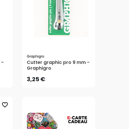
Graphigro
3,25 €
 -
Cutter graphic pro 9 mm -
Graphigro
AJOUTER AU PANIER
3,25 €
favorite_border