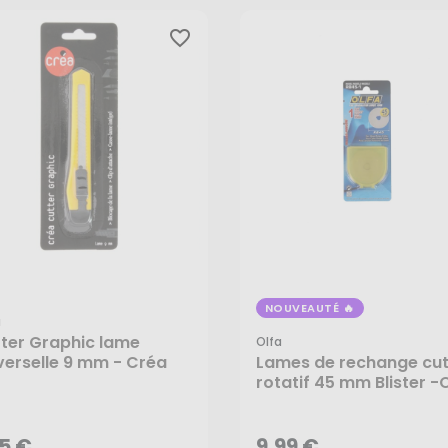
favorite_border
NOUVEAUTÉ
a
ter Graphic lame
Olfa
verselle 9 mm - Créa
Lames de rechange cut
rotatif 45 mm Blister -
55 €
9,99 €
AJOUTER AU PANIER
AJOUTER AU PANIER
55 €
9,99 €