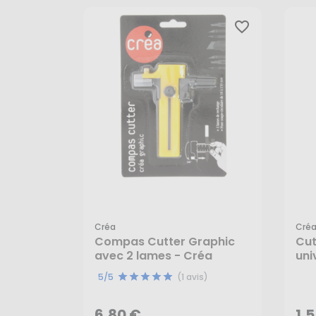
favorite_border
Créa
Cré
Compas Cutter Graphic
Cut
avec 2 lames - Créa
uni
6,80 €
1,
5/5
(1 avis)
AJOUTER AU PANIER
6,80 €
1,