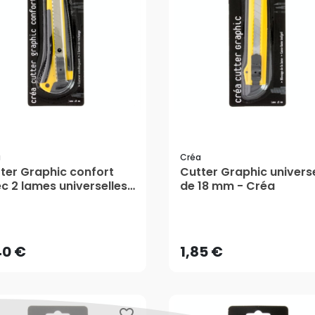
a
Créa
ter Graphic confort
Cutter Graphic universe
c 2 lames universelles
de 18 mm - Créa
18 mm - Créa
40 €
1,85 €
AJOUTER AU PANIER
AJOUTER AU PANIER
40 €
1,85 €
favorite_border