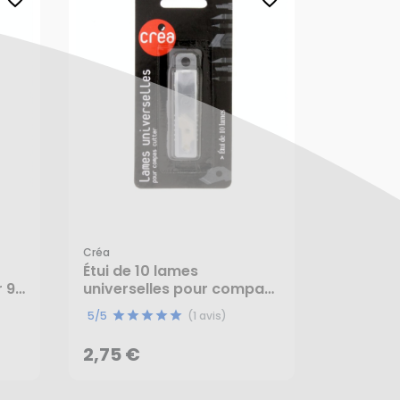
Créa
Étui de 10 lames
r 9
universelles pour compas
2,75 €
cutter - Créa
5/5
(1 avis)
AJOUTER AU PANIER
2,75 €