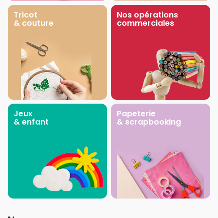
Tricot
Nos opérations
& couture
commerciales
Jeux
Papeterie
& enfant
& scrapbooking