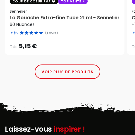
COUP DE COEUR R&P
TOP VENTE
Sennelier
F
La Gouache Extra-fine Tube 21 ml - Sennelier
C
60 Nuances
+
5/5
(1 avis)
5,15 €
Dès
D
VOIR PLUS DE PRODUITS
Laissez-vous
inspirer !