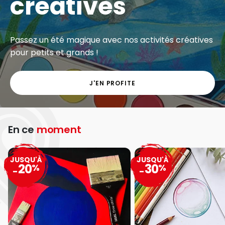
créatives
Passez un été magique avec nos activités créatives
pour petits et grands !
J'EN PROFITE
En ce
moment
JUSQU'À
JUSQU'À
20
30
%
%
-
-