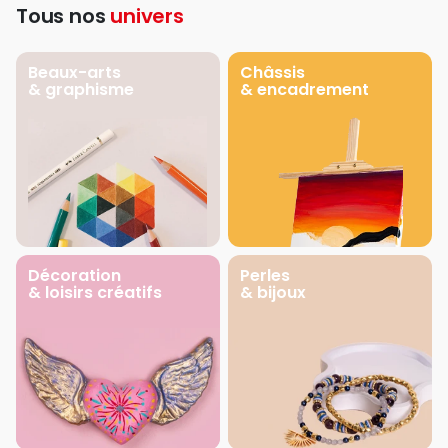
Tous nos
univers
Beaux-arts
Châssis
& graphisme
& encadrement
Décoration
Perles
& loisirs créatifs
& bijoux