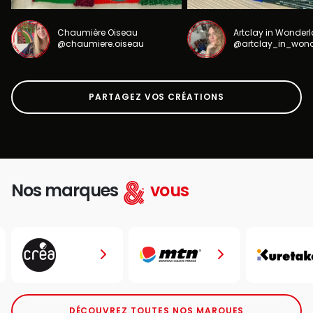
Chaumière Oiseau
Artclay in Wonder
@chaumiere.oiseau
@artclay_in_won
PARTAGEZ VOS CRÉATIONS
Nos marques
vous
DÉCOUVREZ TOUTES NOS MARQUES