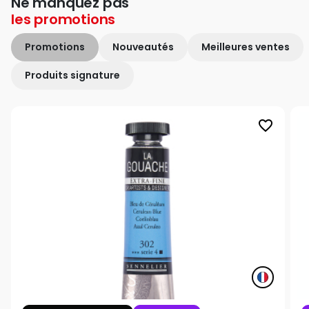
Ne manquez pas
les
promotions
Promotions
Nouveautés
Meilleures ventes
Produits signature
favorite_border