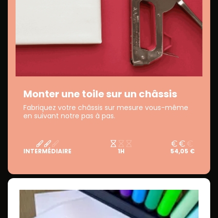
Monter une toile sur un châssis
Fabriquez votre châssis sur mesure vous-même
en suivant notre pas à pas.
INTERMÉDIAIRE
1H
54,05 €