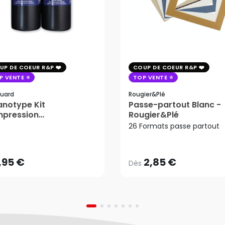
UP DE COEUR R&P
COUP DE COEUR R&P
P VENTE
TOP VENTE
uard
Rougier&plé
notype Kit
Passe-partout Blanc -
mpression
Rougier&Plé
2,85 €
tosensible - Jacquard
26 Formats passe partout
Dès
,95 €
AJOUTER AU PANIER
,95 €
2,85 €
Dès