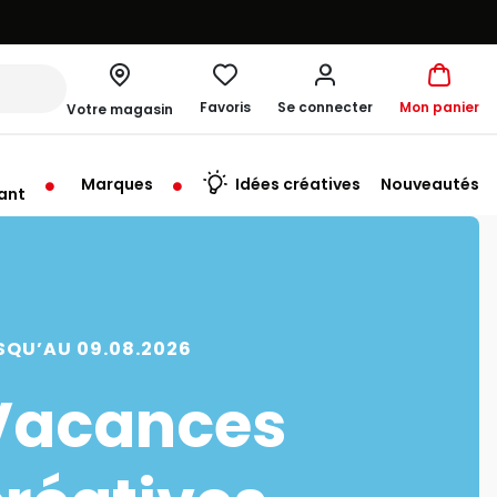
Favoris
Se connecter
Mon panier
Votre magasin
Marques
Idées créatives
Nouveautés
ant
me à 19:00
SQU’AU 09.08.2026
Vacances