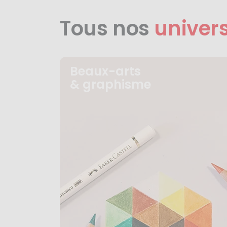
Tous nos
univer
Beaux-arts
& graphisme