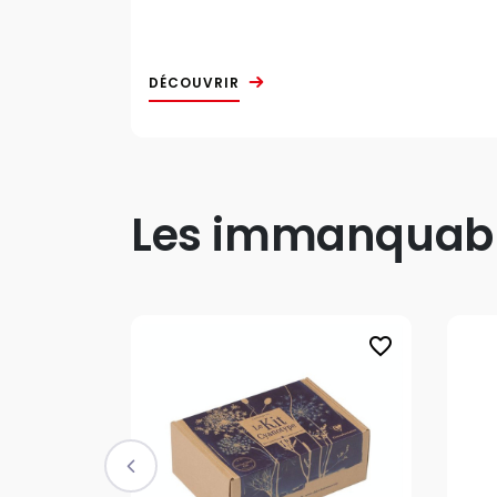
DÉCOUVRIR
Les immanquable
favorite_border