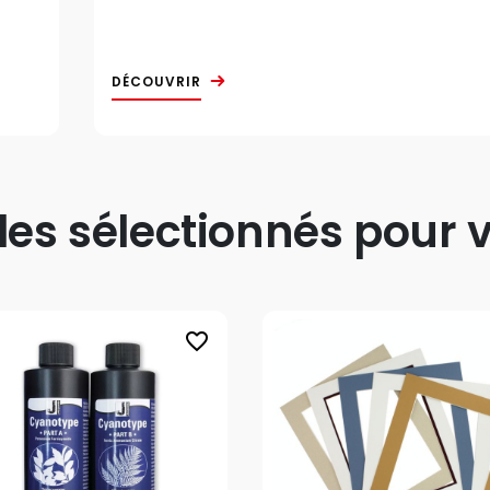
DÉCOUVRIR
s sélectionnés pour v
favorite_border