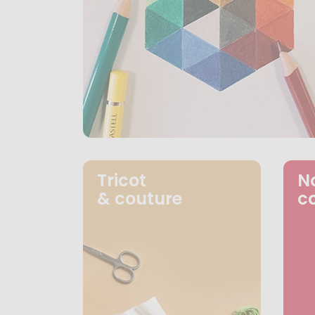
Tricot
N
& couture
c