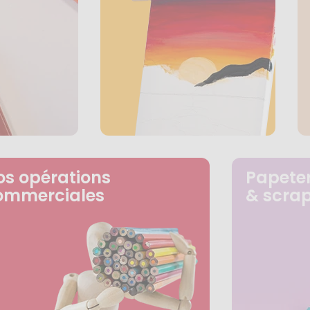
os opérations
Papeter
ommerciales
& scra