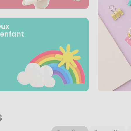
eux
 enfant
s