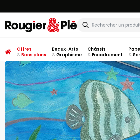
Rougier & Plé
Offres
Beaux-Arts
Châssis
Pape
&
Bons plans
&
Graphisme
&
Encadrement
&
Sc