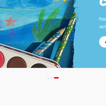
Pa
act