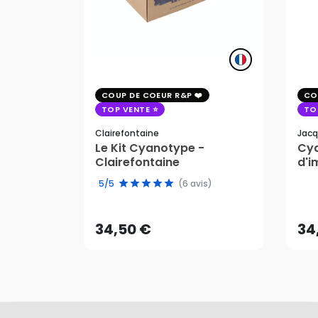
COUP DE COEUR R&P
CO
TOP VENTE
TO
Clairefontaine
Jacq
Le Kit Cyanotype -
Cya
Clairefontaine
d'i
pho
34,50 €
34
5/5
(6 avis)
AJOUTER AU PANIER
34,50 €
34