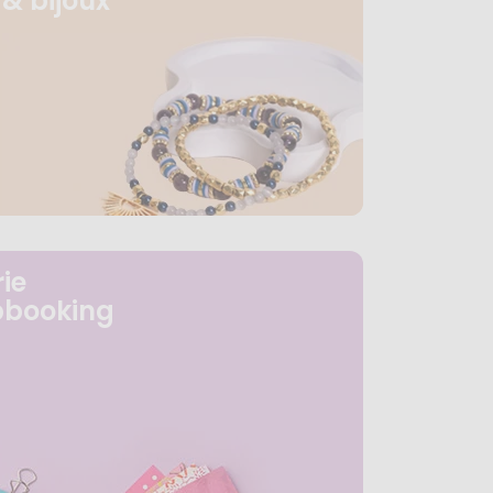
& bijoux
ie
pbooking