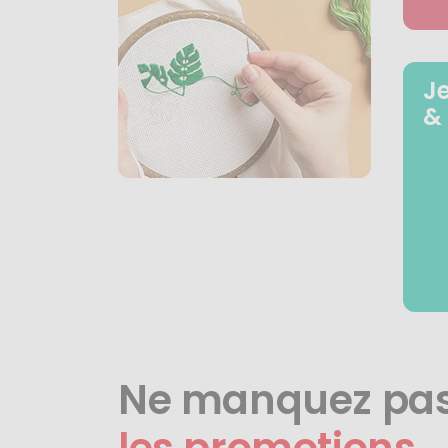
J
&
Ne manquez pa