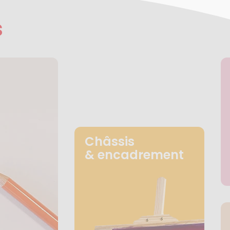
s
Châssis
& encadrement