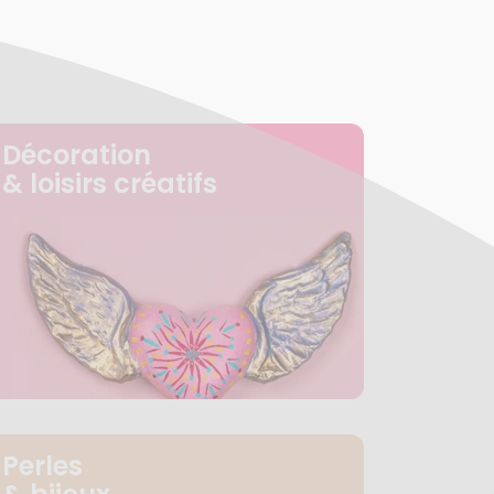
Décoration
& loisirs créatifs
Perles