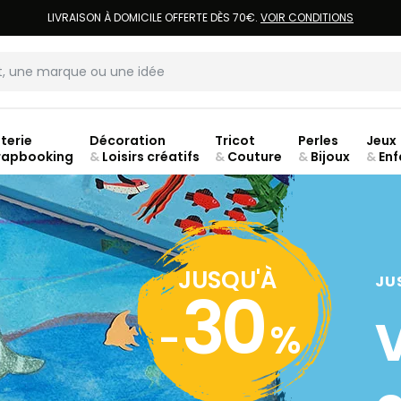
LIVRAISON À DOMICILE OFFERTE DÈS 70€.
VOIR CONDITIONS
terie
Décoration
Tricot
Perles
Jeux
rapbooking
&
Loisirs créatifs
&
Couture
&
Bijoux
&
Enf
Fer
JUSQU'À
JU
30
-
%