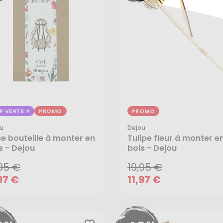
P VENTE
PROMO
PROMO
u
Dejou
,95 €
19,95 €
e bouteille à monter en
Tulipe fleur à monter e
s - Dejou
bois - Dejou
97 €
11,97 €
,95 €
19,95 €
AJOUTER AU PANIER
AJOUTER AU PANIER
97 €
11,97 €