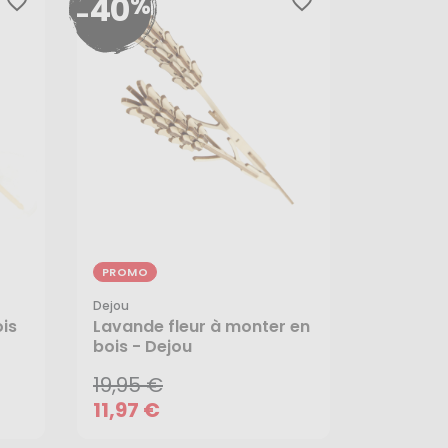
40
%
favorite_border
favorite_border
-
PROMO
Dejou
19,95 €
ois
Lavande fleur à monter en
bois - Dejou
11,97 €
19,95 €
AJOUTER AU PANIER
11,97 €