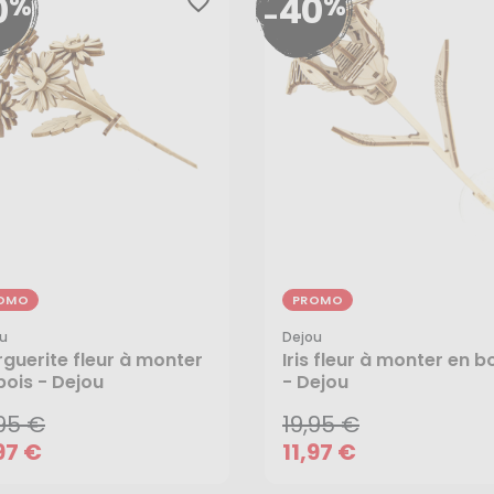
0
40
%
%
favorite_border
-
OMO
PROMO
u
Dejou
,95 €
19,95 €
guerite fleur à monter
Iris fleur à monter en b
bois - Dejou
- Dejou
97 €
11,97 €
,95 €
19,95 €
AJOUTER AU PANIER
AJOUTER AU PANIER
97 €
11,97 €