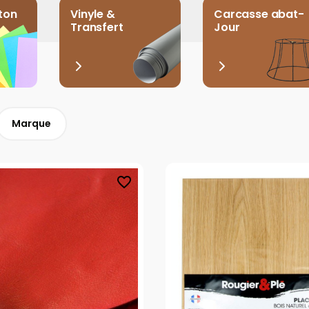
ton
Vinyle &
Carcasse abat-
Transfert
Jour
Marque
favorite_border