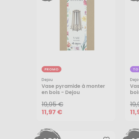
PROMO
TO
Dejou
Dejo
19,95 €
19
Vase pyramide à monter
Vas
en bois - Dejou
boi
11,97 €
11,
19,95 €
19
AJOUTER AU PANIER
11,97 €
11,