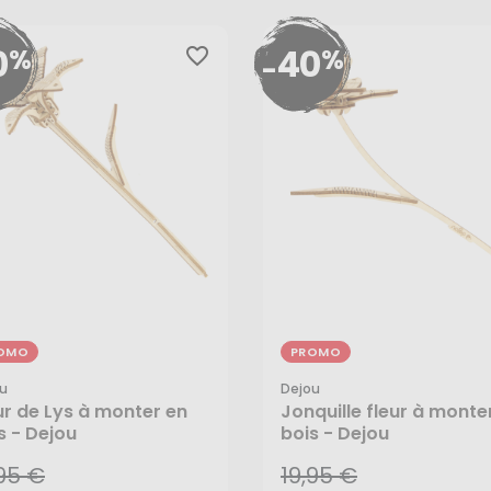
0
40
%
%
favorite_border
-
OMO
PROMO
u
Dejou
,95 €
19,95 €
ur de Lys à monter en
Jonquille fleur à monte
s - Dejou
bois - Dejou
97 €
11,97 €
,95 €
19,95 €