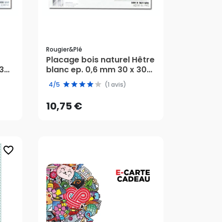
Rougier&plé
Placage bois naturel Hêtre
 30
blanc ep. 0,6 mm 30 x 30
10,75 €
cm - Rougier&Plé
4/5
(1 avis)
AJOUTER AU PANIER
10,75 €
favorite_border