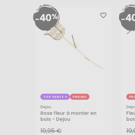
40
4
%
favorite_border
-
-
TOP VENTE
PROMO
PR
Dejou
Dejo
19,95 €
19
Rose fleur à monter en
Fle
bois - Dejou
boi
11,97 €
11,
19,95 €
19