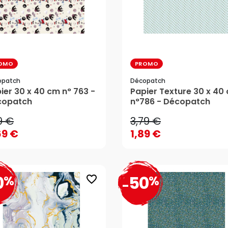
OMO
PROMO
opatch
Décopatch
9 €
3,79 €
ier 30 x 40 cm n° 763 -
Papier Texture 30 x 40
copatch
n°786 - Décopatch
69 €
1,89 €
9 €
3,79 €
AJOUTER AU PANIER
AJOUTER AU PANIER
69 €
1,89 €
0
50
%
%
favorite_border
-