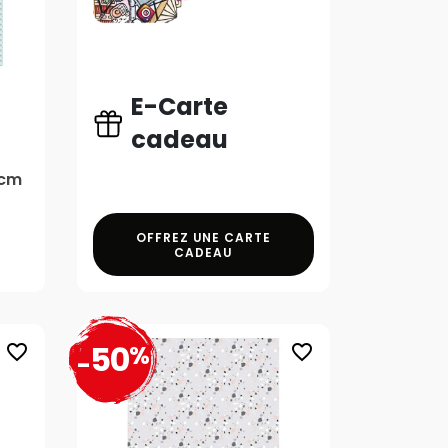
E-Carte
cadeau
 cm
OFFREZ UNE CARTE
CADEAU
50
%
favorite_border
favorite_border
-