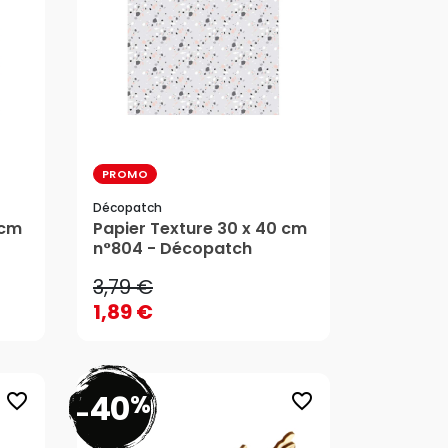
PROMO
Décopatch
3,79 €
 cm
Papier Texture 30 x 40 cm
n°804 - Décopatch
1,89 €
3,79 €
AJOUTER AU PANIER
1,89 €
40
%
favorite_border
favorite_border
-