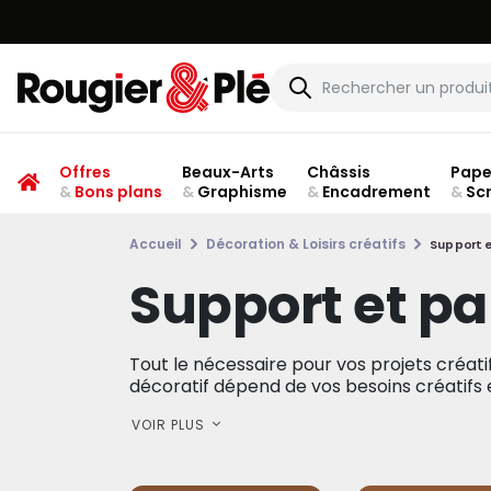
Offres
Beaux-Arts
Châssis
Pape
&
Bons plans
&
Graphisme
&
Encadrement
&
Sc
Accueil
Décoration & Loisirs créatifs
Support e
Support et pa
Tout le nécessaire pour vos projets créatif
décoratif dépend de vos besoins créatifs et
VOIR PLUS