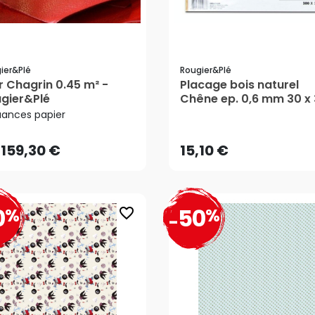
ier&plé
Rougier&plé
r Chagrin 0.45 m² -
Placage bois naturel
159,30 €
gier&Plé
Chêne ep. 0,6 mm 30 x
15,10 €
cm - Rougier&Plé
uances papier
AJOUTER AU PANIER
159,30 €
15,10 €
0
50
%
%
favorite_border
-