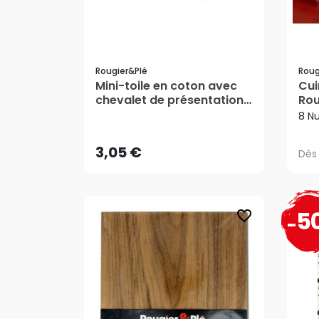
Rougier&plé
Roug
Mini-toile en coton avec
Cui
chevalet de présentation
Rou
Dès
3,05 €
6 x 8 cm - Rougier&Plé
8 N
AJOUTER AU PANIER
3,05 €
Dès
5
favorite_border
-