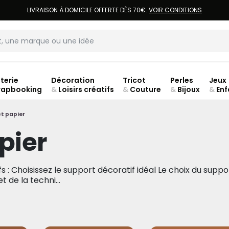
LIVRAISON À DOMICILE OFFERTE DÈS 70€.
VOIR CONDITIONS
terie
Décoration
Tricot
Perles
Jeux
rapbooking
&
Loisirs créatifs
&
Couture
&
Bijoux
&
Enf
jusq
t papier
pier
s : Choisissez le support décoratif idéal Le choix du suppo
 de la techni...