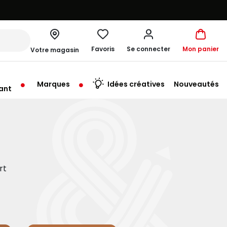
Favoris
Se connecter
Mon panier
Votre magasin
Marques
Idées créatives
Nouveautés
ant
u'au Lundi à 10:00
rt