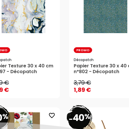
OMO
PROMO
opatch
Décopatch
79 €
3,79 €
ier Texture 30 x 40 cm
Papier Texture 30 x 40
97 - Décopatch
n°802 - Décopatch
89 €
1,89 €
79 €
3,79 €
AJOUTER AU PANIER
AJOUTER AU PANIER
89 €
1,89 €
0
40
%
%
favorite_border
-