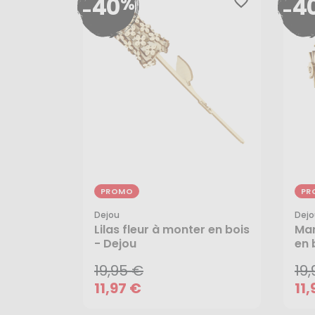
40
4
%
favorite_border
-
-
PROMO
PR
Dejou
Dejo
19,95 €
19
Lilas fleur à monter en bois
Mar
- Dejou
en 
11,97 €
11,
19,95 €
19
AJOUTER AU PANIER
11,97 €
11,