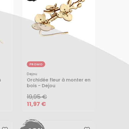
PROMO
Dejou
19,95 €
n
Orchidée fleur à monter en
bois - Dejou
11,97 €
19,95 €
AJOUTER AU PANIER
11,97 €