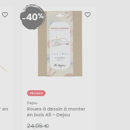
40
%
favorite_border
favorite_border
-
PROMO
Dejou
24,95 €
r en
Roues à dessin à monter
en bois A5 - Dejou
14,97 €
24,95 €