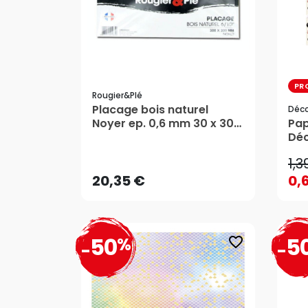
PR
Rougier&plé
Placage bois naturel
Déc
1,3
Noyer ep. 0,6 mm 30 x 30
Pap
cm - Rougier&Plé
Dé
20,35 €
0,
1,3
AJOUTER AU PANIER
20,35 €
0,
50
5
%
favorite_border
-
-