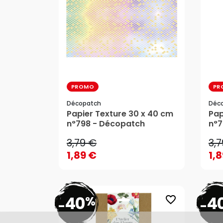
PROMO
PR
Décopatch
Déc
3,79 €
3,
Papier Texture 30 x 40 cm
Pap
n°798 - Décopatch
n°7
1,89 €
1,
3,79 €
3,
AJOUTER AU PANIER
1,89 €
1,
40
4
%
favorite_border
-
-