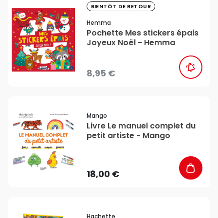
favorite_border
BIENTÔT DE RETOUR
Hemma
Pochette Mes stickers épais
Joyeux Noël - Hemma
8,95 €
favorite_border
Mango
Livre Le manuel complet du
petit artiste - Mango
18,00 €
favorite_border
Hachette