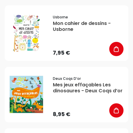
favorite_border
Usborne
Mon cahier de dessins -
Usborne
7,95 €
favorite_border
Deux Coqs D’or
Mes jeux effaçables Les
dinosaures - Deux Coqs d’or
8,95 €