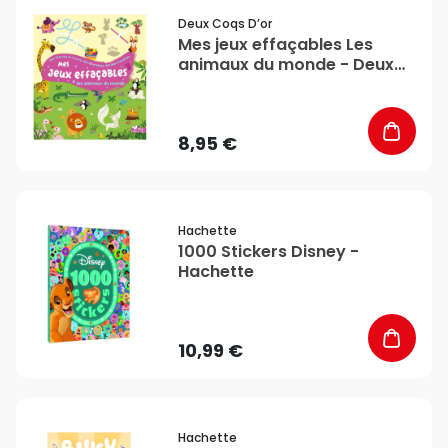
favorite_border
Deux Coqs D’or
Mes jeux effaçables Les
animaux du monde - Deux
Coqs d’or
8,95 €
favorite_border
Hachette
1000 Stickers Disney -
Hachette
10,99 €
favorite_border
Hachette