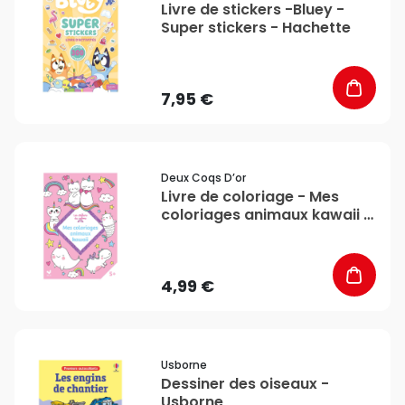
Livre de stickers -Bluey -
Super stickers - Hachette
7,95 €
favorite_border
Deux Coqs D’or
Livre de coloriage - Mes
coloriages animaux kawaii -
Deux Coqs d’or
4,99 €
favorite_border
Usborne
Dessiner des oiseaux -
Usborne