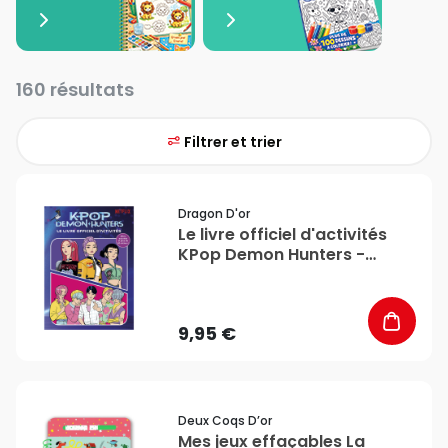
160 résultats
Filtrer et trier
favorite_border
Dragon D'or
Le livre officiel d'activités
KPop Demon Hunters -
Dragon D'Or
9,95 €
favorite_border
Deux Coqs D’or
Mes jeux effaçables La