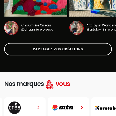
Chaumière Oiseau
Artclay in Wonder
@chaumiere.oiseau
@artclay_in_won
PARTAGEZ VOS CRÉATIONS
Nos marques
vous