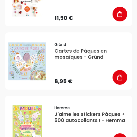
11,90 €
favorite_border
Gründ
Cartes de Pâques en
mosaïques - Gründ
8,95 €
favorite_border
Hemma
J'aime les stickers Pâques +
500 autocollants ! - Hemma