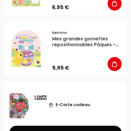
6,95 €
favorite_border
Hemma
Mes grandes gomettes
repositionnables Pâques -
Hemma
5,95 €
E-Carte cadeau