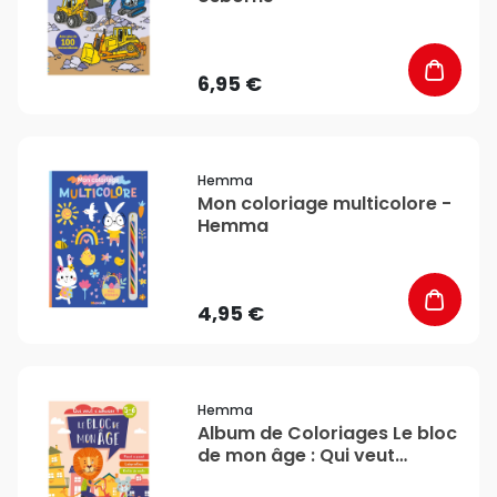
6,95 €
favorite_border
Hemma
Mon coloriage multicolore -
Hemma
4,95 €
favorite_border
Hemma
Album de Coloriages Le bloc
de mon âge : Qui veut
s'amuser ? - Hemma