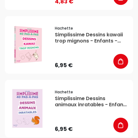
4,83 €
favorite_border
Hachette
Simplissime Dessins kawaii
trop mignons - Enfants -
Hachette
6,95 €
favorite_border
Hachette
Simplissime Dessins
animaux inratables - Enfants
- Hachette
6,95 €