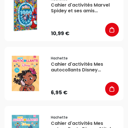
Cahier d'activités Marvel
Spidey et ses amis
extraordinaires 1000
Stickers - Hachette
10,99 €
favorite_border
Hachette
Cahier d'activités Mes
autocollants Disney
Princesses - Hachette
6,95 €
favorite_border
Hachette
Cahier d'activités Mes