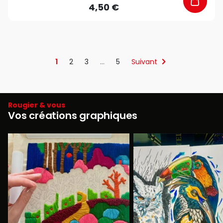
4,50 €
1
2
3
…
5
Suivant
Rougier & vous
Vos créations graphiques