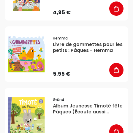
4,95 €
favorite_border
Hemma
Livre de gommettes pour les
petits : Pâques - Hemma
5,95 €
favorite_border
Gründ
Album Jeunesse Timoté fête
Pâques (Écoute aussi
l'histoire) - Gründ