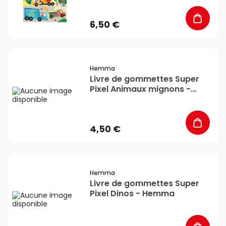
6,50 €
favorite_border
Hemma
Livre de gommettes Super
Pixel Animaux mignons -
Hemma
4,50 €
favorite_border
Hemma
Livre de gommettes Super
Pixel Dinos - Hemma