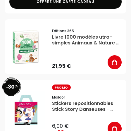
OFFREZ UNE CARTE CADEAU
favorite_border
Éditions 365
Livre 1000 modèles utra-
simples Animaux & Nature -
365 Editions
21,95 €
30
%
favorite_border
-
PROMO
Maildor
Stickers repositionnables
Stick Story Danseuses -
Maildor
6,90 €