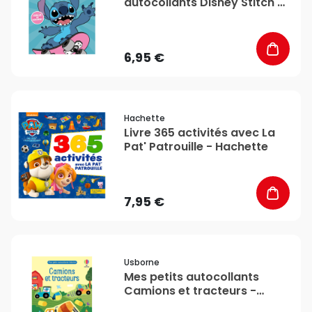
autocollants Disney Stitch -
Hachette
6,95 €
favorite_border
Hachette
Livre 365 activités avec La
Pat' Patrouille - Hachette
7,95 €
favorite_border
Usborne
Mes petits autocollants
Camions et tracteurs -
Usborne