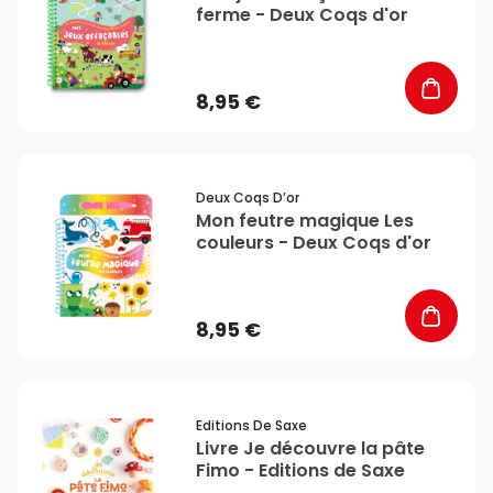
ferme - Deux Coqs d'or
8,95 €
favorite_border
Deux Coqs D’or
Mon feutre magique Les
couleurs - Deux Coqs d'or
8,95 €
favorite_border
Editions De Saxe
Livre Je découvre la pâte
Fimo - Editions de Saxe