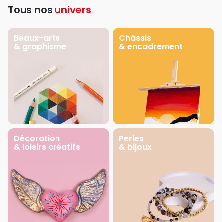
Tous nos
univers
Beaux-arts
Châssis
& graphisme
& encadrement
Décoration
Perles
& loisirs créatifs
& bijoux