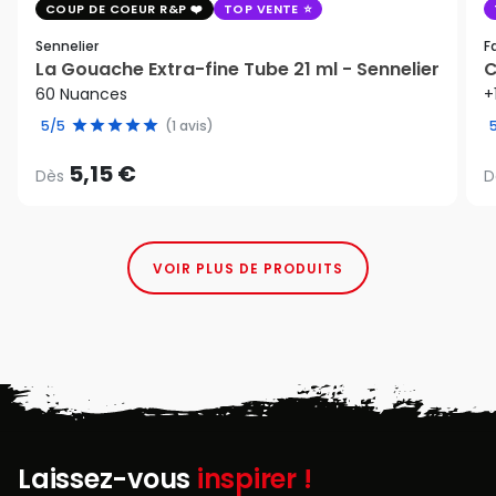
COUP DE COEUR R&P
TOP VENTE
Sennelier
F
La Gouache Extra-fine Tube 21 ml - Sennelier
C
60 Nuances
+
5/5
(1 avis)
5,15 €
Dès
D
VOIR PLUS DE PRODUITS
Laissez-vous
inspirer !