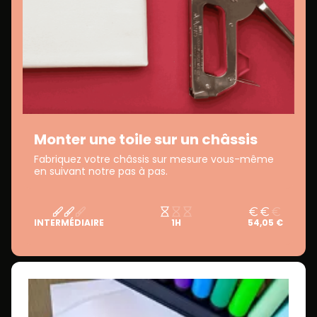
Monter une toile sur un châssis
Fabriquez votre châssis sur mesure vous-même
en suivant notre pas à pas.
INTERMÉDIAIRE
1H
54,05 €