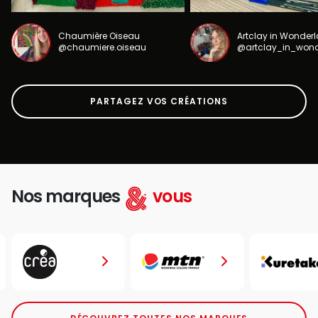
Chaumière Oiseau
Artclay in Wonder
@chaumiere.oiseau
@artclay_in_won
PARTAGEZ VOS CRÉATIONS
Nos marques
vous