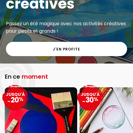
créatives
Passez un été magique avec nos activités créatives
pour petits et grands !
J'EN PROFITE
En ce
moment
JUSQU'À
JUSQU'À
20
30
%
%
-
-