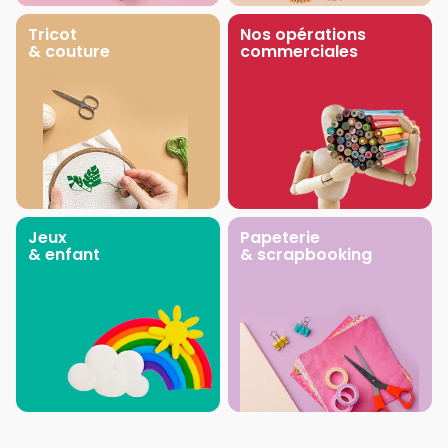
Tricot
Nos opérations
& couture
commerciales
Jeux
Papeterie
& enfant
& scrapbooking