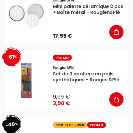
Rougier&plé
Mini palette céramique 2 pcs
+ Boîte métal - Rougier&Plé
17,59 €
61
%
favorite_border
-
PROMO
Rougier&plé
Set de 3 spalters en poils
synthétiques - Rougier&Plé
9,99 €
3,90 €
49
%
favorite_border
-
PRIX EXCLU WEB
PROMO