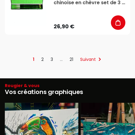
chinoise en chèvre set de 3 -
Rougier&Plé
26,90 €
1
2
3
…
21
Suivant
Rougier & vous
Vos créations graphiques