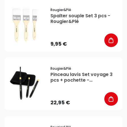
favorite_border
Rougier&plé
Spalter souple Set 3 pcs -
Rougier&Plé
9,95 €
favorite_border
Rougier&plé
Pinceau lavis Set voyage 3
pcs + pochette -
Rougier&Plé
22,95 €
favorite_border