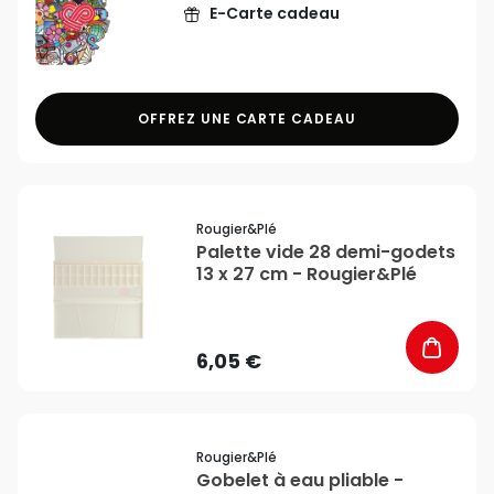
E-Carte cadeau
OFFREZ UNE CARTE CADEAU
favorite_border
Rougier&plé
Palette vide 28 demi-godets
13 x 27 cm - Rougier&Plé
6,05 €
favorite_border
Rougier&plé
Gobelet à eau pliable -