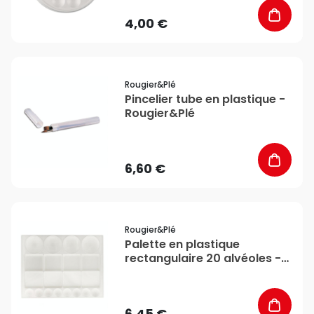
4,00 €
favorite_border
Rougier&plé
Pincelier tube en plastique -
Rougier&Plé
6,60 €
favorite_border
Rougier&plé
Palette en plastique
rectangulaire 20 alvéoles -
Rougier&Plé
6,45 €