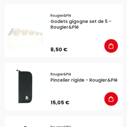
favorite_border
Rougier&plé
Godets gigogne set de 5 -
Rougier&Plé
8,50 €
favorite_border
Rougier&plé
Pincelier rigide - Rougier&Plé
15,05 €
favorite_border