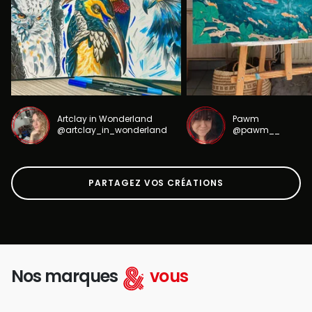
Artclay in Wonderland
Pawm
@artclay_in_wonderland
@pawm__
PARTAGEZ VOS CRÉATIONS
Nos marques
vous