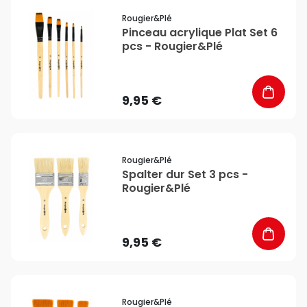
favorite_border
Rougier&plé
Pinceau acrylique Plat Set 6
pcs - Rougier&Plé
9,95 €
favorite_border
Rougier&plé
Spalter dur Set 3 pcs -
Rougier&Plé
9,95 €
favorite_border
Rougier&plé