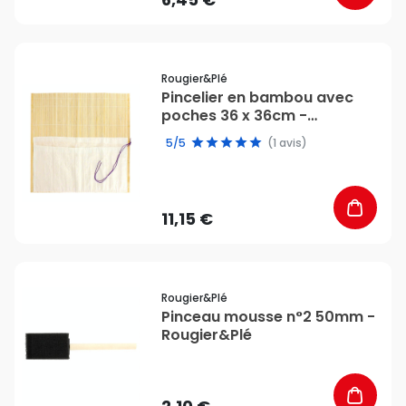
favorite_border
Rougier&plé
Pincelier en bambou avec
poches 36 x 36cm -
Rougier&Plé
5/5
(1 avis)
11,15 €
favorite_border
Rougier&plé
Pinceau mousse n°2 50mm -
Rougier&Plé