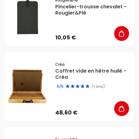
Rougier&plé
Pincelier-trousse chevalet -
Rougier&Plé
10,05 €
favorite_border
Créa
Coffret vide en hêtre huilé -
Créa
5/5
(1 avis)
48,60 €
favorite_border