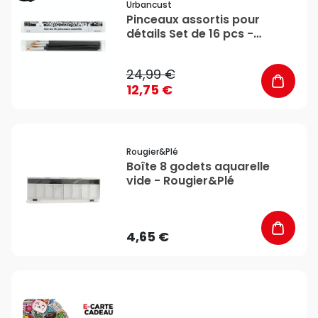
Urbancust
Pinceaux assortis pour
détails Set de 16 pcs -
Urbancust
24,99 €
12,75 €
favorite_border
Rougier&plé
Boîte 8 godets aquarelle
vide - Rougier&Plé
4,65 €