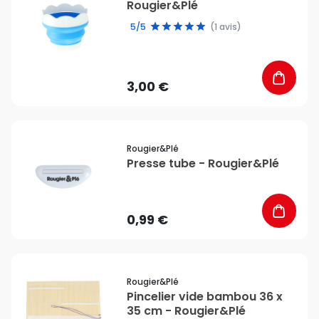
Rougier&Plé
5/5
(1 avis)
3,00 €
favorite_border
Rougier&plé
Presse tube - Rougier&Plé
0,99 €
favorite_border
Rougier&plé
Pincelier vide bambou 36 x
35 cm - Rougier&Plé