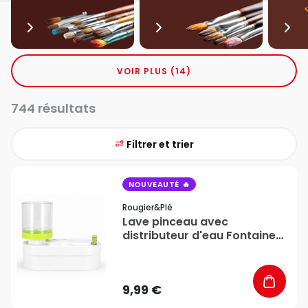
VOIR PLUS (14)
744 résultats
Filtrer et trier
favorite_border
NOUVEAUTÉ
Rougier&plé
Lave pinceau avec
distributeur d'eau Fontaine
d'artiste - Rougier&Plé
9,99 €