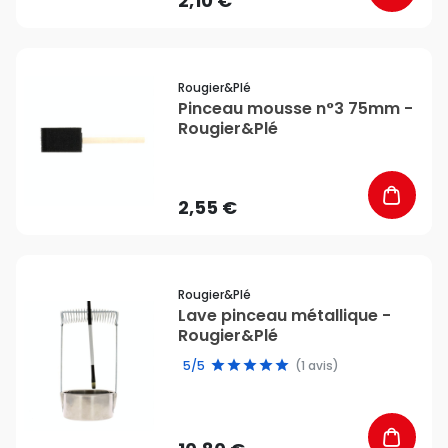
2,10 €
favorite_border
Rougier&plé
Pinceau mousse n°3 75mm -
Rougier&Plé
2,55 €
favorite_border
Rougier&plé
Lave pinceau métallique -
Rougier&Plé
5/5
(1 avis)