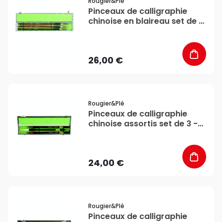
Rougier&plé
Pinceaux de calligraphie
chinoise en blaireau set de 3
- Rougier&Plé
26,00 €
favorite_border
Rougier&plé
Pinceaux de calligraphie
chinoise assortis set de 3 -
Rougier&Plé
24,00 €
favorite_border
Rougier&plé
Pinceaux de calligraphie