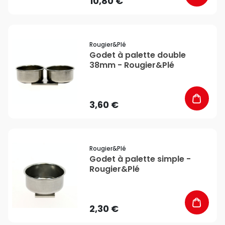
10,80 €
favorite_border
Rougier&plé
Godet à palette double
38mm - Rougier&Plé
3,60 €
favorite_border
Rougier&plé
Godet à palette simple -
Rougier&Plé
2,30 €