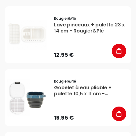
favorite_border
Rougier&plé
Lave pinceaux + palette 23 x
14 cm - Rougier&Plé
12,95 €
favorite_border
Rougier&plé
Gobelet à eau pliable +
palette 10,5 x 11 cm -
Rougier&Plé
19,95 €