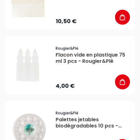
10,50 €
favorite_border
Rougier&plé
Flacon vide en plastique 75
ml 3 pcs - Rougier&Plé
4,00 €
favorite_border
Rougier&plé
Palettes jetables
biodégradables 10 pcs -
Rougier&Plé