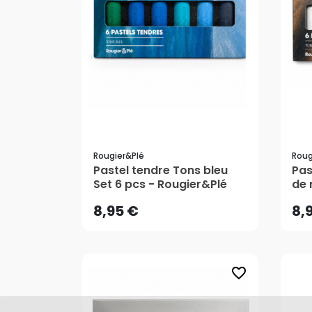
Rougier&plé
Roug
8,95 €
8,
Pastel tendre Tons bleu
Pas
Set 6 pcs - Rougier&Plé
de 
Rou
AJOUTER AU PANIER
8,95 €
8,
favorite_border