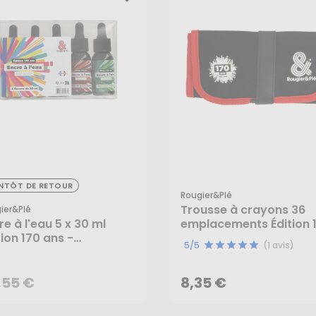
ENTÔT DE RETOUR
,55 €
Rougier&plé
Trousse à crayons 36
ier&plé
re à l'eau 5 x 30 ml
emplacements Édition 
tion 170 ans -
ans - Rougier&Plé
8,35 €
5/5
(1 avis)
gier&Plé
AJOUTER AU PANIER
,55 €
8,35 €
CRÉER UNE ALERTE