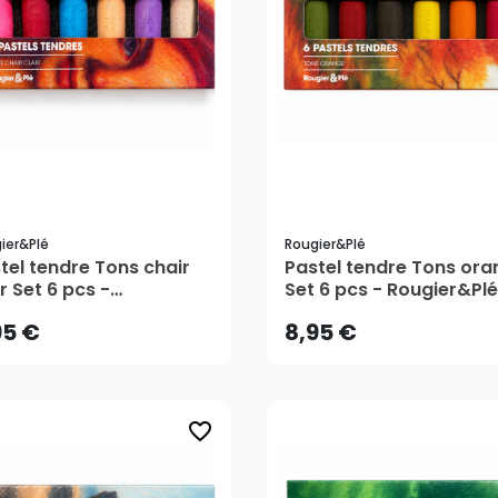
ier&plé
Rougier&plé
95 €
8,95 €
tel tendre Tons chair
Pastel tendre Tons ora
ir Set 6 pcs -
Set 6 pcs - Rougier&Plé
gier&Plé
AJOUTER AU PANIER
AJOUTER AU PANIER
95 €
8,95 €
favorite_border