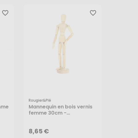
favorite_border
favorite_border
Rougier&plé
mme
Mannequin en bois vernis
8,65 €
femme 30cm -
Rougier&Plé
AJOUTER AU PANIER
8,65 €