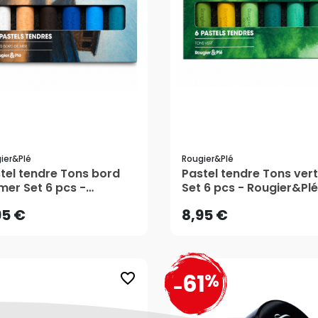
ier&plé
Rougier&plé
95 €
8,95 €
tel tendre Tons bord
Pastel tendre Tons vert
mer Set 6 pcs -
Set 6 pcs - Rougier&Plé
gier&Plé
AJOUTER AU PANIER
AJOUTER AU PANIER
95 €
8,95 €
61
%
favorite_border
-