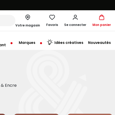
Favoris
Se connecter
Mon panier
Votre magasin
Marques
Idées créatives
Nouveautés
ant
rt à 10:00
n & Encre