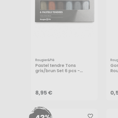
Rougier&plé
Roug
Pastel tendre Tons
Gom
gris/brun Set 6 pcs -
Rou
Rougier&Plé
8,95 €
0,
AJOUTER AU PANIER
8,95 €
0,
%
favorite_border