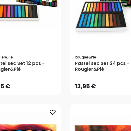
ier&plé
Rougier&plé
tel sec Set 12 pcs -
Pastel sec Set 24 pcs -
95 €
13,95 €
gier&Plé
Rougier&Plé
AJOUTER AU PANIER
AJOUTER AU PANIER
95 €
13,95 €
favorite_border