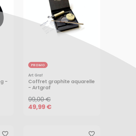
PROMO
Art Graf
99,00 €
 g -
Coffret graphite aquarelle
49,99 €
- Artgraf
99,00 €
49,99 €
favorite_border
favorite_border