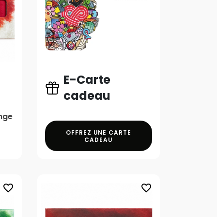
E-Carte
cadeau
nge
OFFREZ UNE CARTE
CADEAU
favorite_border
favorite_border