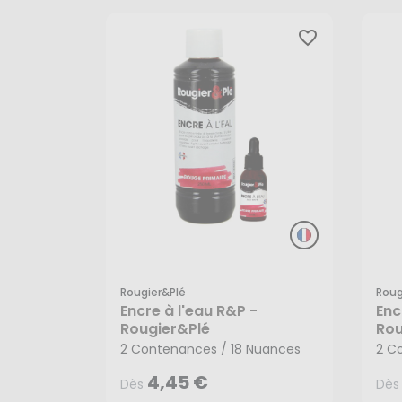
favorite_border
Rougier&plé
Roug
Encre à l'eau R&P -
Enc
4,45 €
Dès
Dès
Rougier&Plé
Rou
2 Contenances / 18 Nuances
2 C
4,45 €
Dès
Dès