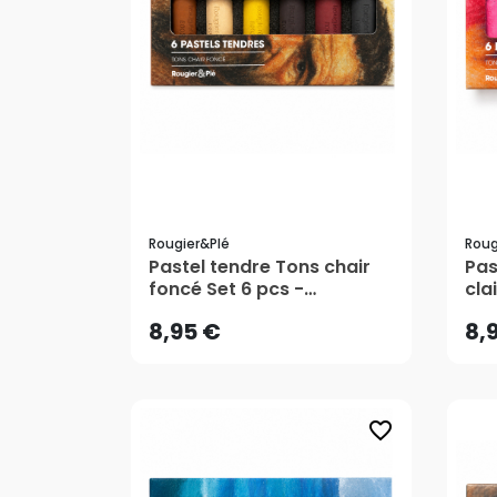
Rougier&plé
Roug
8,95 €
8,
Pastel tendre Tons chair
Pas
foncé Set 6 pcs -
cla
Rougier&Plé
Rou
AJOUTER AU PANIER
8,95 €
8,
favorite_border