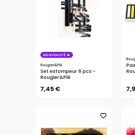
NOUVEAUTÉ
Roug
Pas
Rougier&plé
7,45 €
7,
Set estompeur 6 pcs -
Rou
Rougier&Plé
AJOUTER AU PANIER
7,45 €
7,
favorite_border