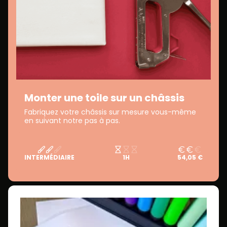
Monter une toile sur un châssis
Fabriquez votre châssis sur mesure vous-même
en suivant notre pas à pas.
INTERMÉDIAIRE
1H
54,05 €