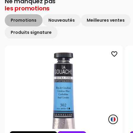
Ne manquez pas
les
promotions
Promotions
Nouveautés
Meilleures ventes
Produits signature
favorite_border