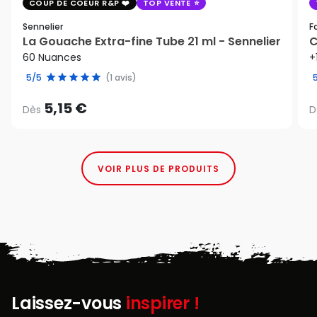
COUP DE COEUR R&P
TOP VENTE
Sennelier
F
La Gouache Extra-fine Tube 21 ml - Sennelier
C
60 Nuances
+
5/5
(1 avis)
5,15 €
Dès
D
VOIR PLUS DE PRODUITS
Laissez-vous
inspirer !