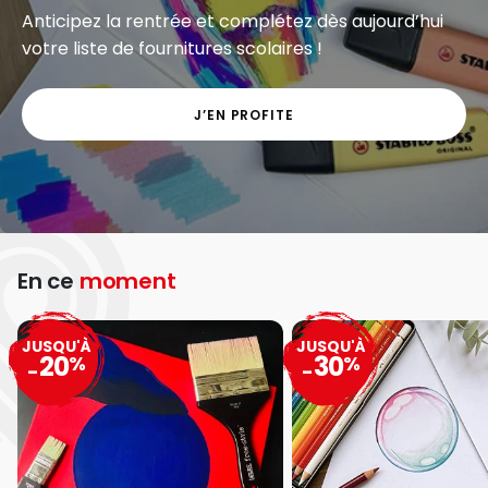
Anticipez la rentrée et complétez dès aujourd’hui
votre liste de fournitures scolaires !
J’EN PROFITE
En ce
moment
JUSQU'À
JUSQU'À
20
30
%
%
-
-