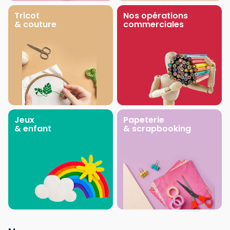
Tricot
Nos opérations
& couture
commerciales
Jeux
Papeterie
& enfant
& scrapbooking