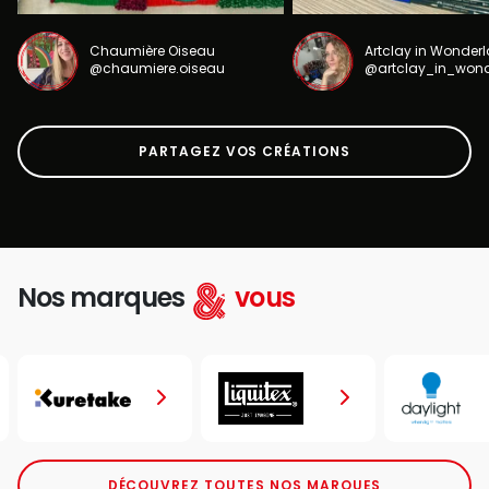
Chaumière Oiseau
Artclay in Wonder
@chaumiere.oiseau
@artclay_in_won
PARTAGEZ VOS CRÉATIONS
Nos marques
vous
DÉCOUVREZ TOUTES NOS MARQUES