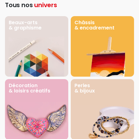
Tous nos
univers
Beaux-arts
Châssis
& graphisme
& encadrement
Décoration
Perles
& loisirs créatifs
& bijoux