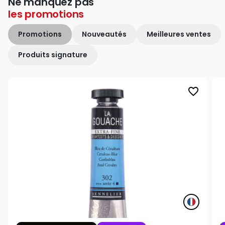
Ne manquez pas
les
promotions
Promotions
Nouveautés
Meilleures ventes
Produits signature
favorite_border