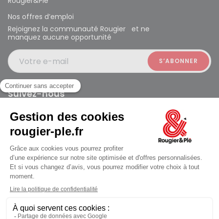
Rougier&Plé
Nos offres d’emploi
Rejoignez la communauté Rougier et ne
manquez aucune opportunité
Votre e-mail
Suivez-nous
Rougier et Plé 2024 Copyright
jusqu'au Samedi à 10:00
Mentions légales
Conditions générales des ventes