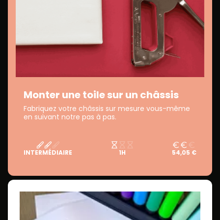
Monter une toile sur un châssis
Fabriquez votre châssis sur mesure vous-même
en suivant notre pas à pas.
INTERMÉDIAIRE
1H
54,05 €