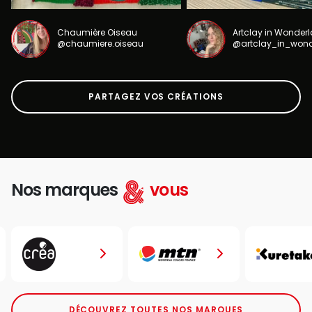
Chaumière Oiseau
Artclay in Wonder
@chaumiere.oiseau
@artclay_in_won
PARTAGEZ VOS CRÉATIONS
Nos marques
vous
DÉCOUVREZ TOUTES NOS MARQUES