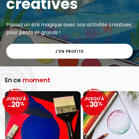
créatives
Passez un été magique avec nos activités créatives
pour petits et grands !
J'EN PROFITE
En ce
moment
JUSQU'À
JUSQU'À
20
30
%
%
-
-