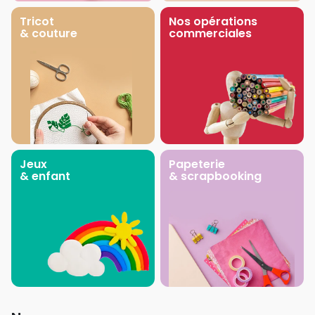
Tricot
Nos opérations
& couture
commerciales
Jeux
Papeterie
& enfant
& scrapbooking