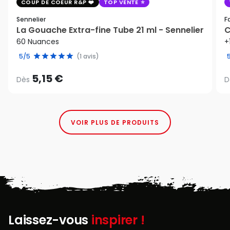
COUP DE COEUR R&P
TOP VENTE
Sennelier
F
La Gouache Extra-fine Tube 21 ml - Sennelier
C
60 Nuances
+
5/5
(1 avis)
5,15 €
Dès
D
VOIR PLUS DE PRODUITS
Laissez-vous
inspirer !