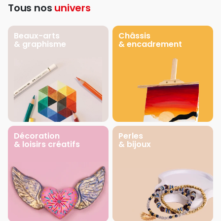
Tous nos
univers
Beaux-arts
Châssis
& graphisme
& encadrement
Décoration
Perles
& loisirs créatifs
& bijoux