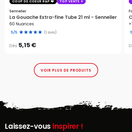
COUP DE COEUR R&P
TOP VENTE
Sennelier
F
La Gouache Extra-fine Tube 21 ml - Sennelier
C
60 Nuances
+
5/5
(1 avis)
5,15 €
Dès
D
VOIR PLUS DE PRODUITS
Laissez-vous
inspirer !