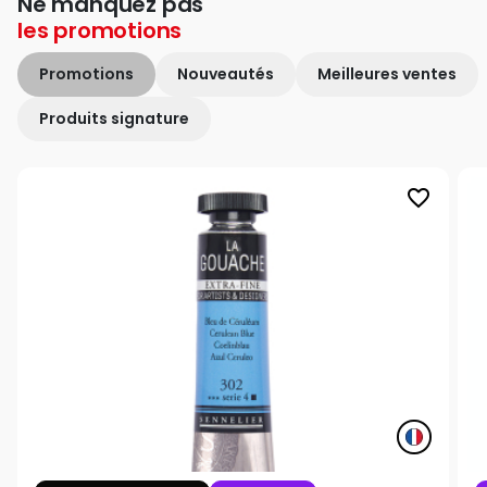
Ne manquez pas
les
promotions
Promotions
Nouveautés
Meilleures ventes
Produits signature
favorite_border