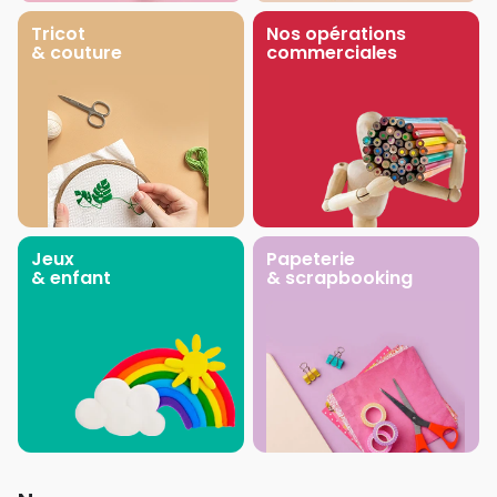
Tricot
Nos opérations
& couture
commerciales
Jeux
Papeterie
& enfant
& scrapbooking