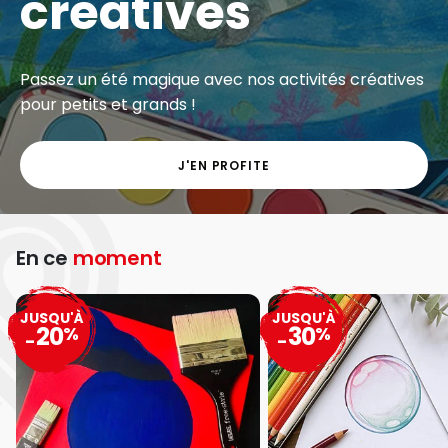
créatives
Passez un été magique avec nos activités créatives
pour petits et grands !
J'EN PROFITE
En ce
moment
JUSQU'À
JUSQU'À
20
30
%
%
-
-