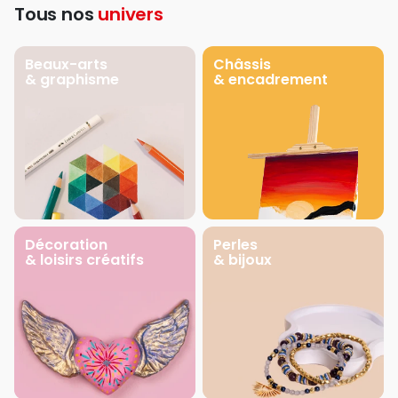
Tous nos
univers
Beaux-arts
Châssis
& graphisme
& encadrement
Décoration
Perles
& loisirs créatifs
& bijoux