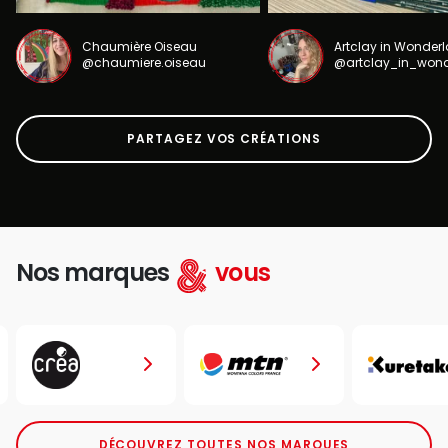
Chaumière Oiseau
Artclay in Wonder
@chaumiere.oiseau
@artclay_in_won
PARTAGEZ VOS CRÉATIONS
Nos marques
vous
DÉCOUVREZ TOUTES NOS MARQUES