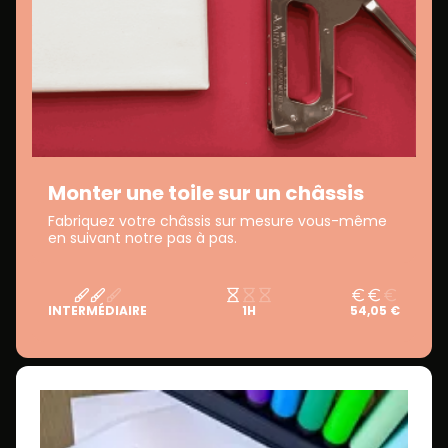
Monter une toile sur un châssis
Fabriquez votre châssis sur mesure vous-même
en suivant notre pas à pas.
INTERMÉDIAIRE
1H
54,05 €