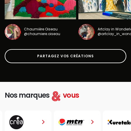
Chaumière Oiseau
Artclay in Wonder
@chaumiere.oiseau
@artclay_in_won
PARTAGEZ VOS CRÉATIONS
Nos marques
vous