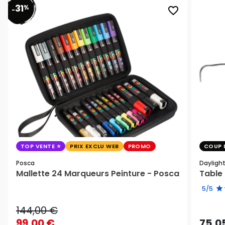
31
%
favorite_border
-
TOP VENTE
PRIX EXCLU WEB
PROMO
COUP 
Posca
Dayligh
Mallette 24 Marqueurs Peinture - Posca
Table 
5/5
144,00 €
99,00 €
75,0