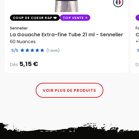
COUP DE COEUR R&P
TOP VENTE
Sennelier
F
La Gouache Extra-fine Tube 21 ml - Sennelier
C
60 Nuances
+
5/5
(1 avis)
5,15 €
Dès
D
VOIR PLUS DE PRODUITS