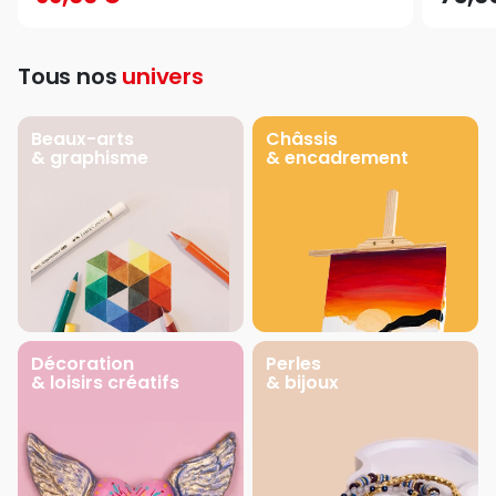
Tous nos
univers
Beaux-arts
Châssis
& graphisme
& encadrement
Décoration
Perles
& loisirs créatifs
& bijoux