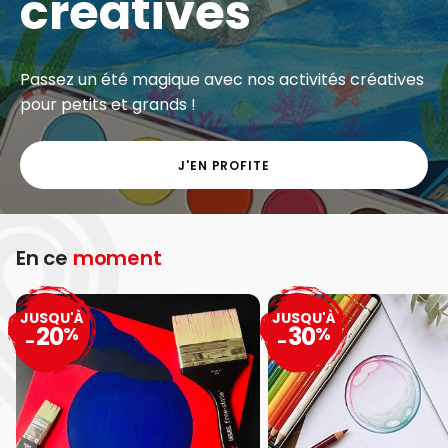
créatives
Passez un été magique avec nos activités créatives
pour petits et grands !
J'EN PROFITE
En ce
moment
JUSQU'À
JUSQU'À
20
30
%
%
-
-