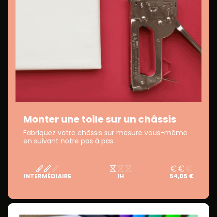
Monter une toile sur un châssis
Fabriquez votre châssis sur mesure vous-même
en suivant notre pas à pas.
INTERMÉDIAIRE
1H
54,05 €