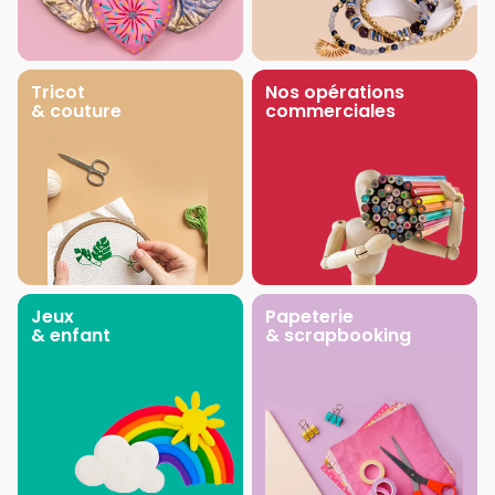
Tricot
Nos opérations
& couture
commerciales
Jeux
Papeterie
& enfant
& scrapbooking