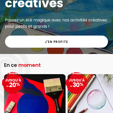
créatives
Passez un été magique avec nos activités créatives
pour petits et grands !
J'EN PROFITE
En ce
moment
JUSQU'À
JUSQU'À
20
30
%
%
-
-