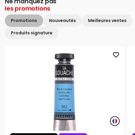
Ne manquez pas
les
promotions
Promotions
Nouveautés
Meilleures ventes
Produits signature
favorite_border