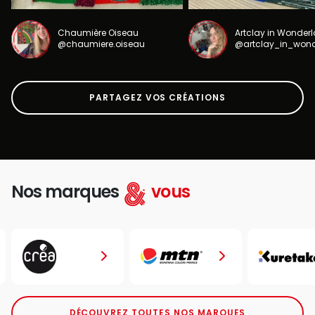
Chaumière Oiseau
Artclay in Wonder
@chaumiere.oiseau
@artclay_in_won
PARTAGEZ VOS CRÉATIONS
Nos marques
vous
DÉCOUVREZ TOUTES NOS MARQUES