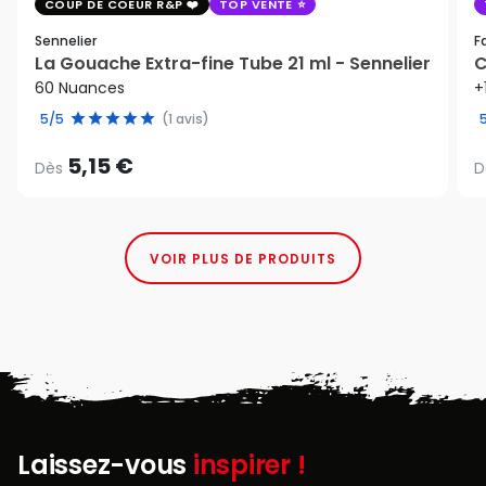
COUP DE COEUR R&P
TOP VENTE
Sennelier
F
La Gouache Extra-fine Tube 21 ml - Sennelier
C
60 Nuances
+
5/5
(1 avis)
5,15 €
Dès
D
VOIR PLUS DE PRODUITS
Laissez-vous
inspirer !