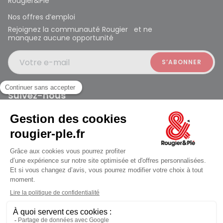
Rougier&Plé
Nos offres d’emploi
Rejoignez la communauté Rougier et ne
manquez aucune opportunité
Votre e-mail
Suivez-nous
Rougier et Plé 2024 Copyright
Mentions légales
Conditions générales des ventes