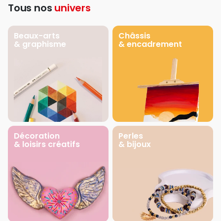
Tous nos
univers
Beaux-arts
Châssis
& graphisme
& encadrement
Décoration
Perles
& loisirs créatifs
& bijoux