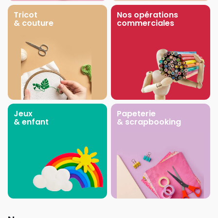
Tricot
Nos opérations
& couture
commerciales
Jeux
Papeterie
& enfant
& scrapbooking