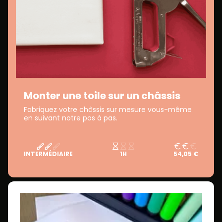
Monter une toile sur un châssis
Fabriquez votre châssis sur mesure vous-même
en suivant notre pas à pas.
INTERMÉDIAIRE
1H
54,05 €