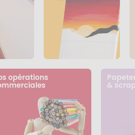
os opérations
Papeter
ommerciales
& scra