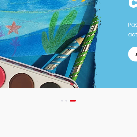
Pa
act