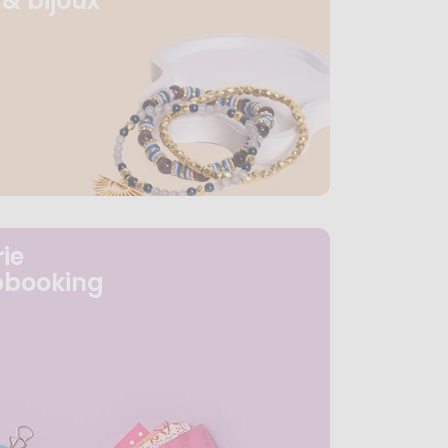
& bijoux
ie
pbooking