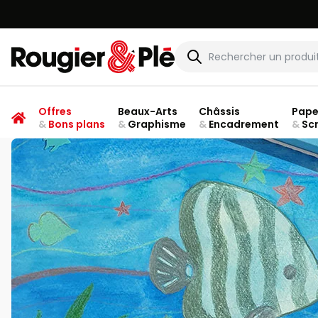
Rougier & Plé
Offres
Beaux-Arts
Châssis
Pape
&
Bons plans
&
Graphisme
&
Encadrement
&
Sc