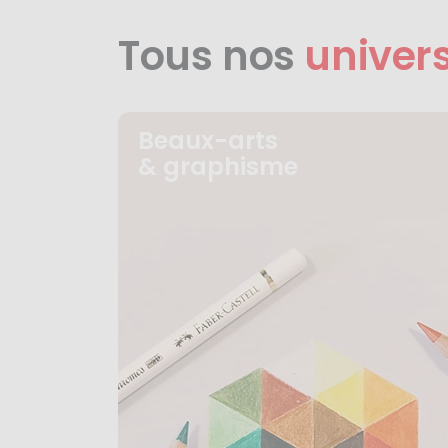
Tous nos
univer
Beaux-arts
& graphisme