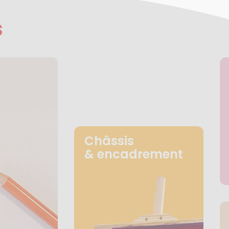
s
Châssis
& encadrement