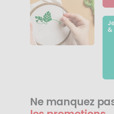
J
&
Ne manquez pa