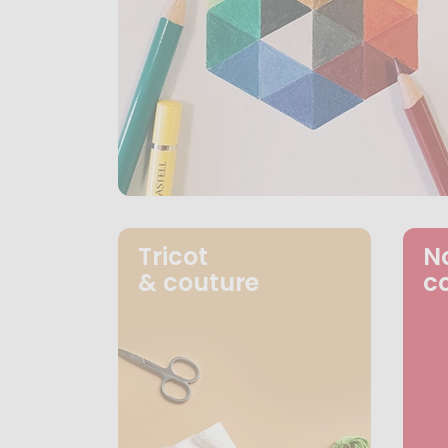
Tricot
N
& couture
c