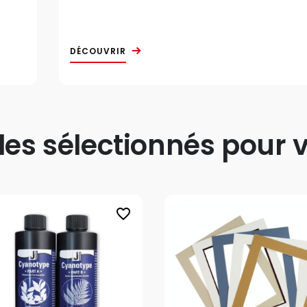
DÉCOUVRIR
s sélectionnés pour v
favorite_border