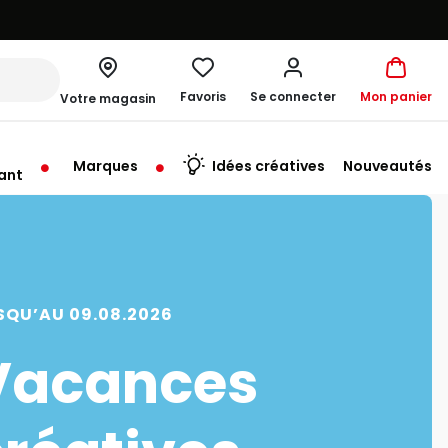
Favoris
Se connecter
Mon panier
Votre magasin
Marques
Idées créatives
Nouveautés
ant
me à 19:30
SQU’AU 09.08.2026
Vacances