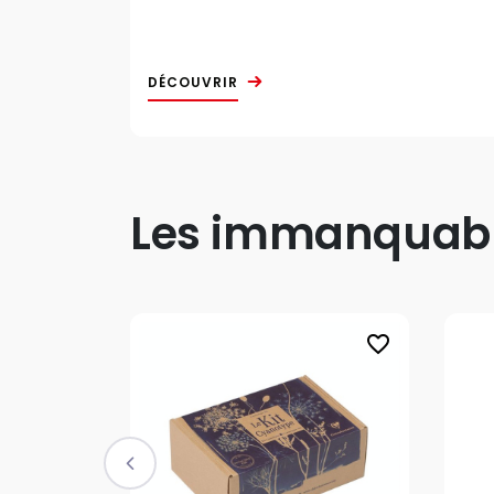
DÉCOUVRIR
Les immanquable
favorite_border