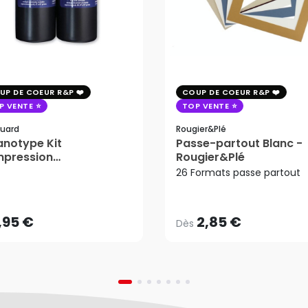
UP DE COEUR R&P
COUP DE COEUR R&P
P VENTE
TOP VENTE
uard
Rougier&plé
notype Kit
Passe-partout Blanc -
mpression
Rougier&Plé
2,85 €
tosensible - Jacquard
26 Formats passe partout
Dès
,95 €
AJOUTER AU PANIER
,95 €
2,85 €
Dès