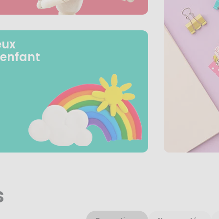
eux
 enfant
s