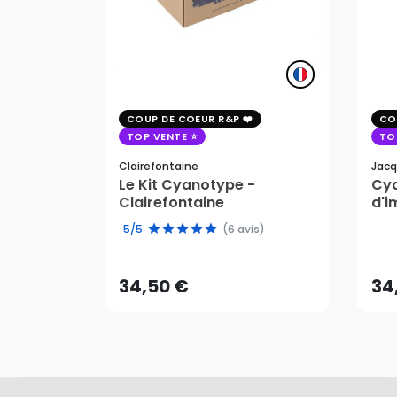
COUP DE COEUR R&P
CO
TOP VENTE
TO
Clairefontaine
Jacq
Le Kit Cyanotype -
Cya
Clairefontaine
d'i
pho
34,50 €
34
5/5
(6 avis)
AJOUTER AU PANIER
34,50 €
34