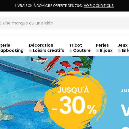
LIVRAISON À DOMICILE OFFERTE DÈS 70€.
VOIR CONDITIONS
terie
Décoration
Tricot
Perles
Jeux
rapbooking
&
Loisirs créatifs
&
Couture
&
Bijoux
&
Enf
Fer
JUSQU'À
JU
30
-
%