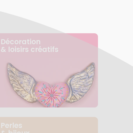
Décoration
& loisirs créatifs
Perles