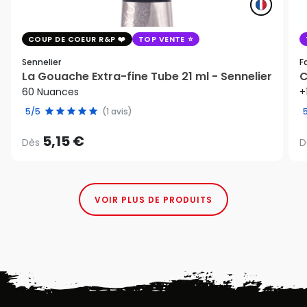
COUP DE COEUR R&P
TOP VENTE
Sennelier
F
La Gouache Extra-fine Tube 21 ml - Sennelier
C
60 Nuances
+
5/5
(1 avis)
5,15 €
Dès
D
VOIR PLUS DE PRODUITS