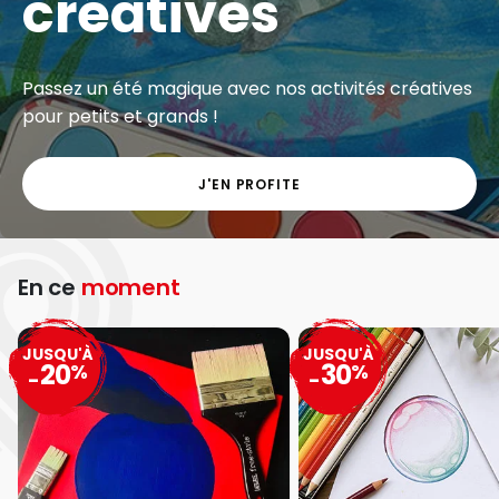
créatives
Passez un été magique avec nos activités créatives
pour petits et grands !
J'EN PROFITE
En ce
moment
JUSQU'À
JUSQU'À
20
30
%
%
-
-