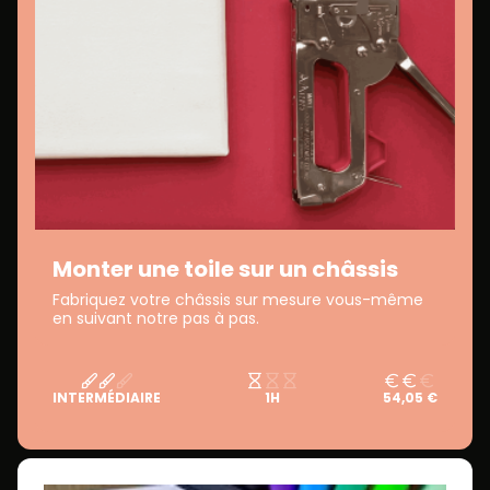
Monter une toile sur un châssis
Fabriquez votre châssis sur mesure vous-même
en suivant notre pas à pas.
INTERMÉDIAIRE
1H
54,05 €