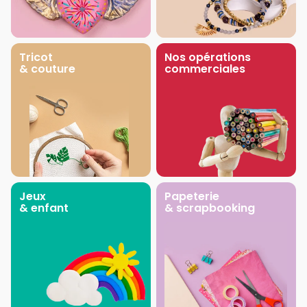
Tricot
Nos opérations
& couture
commerciales
Jeux
Papeterie
& enfant
& scrapbooking