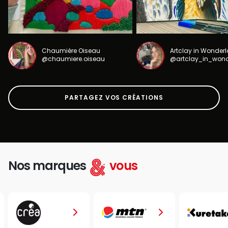
Chaumière Oiseau
Artclay in Wonder
@chaumiere.oiseau
@artclay_in_won
PARTAGEZ VOS CRÉATIONS
Nos marques
vous