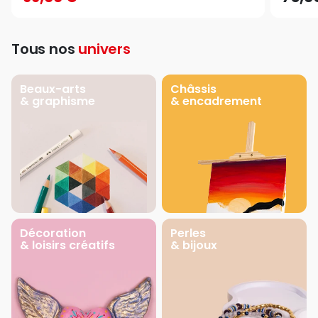
Tous nos
univers
Beaux-arts
Châssis
& graphisme
& encadrement
Décoration
Perles
& loisirs créatifs
& bijoux