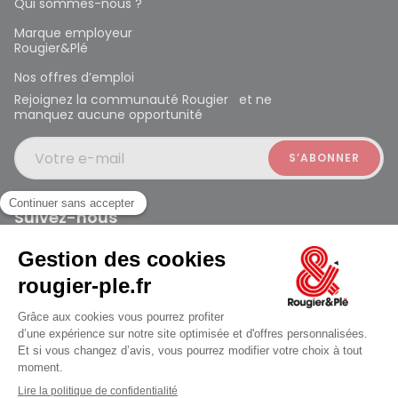
Qui sommes-nous ?
Marque employeur
Rougier&Plé
Nos offres d’emploi
Rejoignez la communauté Rougier et ne
manquez aucune opportunité
Votre e-mail
Suivez-nous
Rougier et Plé 2024 Copyright
Mentions légales