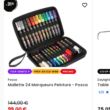
31
%
favorite_border
-
TOP VENTE
PRIX EXCLU WEB
PROMO
COUP 
Posca
Dayligh
Mallette 24 Marqueurs Peinture - Posca
Table 
5/5
144,00 €
99,00 €
75,0