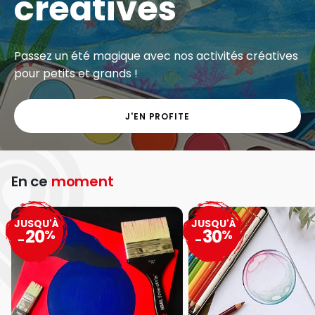
créatives
Passez un été magique avec nos activités créatives
pour petits et grands !
J'EN PROFITE
En ce
moment
JUSQU'À
JUSQU'À
20
30
%
%
-
-