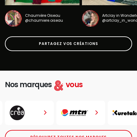
Chaumière Oiseau
Artclay in Wonder
@chaumiere.oiseau
@artclay_in_won
PARTAGEZ VOS CRÉATIONS
Nos marques
vous