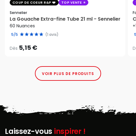
COUP DE COEUR R&P
TOP VENTE
Sennelier
F
La Gouache Extra-fine Tube 21 ml - Sennelier
C
60 Nuances
+
5/5
(1 avis)
5,15 €
Dès
D
VOIR PLUS DE PRODUITS
Laissez-vous
inspirer !