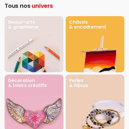
Tous nos
univers
Beaux-arts
Châssis
& graphisme
& encadrement
Décoration
Perles
& loisirs créatifs
& bijoux