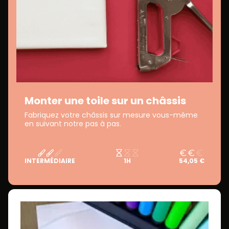
Monter une toile sur un châssis
Fabriquez votre châssis sur mesure vous-même
en suivant notre pas à pas.
INTERMÉDIAIRE
1H
54,05 €