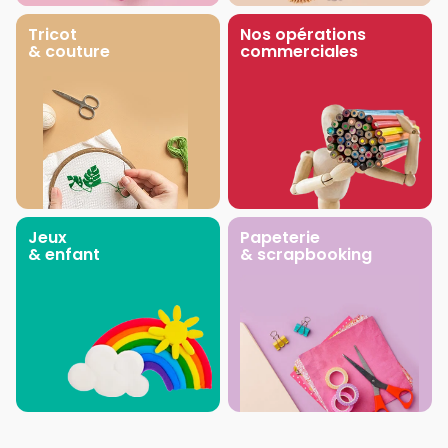
Tricot
Nos opérations
& couture
commerciales
Jeux
Papeterie
& enfant
& scrapbooking