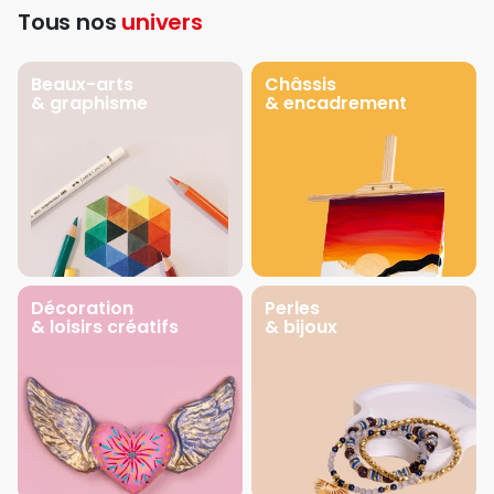
Tous nos
univers
Beaux-arts
Châssis
& graphisme
& encadrement
Décoration
Perles
& loisirs créatifs
& bijoux