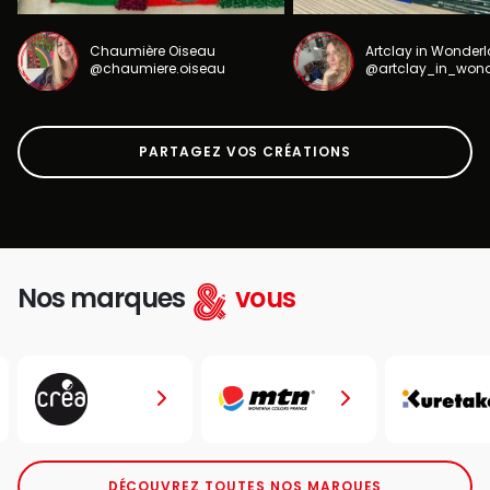
Chaumière Oiseau
Artclay in Wonder
@chaumiere.oiseau
@artclay_in_won
PARTAGEZ VOS CRÉATIONS
Nos marques
vous
DÉCOUVREZ TOUTES NOS MARQUES