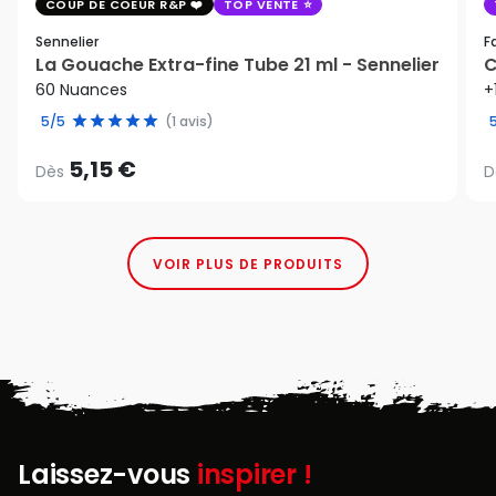
COUP DE COEUR R&P
TOP VENTE
Sennelier
F
La Gouache Extra-fine Tube 21 ml - Sennelier
C
60 Nuances
+
5/5
(1 avis)
5,15 €
Dès
D
VOIR PLUS DE PRODUITS
Laissez-vous
inspirer !