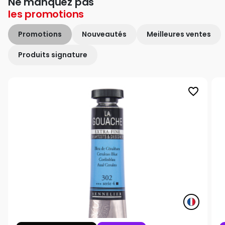
Ne manquez pas
les
promotions
Promotions
Nouveautés
Meilleures ventes
Produits signature
favorite_border