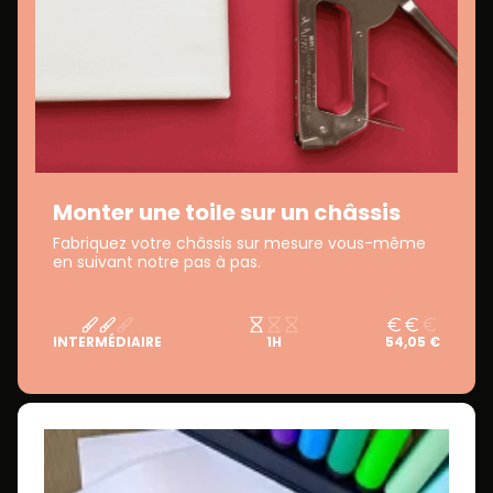
Monter une toile sur un châssis
Fabriquez votre châssis sur mesure vous-même
en suivant notre pas à pas.
INTERMÉDIAIRE
1H
54,05 €