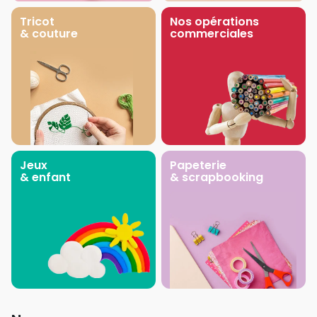
Tricot
Nos opérations
& couture
commerciales
Jeux
Papeterie
& enfant
& scrapbooking