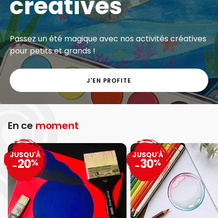
créatives
Passez un été magique avec nos activités créatives
pour petits et grands !
J'EN PROFITE
En ce
moment
JUSQU'À
JUSQU'À
20
30
%
%
-
-