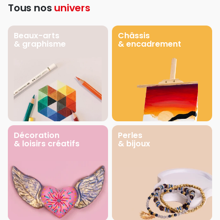
Tous nos
univers
Beaux-arts
Châssis
& graphisme
& encadrement
Décoration
Perles
& loisirs créatifs
& bijoux