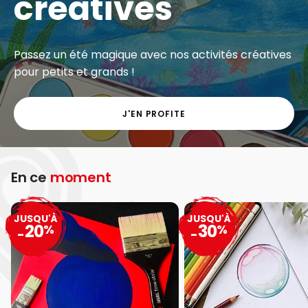
créatives
Passez un été magique avec nos activités créatives
pour petits et grands !
J'EN PROFITE
En ce
moment
JUSQU'À
JUSQU'À
20
30
%
%
-
-