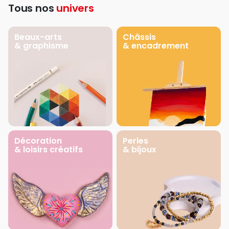
Tous nos
univers
Beaux-arts
Châssis
& graphisme
& encadrement
Décoration
Perles
& loisirs créatifs
& bijoux