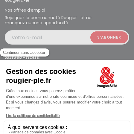
Rougier&Plé
Nos offres d’emploi
Rejoignez la communauté Rougier et ne
manquez aucune opportunité
Votre e-mail
Suivez-nous
Rougier et Plé 2024 Copyright
Mentions légales
Conditions générales des ventes