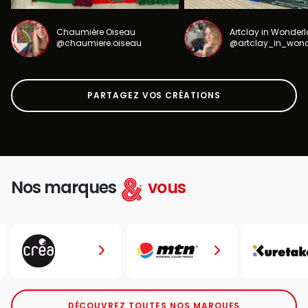
Chaumière Oiseau
Artclay in Wonder
@chaumiere.oiseau
@artclay_in_won
PARTAGEZ VOS CRÉATIONS
Nos marques
vous
DÉCOUVREZ TOUTES NOS MARQUES