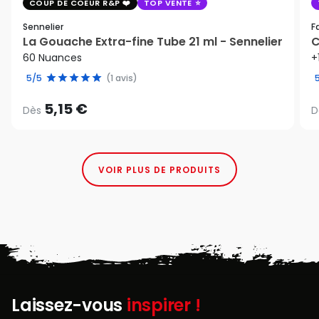
COUP DE COEUR R&P
TOP VENTE
Sennelier
F
La Gouache Extra-fine Tube 21 ml - Sennelier
C
60 Nuances
+
5/5
(1 avis)
5,15 €
Dès
D
VOIR PLUS DE PRODUITS
Laissez-vous
inspirer !