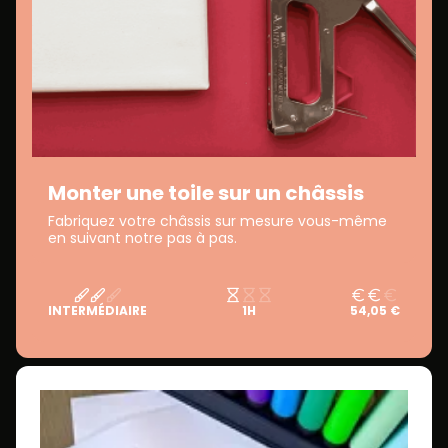
Monter une toile sur un châssis
Fabriquez votre châssis sur mesure vous-même
en suivant notre pas à pas.
INTERMÉDIAIRE
1H
54,05 €