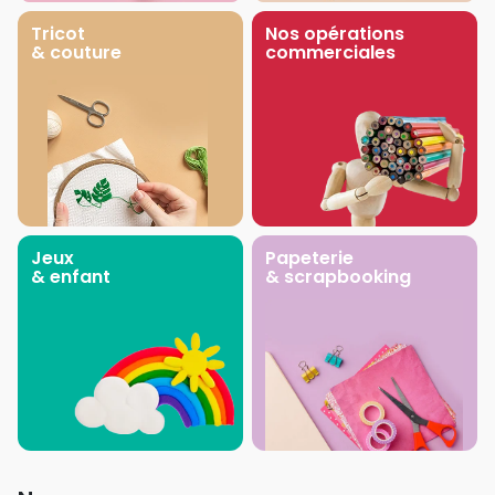
Tricot
Nos opérations
& couture
commerciales
Jeux
Papeterie
& enfant
& scrapbooking