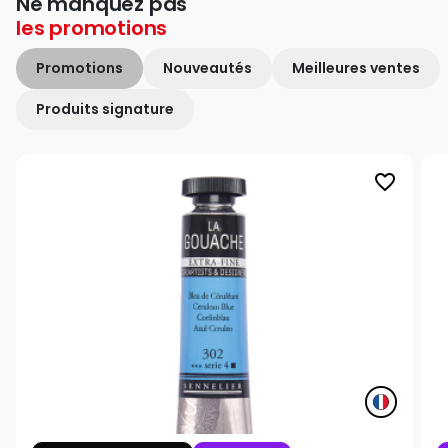
Ne manquez pas
les
promotions
Promotions
Nouveautés
Meilleures ventes
Produits signature
favorite_border