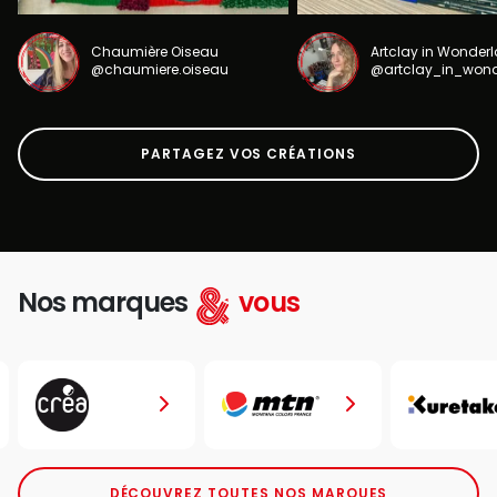
Chaumière Oiseau
Artclay in Wonder
@chaumiere.oiseau
@artclay_in_won
PARTAGEZ VOS CRÉATIONS
Nos marques
vous
DÉCOUVREZ TOUTES NOS MARQUES