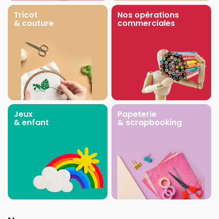
Tricot
Nos opérations
& couture
commerciales
Jeux
Papeterie
& enfant
& scrapbooking