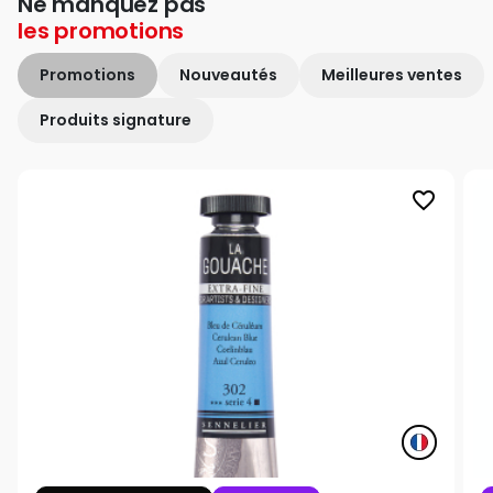
Ne manquez pas
les
promotions
Promotions
Nouveautés
Meilleures ventes
Produits signature
favorite_border