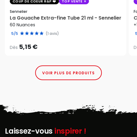
COUP DE COEUR R&P
TOP VENTE
Sennelier
F
La Gouache Extra-fine Tube 21 ml - Sennelier
C
60 Nuances
+
5/5
(1 avis)
5,15 €
Dès
D
VOIR PLUS DE PRODUITS
Laissez-vous
inspirer !