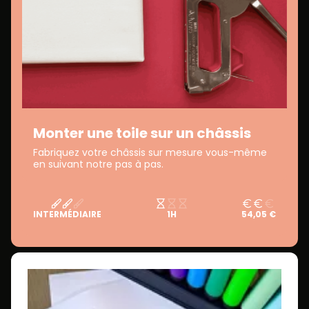
Monter une toile sur un châssis
Fabriquez votre châssis sur mesure vous-même
en suivant notre pas à pas.
INTERMÉDIAIRE
1H
54,05 €