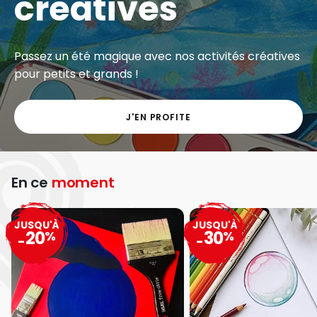
créatives
Passez un été magique avec nos activités créatives
pour petits et grands !
J'EN PROFITE
En ce
moment
JUSQU'À
JUSQU'À
20
30
%
%
-
-