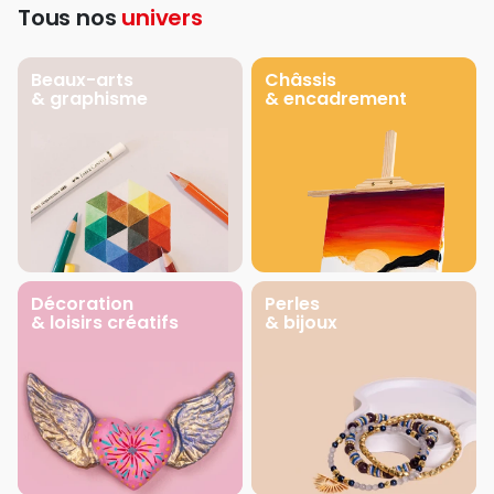
Tous nos
univers
Beaux-arts
Châssis
& graphisme
& encadrement
Décoration
Perles
& loisirs créatifs
& bijoux