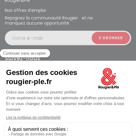
Rougier&Plé
Nos offres d’emploi
Rejoignez la communauté Rougier et ne
manquez aucune opportunité
Votre e-mail
Suivez-nous
Rougier et Plé 2024 Copyright
Mentions légales
Conditions générales des ventes