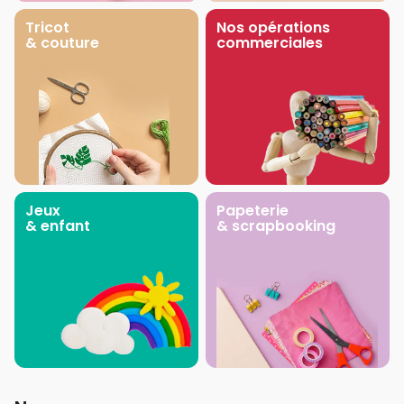
Tricot
Nos opérations
& couture
commerciales
Jeux
Papeterie
& enfant
& scrapbooking