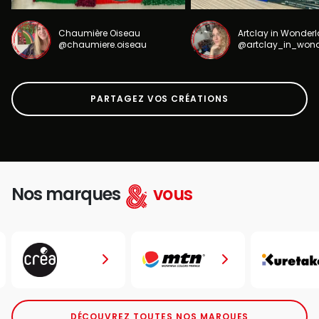
Chaumière Oiseau
Artclay in Wonder
@chaumiere.oiseau
@artclay_in_won
PARTAGEZ VOS CRÉATIONS
Nos marques
vous
DÉCOUVREZ TOUTES NOS MARQUES