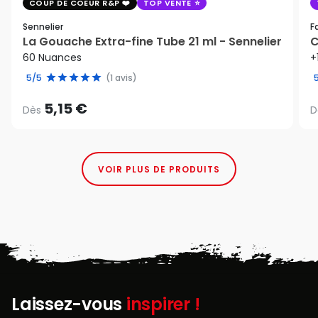
COUP DE COEUR R&P
TOP VENTE
Sennelier
F
La Gouache Extra-fine Tube 21 ml - Sennelier
C
60 Nuances
+
5/5
(1 avis)
5,15 €
Dès
D
VOIR PLUS DE PRODUITS
Laissez-vous
inspirer !