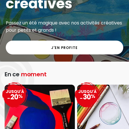
créatives
Passez un été magique avec nos activités créatives
pour petits et grands !
J'EN PROFITE
En ce
moment
JUSQU'À
JUSQU'À
20
30
%
%
-
-