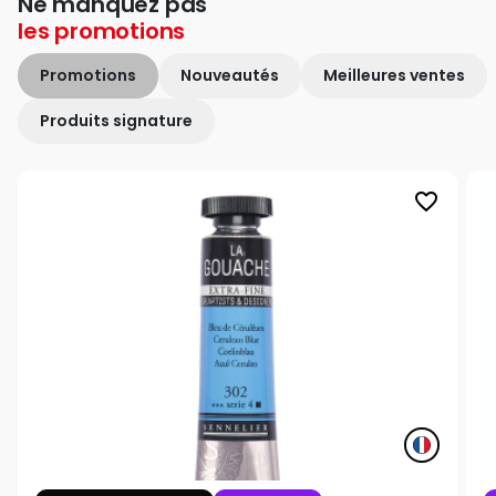
Ne manquez pas
les
promotions
Promotions
Nouveautés
Meilleures ventes
Produits signature
favorite_border