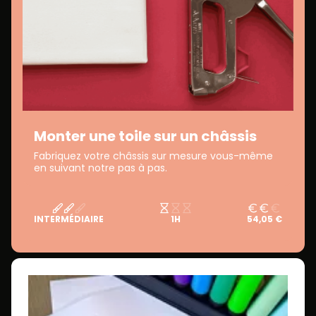
Monter une toile sur un châssis
Fabriquez votre châssis sur mesure vous-même
en suivant notre pas à pas.
INTERMÉDIAIRE
1H
54,05 €