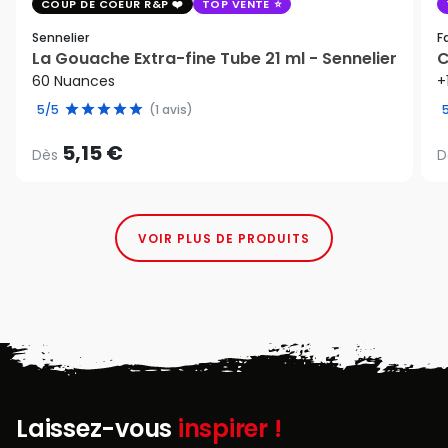
COUP DE COEUR R&P
TOP VENTE
Sennelier
F
La Gouache Extra-fine Tube 21 ml - Sennelier
C
60 Nuances
+
5/5
(1 avis)
5,15 €
Dès
D
VOIR PLUS DE PRODUITS
Laissez-vous
inspirer !