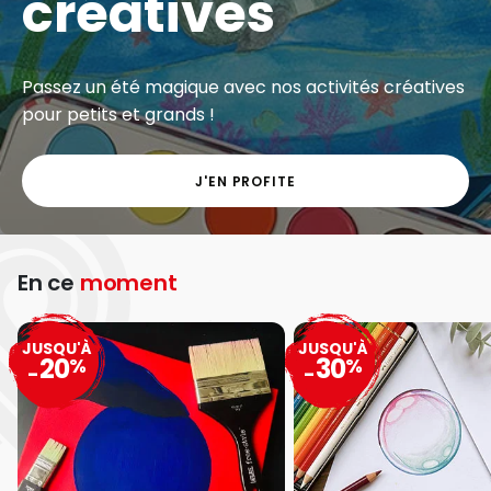
créatives
Passez un été magique avec nos activités créatives
pour petits et grands !
J'EN PROFITE
En ce
moment
JUSQU'À
JUSQU'À
20
30
%
%
-
-