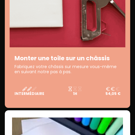
Monter une toile sur un châssis
Fabriquez votre châssis sur mesure vous-même
en suivant notre pas à pas.
INTERMÉDIAIRE
1H
54,05 €