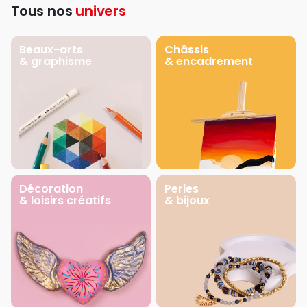
Tous nos
univers
Beaux-arts
Châssis
& graphisme
& encadrement
Décoration
Perles
& loisirs créatifs
& bijoux