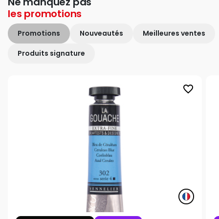
Ne manquez pas
les
promotions
Promotions
Nouveautés
Meilleures ventes
Produits signature
favorite_border