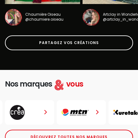
Chaumière Oiseau
Artclay in Wonder
@chaumiere.oiseau
@artclay_in_won
PARTAGEZ VOS CRÉATIONS
Nos marques
vous
DÉCOUVREZ TOUTES NOS MARQUES