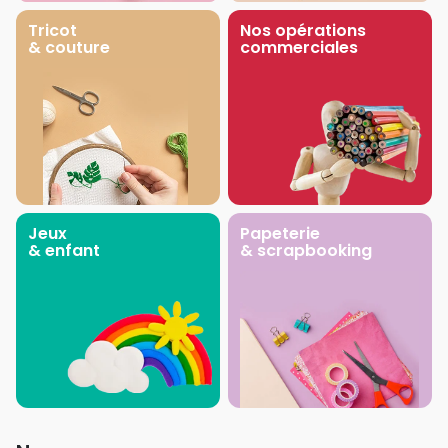
Tricot
Nos opérations
& couture
commerciales
Jeux
Papeterie
& enfant
& scrapbooking