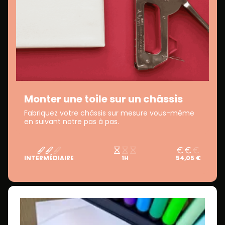
Monter une toile sur un châssis
Fabriquez votre châssis sur mesure vous-même
en suivant notre pas à pas.
INTERMÉDIAIRE
1H
54,05 €