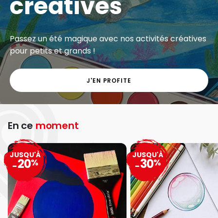
créatives
Passez un été magique avec nos activités créatives
pour petits et grands !
J'EN PROFITE
En ce
moment
JUSQU'À
JUSQU'À
20
30
%
%
-
-