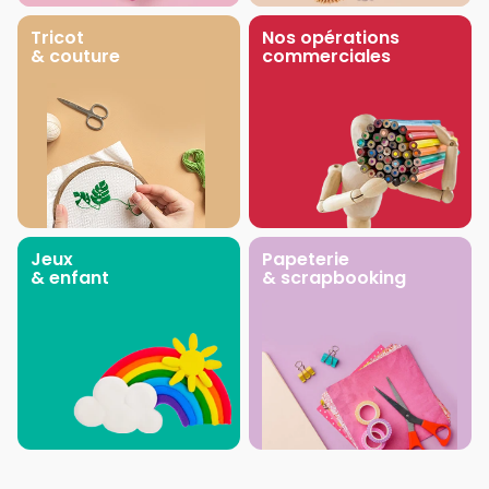
Tricot
Nos opérations
& couture
commerciales
Jeux
Papeterie
& enfant
& scrapbooking