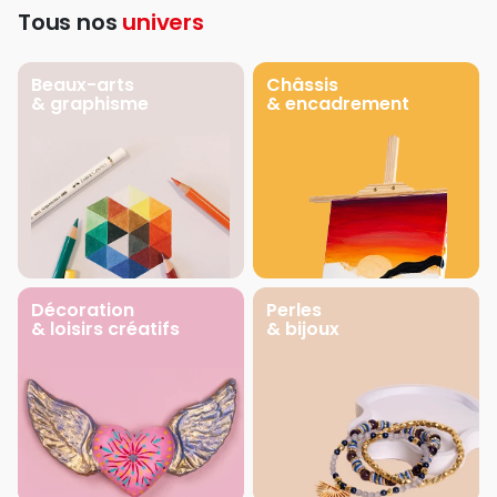
Tous nos
univers
Beaux-arts
Châssis
& graphisme
& encadrement
Décoration
Perles
& loisirs créatifs
& bijoux