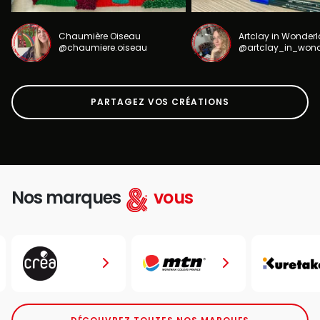
Chaumière Oiseau
Artclay in Wonder
@chaumiere.oiseau
@artclay_in_won
PARTAGEZ VOS CRÉATIONS
Nos marques
vous