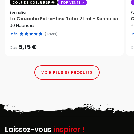
COUP DE COEUR R&P
TOP VENTE
Sennelier
F
La Gouache Extra-fine Tube 21 ml - Sennelier
C
60 Nuances
+
5/5
(1 avis)
5,15 €
Dès
D
VOIR PLUS DE PRODUITS
Laissez-vous
inspirer !