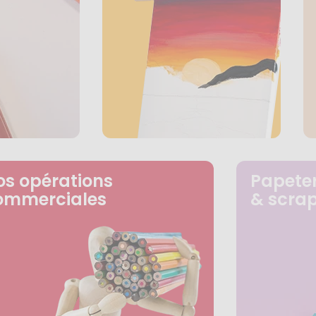
os opérations
Papeter
ommerciales
& scra