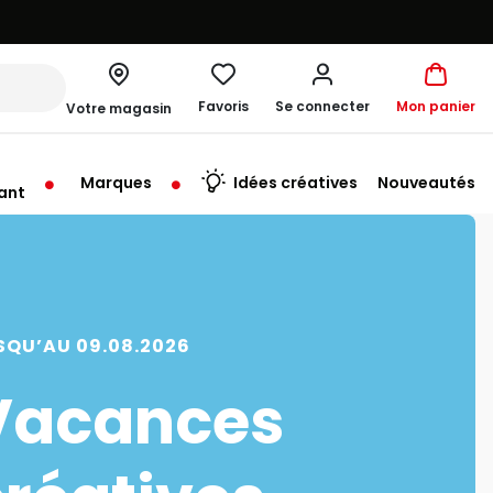
Favoris
Se connecter
Mon panier
Votre magasin
Marques
Idées créatives
Nouveautés
ant
me à 19:00
SQU’AU 09.08.2026
Vacances