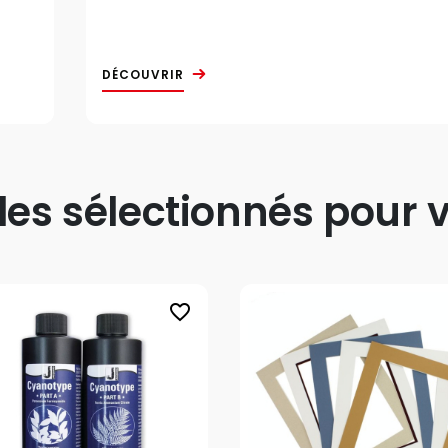
DÉCOUVRIR
s sélectionnés pour v
favorite_border