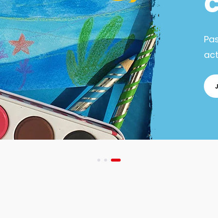
Pa
act