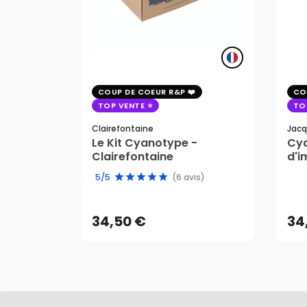
COUP DE COEUR R&P
CO
TOP VENTE
TO
Clairefontaine
Jacq
Le Kit Cyanotype -
Cya
Clairefontaine
d'i
pho
34,50 €
34
5/5
(6 avis)
AJOUTER AU PANIER
34,50 €
34