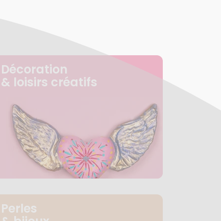
Décoration
& loisirs créatifs
Perles