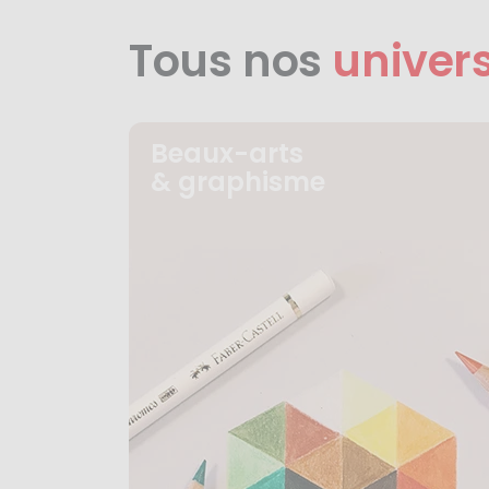
Tous nos
univer
Beaux-arts
& graphisme