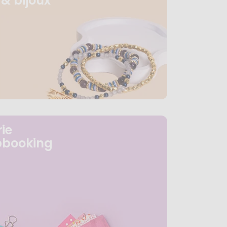
& bijoux
ie
pbooking