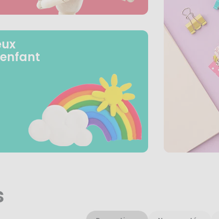
eux
 enfant
s