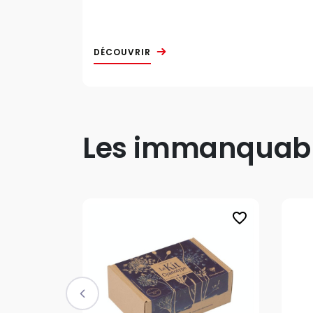
DÉCOUVRIR
Les immanquable
favorite_border