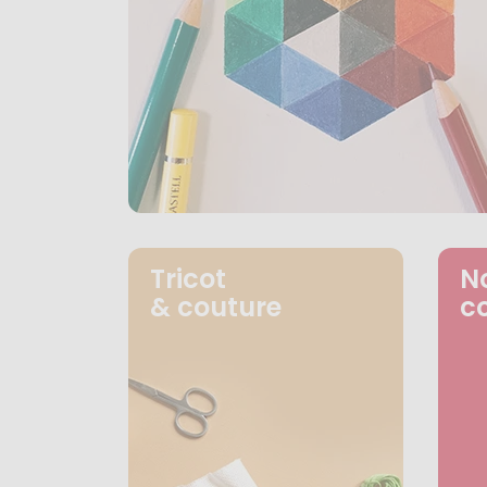
Tricot
N
& couture
c