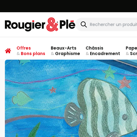
Rougier & Plé
Offres
Beaux-Arts
Châssis
Pape
&
Bons plans
&
Graphisme
&
Encadrement
&
Sc