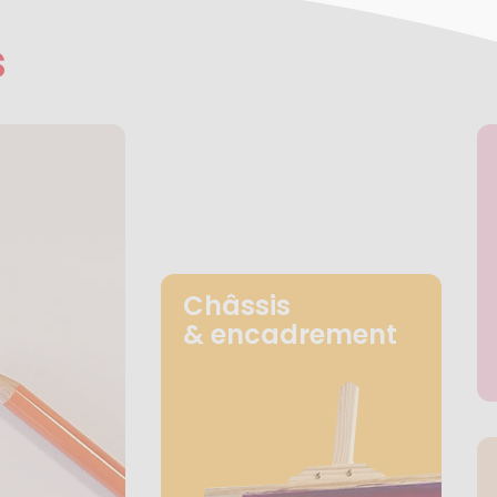
s
Châssis
& encadrement