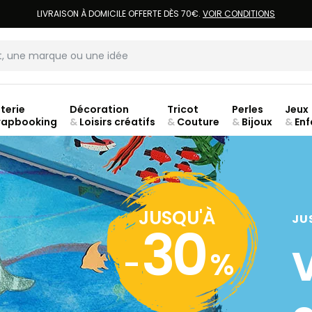
LIVRAISON À DOMICILE OFFERTE DÈS 70€.
VOIR CONDITIONS
terie
Décoration
Tricot
Perles
Jeux
rapbooking
&
Loisirs créatifs
&
Couture
&
Bijoux
&
Enf
Fer
JUSQU'À
JU
30
-
%