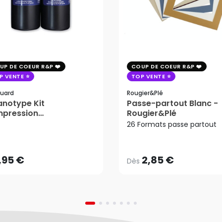
UP DE COEUR R&P
COUP DE COEUR R&P
P VENTE
TOP VENTE
uard
Rougier&plé
notype Kit
Passe-partout Blanc -
mpression
Rougier&Plé
2,85 €
tosensible - Jacquard
26 Formats passe partout
Dès
,95 €
AJOUTER AU PANIER
,95 €
2,85 €
Dès