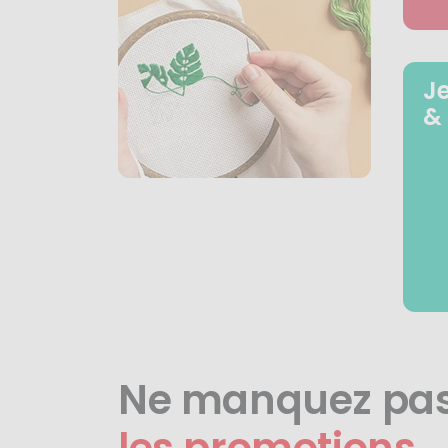
J
&
Ne manquez pa