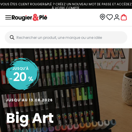
LIVRAISON À DOMICILE OFFERTE DÈS 70€.
VOIR CONDITIONS
JUSQU'À
30
-
%
JUSQU’AU 13.09.2026
Rentrée scolaire