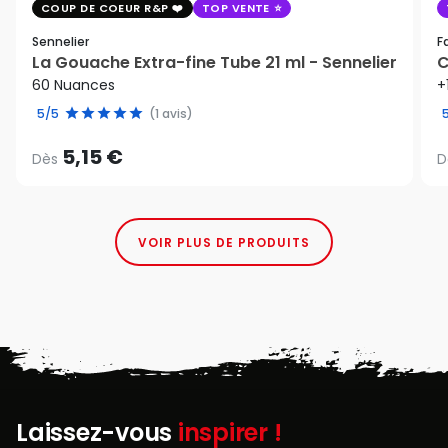
COUP DE COEUR R&P
TOP VENTE
Sennelier
F
La Gouache Extra-fine Tube 21 ml - Sennelier
C
60 Nuances
+
5/5
(1 avis)
5,15 €
Dès
D
VOIR PLUS DE PRODUITS
Laissez-vous
inspirer !