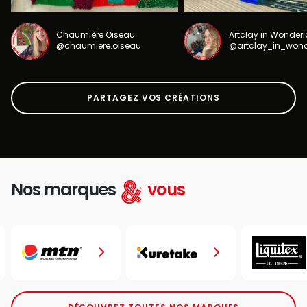
Chaumière Oiseau
Artclay in Wonder
@chaumiere.oiseau
@artclay_in_won
PARTAGEZ VOS CRÉATIONS
Nos marques
vous