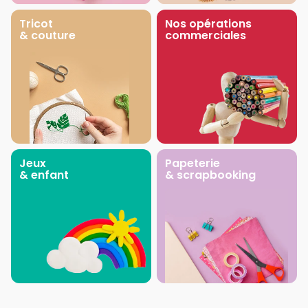
Tricot
Nos opérations
& couture
commerciales
Jeux
Papeterie
& enfant
& scrapbooking