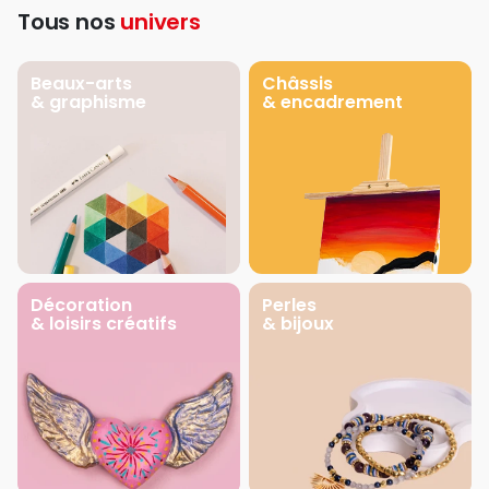
Tous nos
univers
Beaux-arts
Châssis
& graphisme
& encadrement
Décoration
Perles
& loisirs créatifs
& bijoux