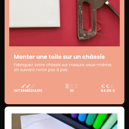
Monter une toile sur un châssis
Fabriquez votre châssis sur mesure vous-même
en suivant notre pas à pas.
INTERMÉDIAIRE
1H
54,05 €