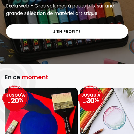
Anticipez la rentrée et complétez dès aujourd’hui
votre liste de fournitures scolaires !
J’EN PROFITE
En ce
moment
JUSQU'À
JUSQU'À
20
30
%
%
-
-