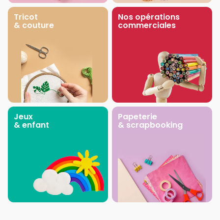
Tricot
Nos opérations
& couture
commerciales
Jeux
Papeterie
& enfant
& scrapbooking