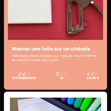
Monter une toile sur un châssis
Fabriquez votre châssis sur mesure vous-même
en suivant notre pas à pas.
INTERMÉDIAIRE
1H
54,05 €