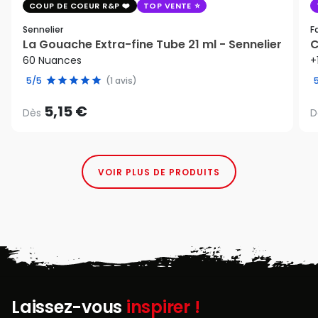
COUP DE COEUR R&P
TOP VENTE
Sennelier
F
La Gouache Extra-fine Tube 21 ml - Sennelier
C
60 Nuances
+
5/5
(1 avis)
5,15 €
Dès
D
VOIR PLUS DE PRODUITS
Laissez-vous
inspirer !