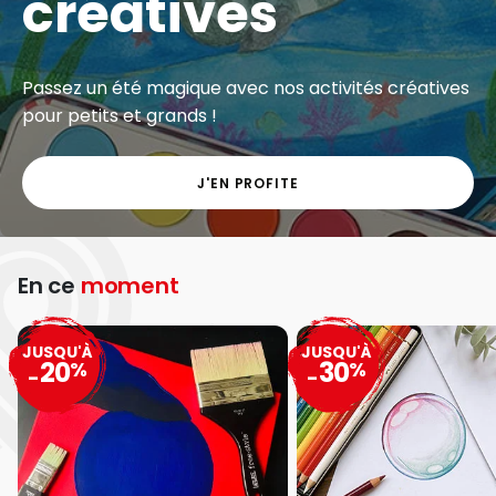
créatives
Passez un été magique avec nos activités créatives
pour petits et grands !
J'EN PROFITE
En ce
moment
JUSQU'À
JUSQU'À
20
30
%
%
-
-