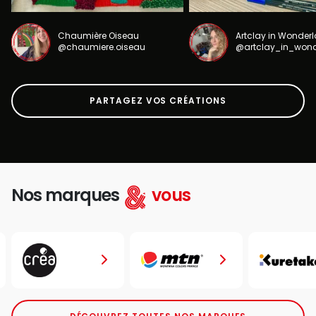
Chaumière Oiseau
Artclay in Wonder
@chaumiere.oiseau
@artclay_in_won
PARTAGEZ VOS CRÉATIONS
Nos marques
vous