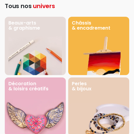
Tous nos
univers
Beaux-arts
Châssis
& graphisme
& encadrement
Décoration
Perles
& loisirs créatifs
& bijoux