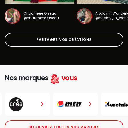
Chaumière Oiseau
Artclay in Wonder
@chaumiere.oiseau
@artclay_in_won
PARTAGEZ VOS CRÉATIONS
Nos marques
vous
DÉCOUVREZ TOUTES NOS MARQUES