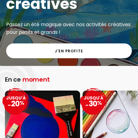
créatives
Passez un été magique avec nos activités créatives
pour petits et grands !
J'EN PROFITE
En ce
moment
JUSQU'À
JUSQU'À
20
30
%
%
-
-