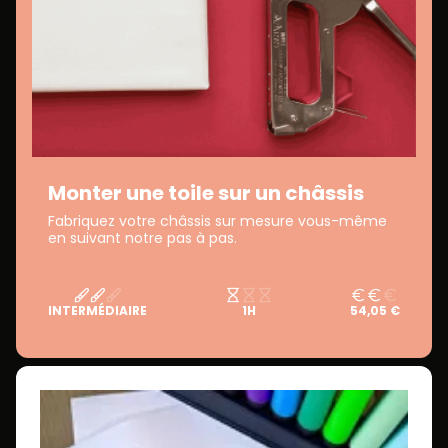
Monter une toile sur un châssis
Fabriquez votre châssis sur mesure vous-même
en suivant notre pas à pas.
INTERMÉDIAIRE
1H
54,05 €