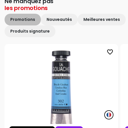
Ne manquez pas
les
promotions
Promotions
Nouveautés
Meilleures ventes
Produits signature
favorite_border