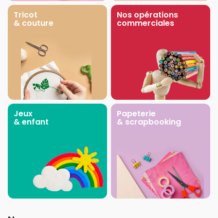
Tricot
Nos opérations
& couture
commerciales
Jeux
Papeterie
& enfant
& scrapbooking