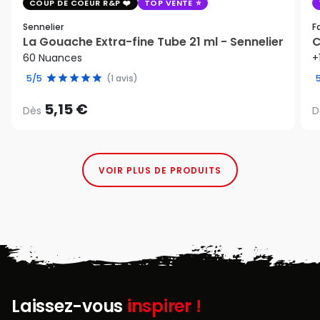
COUP DE COEUR R&P
TOP VENTE
Sennelier
F
La Gouache Extra-fine Tube 21 ml - Sennelier
C
60 Nuances
+
5/5
(1 avis)
5,15 €
Dès
D
VOIR PLUS DE PRODUITS
Laissez-vous
inspirer !