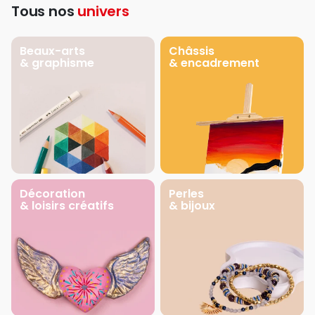
Tous nos
univers
Beaux-arts
Châssis
& graphisme
& encadrement
Décoration
Perles
& loisirs créatifs
& bijoux