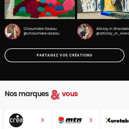
Chaumière Oiseau
Artclay in Wonder
@chaumiere.oiseau
@artclay_in_won
PARTAGEZ VOS CRÉATIONS
Nos marques
vous