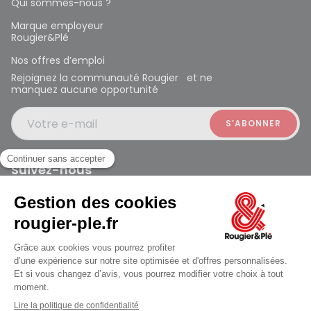
Qui sommes-nous ?
Marque employeur
Rougier&Plé
Nos offres d’emploi
Rejoignez la communauté Rougier et ne
manquez aucune opportunité
Votre e-mail
Suivez-nous
Rougier et Plé 2024 Copyright
jusqu'au Samedi à 10:00
Mentions légales