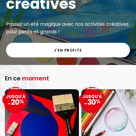
créatives
Passez un été magique avec nos activités créatives
pour petits et grands !
J'EN PROFITE
En ce
moment
JUSQU'À
JUSQU'À
20
30
%
%
-
-