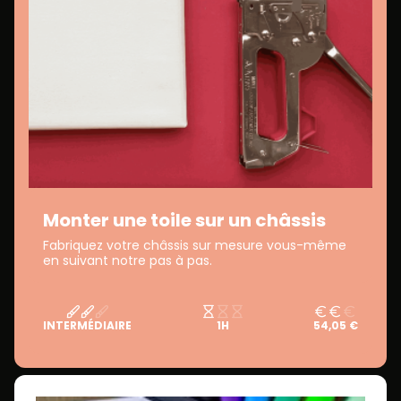
Monter une toile sur un châssis
Fabriquez votre châssis sur mesure vous-même
en suivant notre pas à pas.
INTERMÉDIAIRE
1H
54,05 €