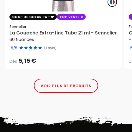
COUP DE COEUR R&P
TOP VENTE
Sennelier
F
La Gouache Extra-fine Tube 21 ml - Sennelier
C
60 Nuances
+
5/5
(1 avis)
5,15 €
Dès
D
VOIR PLUS DE PRODUITS