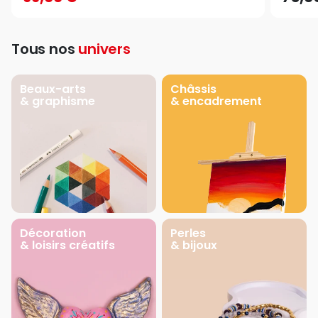
Tous nos
univers
Beaux-arts
Châssis
& graphisme
& encadrement
Décoration
Perles
& loisirs créatifs
& bijoux