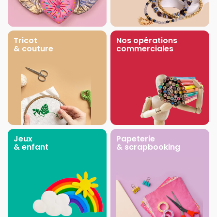
Tricot
Nos opérations
& couture
commerciales
Jeux
Papeterie
& enfant
& scrapbooking