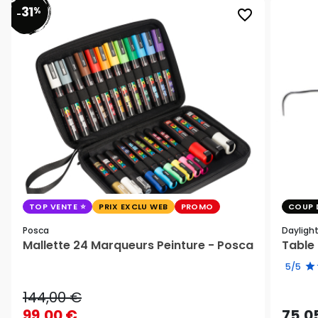
31
%
favorite_border
-
TOP VENTE
PRIX EXCLU WEB
PROMO
COUP 
Posca
Dayligh
Mallette 24 Marqueurs Peinture - Posca
Table 
5/5
144,00 €
99,00 €
75,0