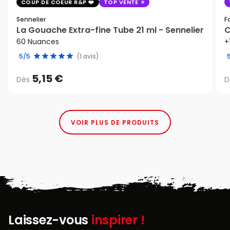
COUP DE COEUR R&P
TOP VENTE
Sennelier
F
La Gouache Extra-fine Tube 21 ml - Sennelier
C
60 Nuances
+
5/5
(1 avis)
5,15 €
Dès
D
VOIR PLUS DE PRODUITS
Laissez-vous
inspirer !