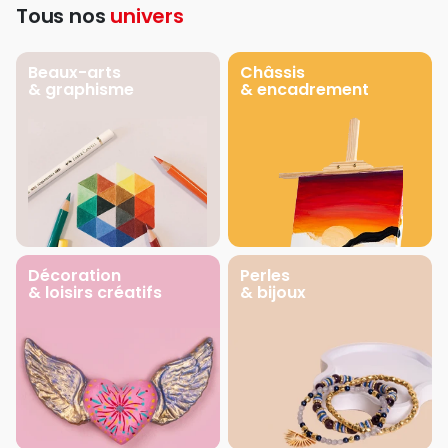
Tous nos
univers
Beaux-arts
Châssis
& graphisme
& encadrement
Décoration
Perles
& loisirs créatifs
& bijoux