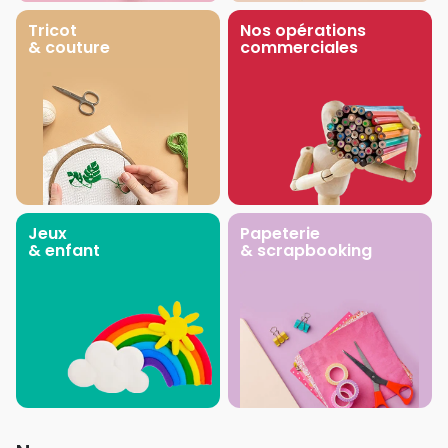
Tricot
Nos opérations
& couture
commerciales
Jeux
Papeterie
& enfant
& scrapbooking