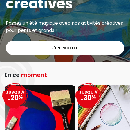
créatives
Passez un été magique avec nos activités créatives
pour petits et grands !
J'EN PROFITE
En ce
moment
JUSQU'À
JUSQU'À
20
30
%
%
-
-