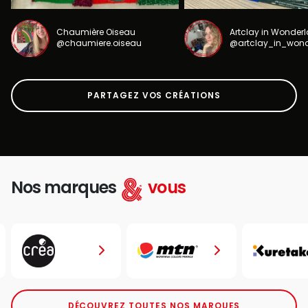
Chaumière Oiseau
Artclay in Wonder
@chaumiere.oiseau
@artclay_in_won
PARTAGEZ VOS CRÉATIONS
Nos marques
vous
DÉCOUVREZ TOUTES NOS MARQUES