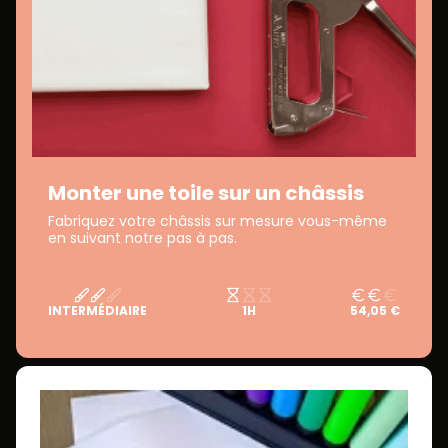
Monter une toile sur un châssis
Fabriquez votre châssis sur mesure vous-même
en suivant notre pas à pas.
INTERMÉDIAIRE
1H
54,05 €