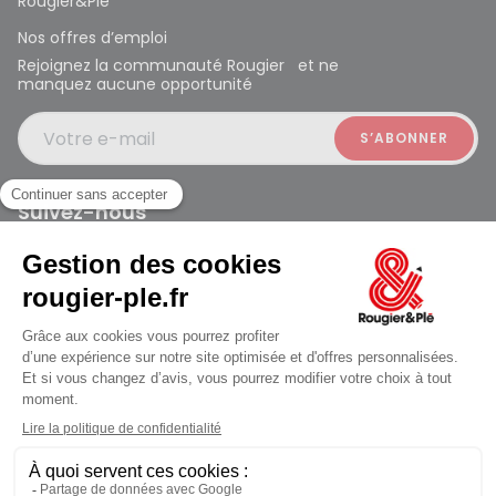
Rougier&Plé
Nos offres d’emploi
Rejoignez la communauté Rougier et ne
manquez aucune opportunité
Votre e-mail
Suivez-nous
Rougier et Plé 2024 Copyright
jusqu'au Samedi à 10:00
Mentions légales
Conditions générales des ventes