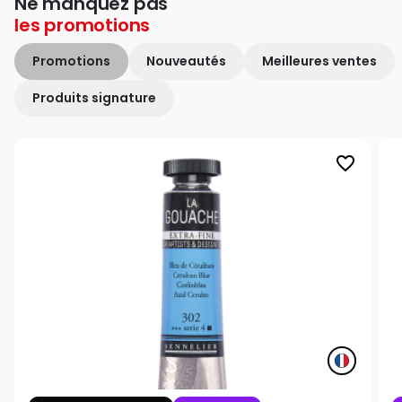
Ne manquez pas
les
promotions
Promotions
Nouveautés
Meilleures ventes
Produits signature
favorite_border