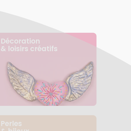
Décoration
& loisirs créatifs
Perles