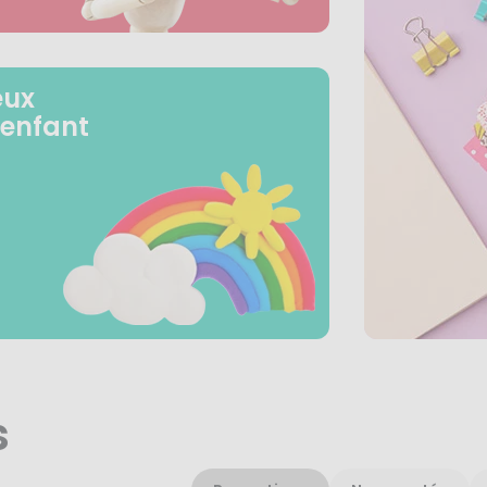
eux
 enfant
s