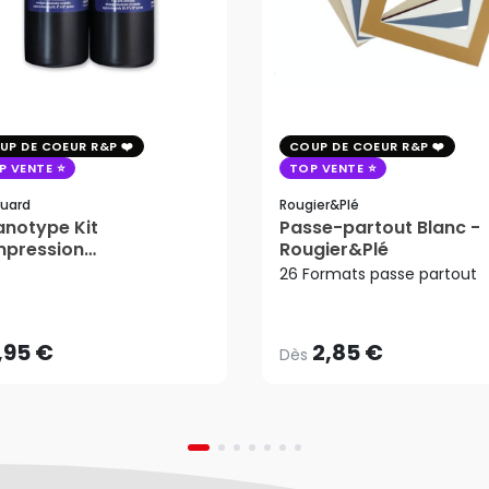
UP DE COEUR R&P
COUP DE COEUR R&P
P VENTE
TOP VENTE
uard
Rougier&plé
notype Kit
Passe-partout Blanc -
mpression
Rougier&Plé
2,85 €
tosensible - Jacquard
26 Formats passe partout
Dès
,95 €
AJOUTER AU PANIER
,95 €
2,85 €
Dès