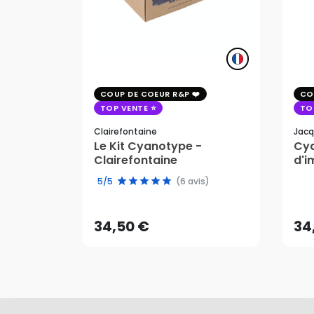
COUP DE COEUR R&P
CO
TOP VENTE
TO
Clairefontaine
Jacq
Le Kit Cyanotype -
Cya
Clairefontaine
d'i
pho
34,50 €
34
5/5
(6 avis)
AJOUTER AU PANIER
34,50 €
34