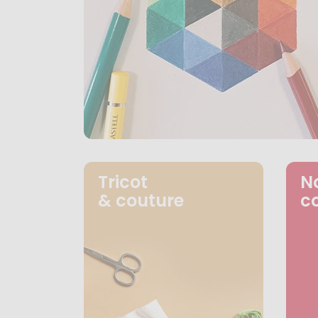
Tricot
N
& couture
c