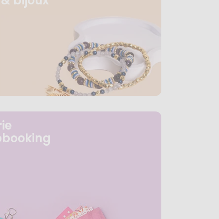
& bijoux
ie
pbooking