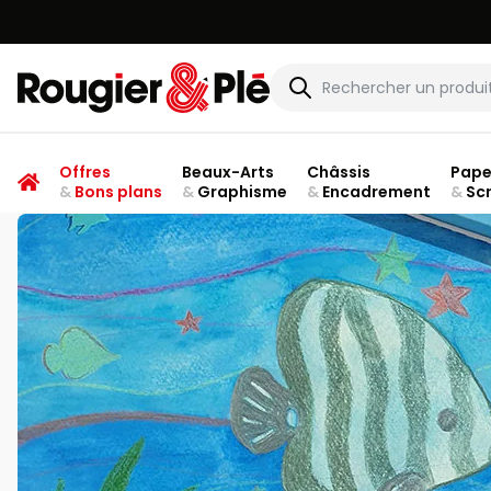
Rougier & Plé
Offres
Beaux-Arts
Châssis
Pape
&
Bons plans
&
Graphisme
&
Encadrement
&
Sc