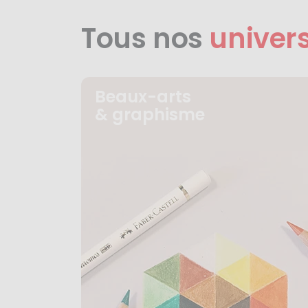
Tous nos
univer
Beaux-arts
& graphisme