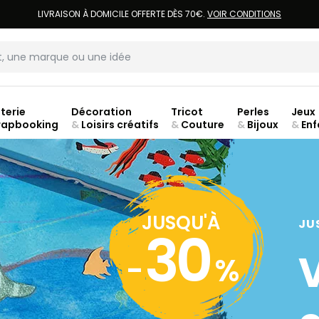
LIVRAISON À DOMICILE OFFERTE DÈS 70€.
VOIR CONDITIONS
terie
Décoration
Tricot
Perles
Jeux
rapbooking
&
Loisirs créatifs
&
Couture
&
Bijoux
&
Enf
Fer
JUSQU'À
JU
30
-
%