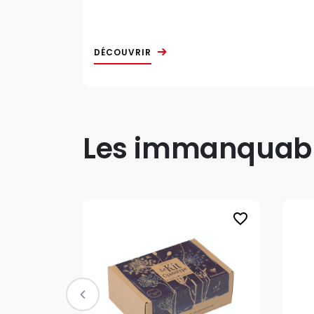
DÉCOUVRIR
Les immanquable
favorite_border