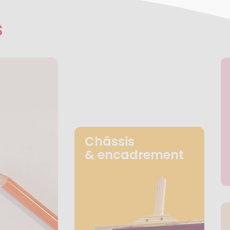
s
Châssis
& encadrement