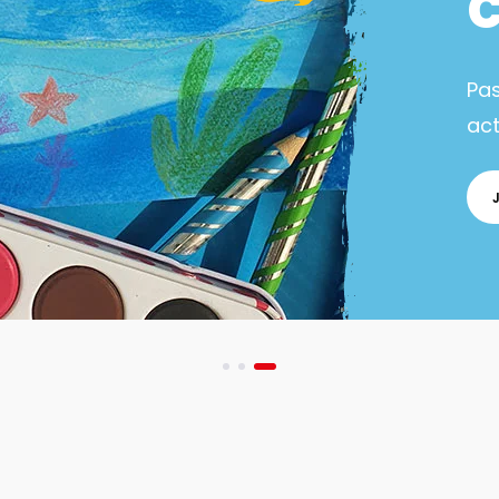
Pa
act