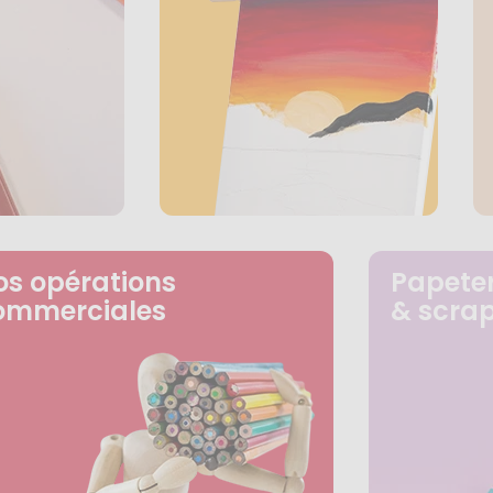
os opérations
Papeter
ommerciales
& scra