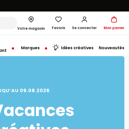
Favoris
Se connecter
Mon panier
Votre magasin
Marques
Idées créatives
Nouveautés
ant
me à 19:30
SQU’AU 09.08.2026
Vacances