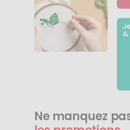
J
&
Ne manquez pa