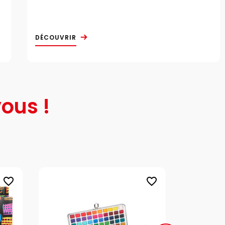
DÉCOUVRIR
ous !
favorite_border
favorite_border