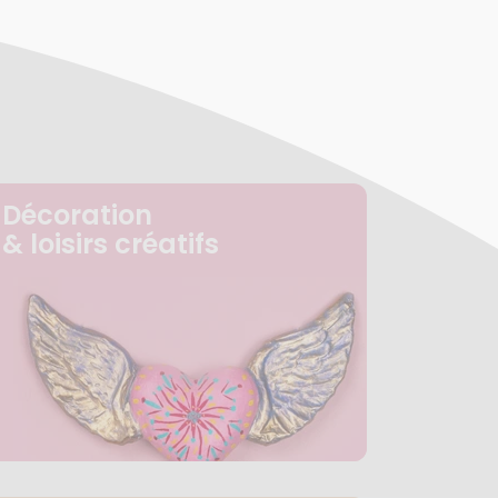
Décoration
& loisirs créatifs