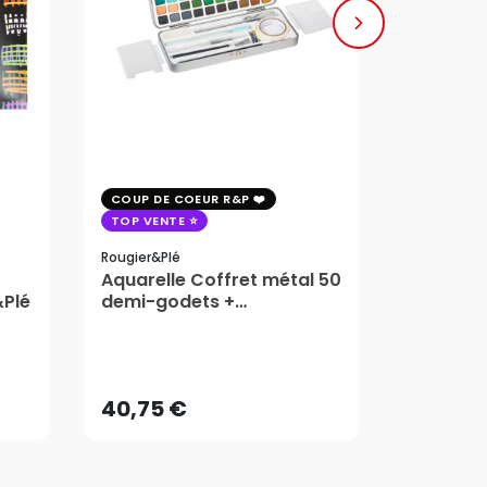
COUP DE COEUR R&P
COUP DE 
TOP VENTE
TOP VENT
Rougier&plé
Milan
Aquarelle Coffret métal 50
Plaque 
&Plé
demi-godets +
Block Vi
accessoires - Rougier&Plé
1,99
5 Formats
Dès
40,75 €
AJOUTER AU PANIER
40,75 €
1,99
Dès