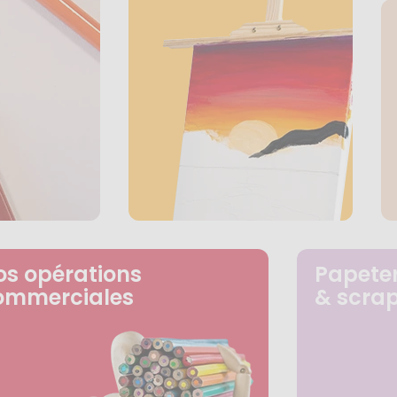
os opérations
Papeter
ommerciales
& scra