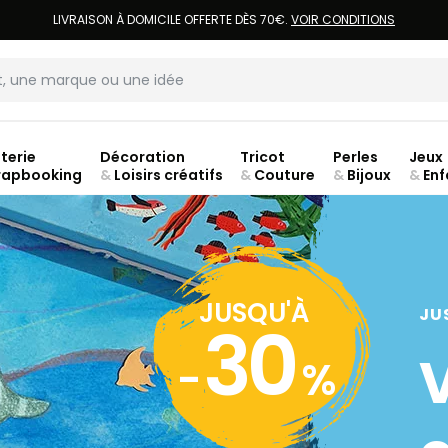
LIVRAISON À DOMICILE OFFERTE DÈS 70€.
VOIR CONDITIONS
terie
Décoration
Tricot
Perles
Jeux
rapbooking
&
Loisirs créatifs
&
Couture
&
Bijoux
&
Enf
jusq
JUSQU'À
JU
30
-
%