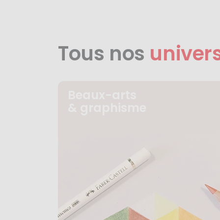
Tous nos
univer
Beaux-arts
& graphisme