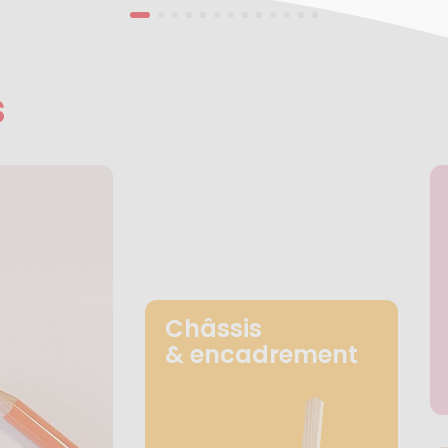
s
Châssis
& encadrement