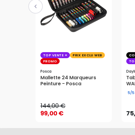
TOP VENTE
PRIX EXCLU WEB
CO
PROMO
TO
Posca
Dayl
Mallette 24 Marqueurs
Tab
144,00 €
Peinture - Posca
WAF
99,00 €
75
5/5
144,00 €
99,00 €
75