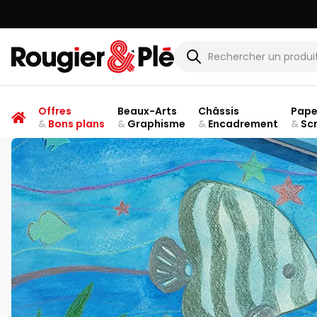
Rougier & Plé
Offres
Beaux-Arts
Châssis
Pape
&
Bons plans
&
Graphisme
&
Encadrement
&
Sc