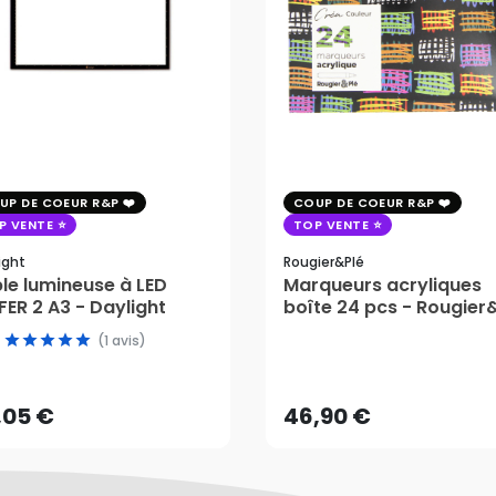
UP DE COEUR R&P
COUP DE COEUR R&P
P VENTE
TOP VENTE
ight
Rougier&plé
le lumineuse à LED
Marqueurs acryliques
ER 2 A3 - Daylight
boîte 24 pcs - Rougier
,05 €
(1 avis)
46,90 €
AJOUTER AU PANIER
,05 €
46,90 €