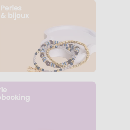
Perles
& bijoux
ie
pbooking