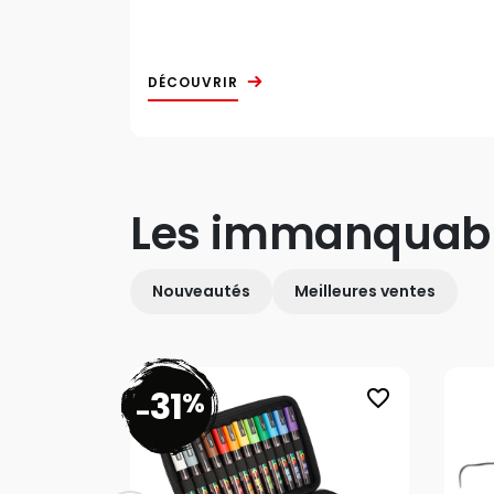
DÉCOUVRIR
Les immanquab
Nouveautés
Meilleures ventes
31
%
favorite_border
-