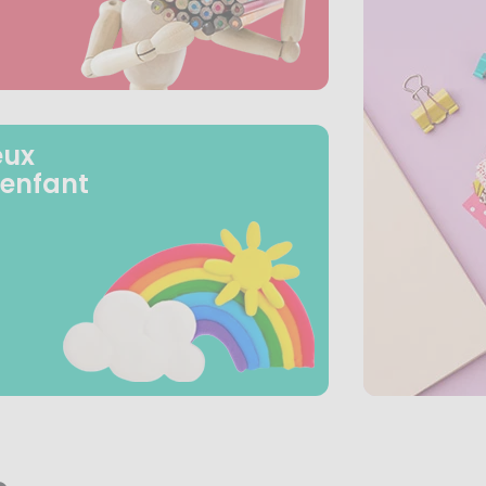
eux
 enfant