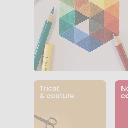
Tricot
N
& couture
c