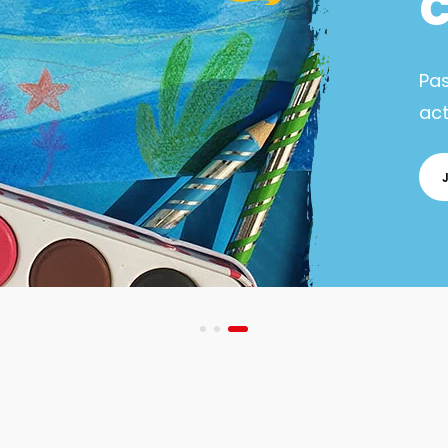
Pa
act