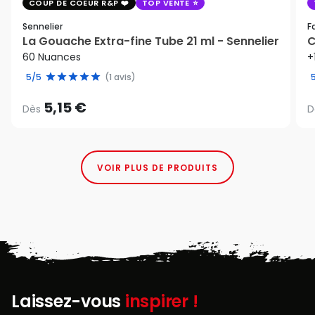
COUP DE COEUR R&P
TOP VENTE
Sennelier
F
La Gouache Extra-fine Tube 21 ml - Sennelier
C
60 Nuances
+
5/5
(1 avis)
5,15 €
Dès
D
VOIR PLUS DE PRODUITS
Laissez-vous
inspirer !