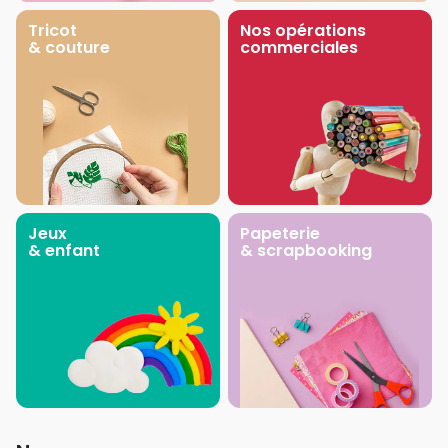
Tricot
Nos opérations
& couture
commerciales
Jeux
Papeterie
& enfant
& scrapbooking