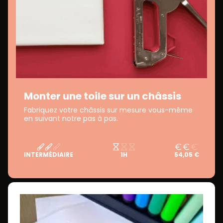
Monter une toile sur un châssis
Fabriquez votre châssis sur mesure vous-même
en suivant notre pas à pas.
INTERMÉDIAIRE
1H
54,05 €