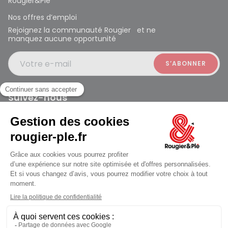
Rougier&Plé
Nos offres d’emploi
Rejoignez la communauté Rougier et ne
manquez aucune opportunité
Votre e-mail
Suivez-nous
Rougier et Plé 2024 Copyright
jusqu'au Samedi à 10:00
Mentions légales
Conditions générales des ventes