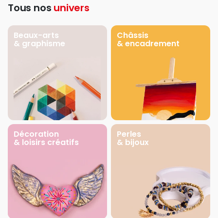
Tous nos
univers
Beaux-arts
Châssis
& graphisme
& encadrement
Décoration
Perles
& loisirs créatifs
& bijoux