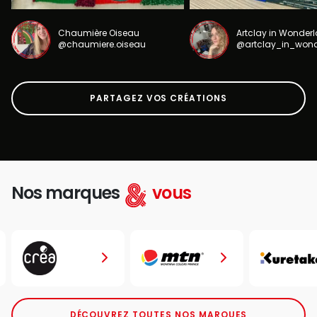
Chaumière Oiseau
Artclay in Wonder
@chaumiere.oiseau
@artclay_in_won
PARTAGEZ VOS CRÉATIONS
Nos marques
vous
DÉCOUVREZ TOUTES NOS MARQUES