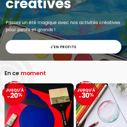
créatives
Passez un été magique avec nos activités créatives
pour petits et grands !
J'EN PROFITE
En ce
moment
JUSQU'À
JUSQU'À
20
30
%
%
-
-