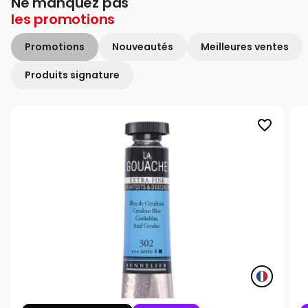
Ne manquez pas
les
promotions
Promotions
Nouveautés
Meilleures ventes
Produits signature
favorite_border