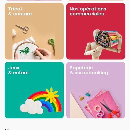
Tricot
Nos opérations
& couture
commerciales
Jeux
Papeterie
& enfant
& scrapbooking