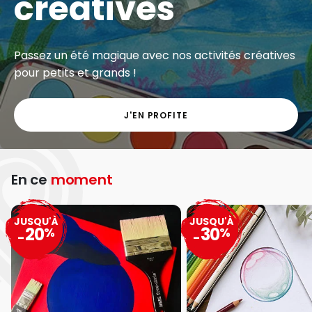
créatives
Passez un été magique avec nos activités créatives
pour petits et grands !
J'EN PROFITE
En ce
moment
JUSQU'À
JUSQU'À
20
30
%
%
-
-