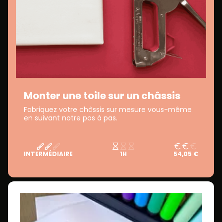
Monter une toile sur un châssis
Fabriquez votre châssis sur mesure vous-même
en suivant notre pas à pas.
INTERMÉDIAIRE
1H
54,05 €