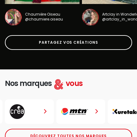
Chaumière Oiseau
Artclay in Wonder
@chaumiere.oiseau
@artclay_in_won
PARTAGEZ VOS CRÉATIONS
Nos marques
vous
DÉCOUVREZ TOUTES NOS MARQUES