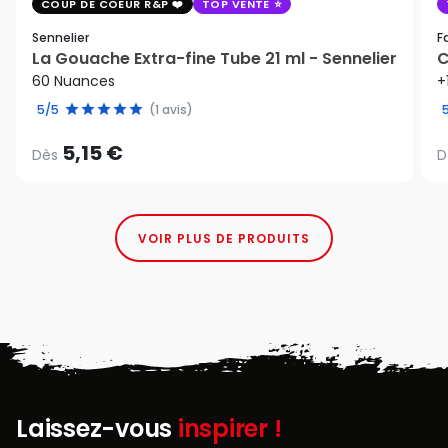
COUP DE COEUR R&P
TOP VENTE
Sennelier
F
La Gouache Extra-fine Tube 21 ml - Sennelier
C
60 Nuances
+
5/5
(1 avis)
5,15 €
Dès
D
VOIR PLUS DE PRODUITS
Laissez-vous
inspirer !