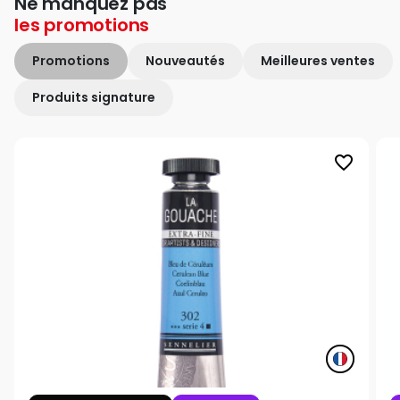
Ne manquez pas
les
promotions
Promotions
Nouveautés
Meilleures ventes
Produits signature
favorite_border