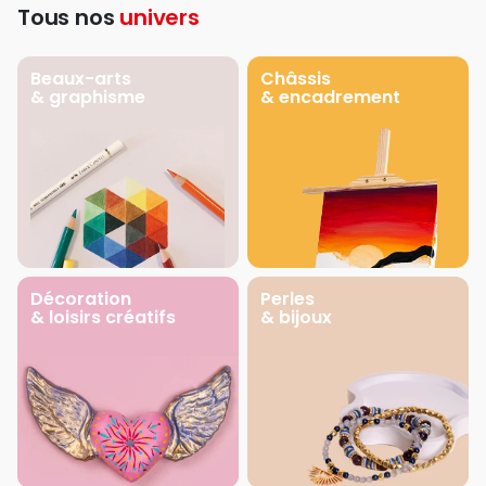
Tous nos
univers
Beaux-arts
Châssis
& graphisme
& encadrement
Décoration
Perles
& loisirs créatifs
& bijoux