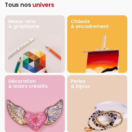
Tous nos
univers
Beaux-arts
Châssis
& graphisme
& encadrement
Décoration
Perles
& loisirs créatifs
& bijoux