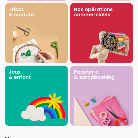
Tricot
Nos opérations
& couture
commerciales
Jeux
Papeterie
& enfant
& scrapbooking