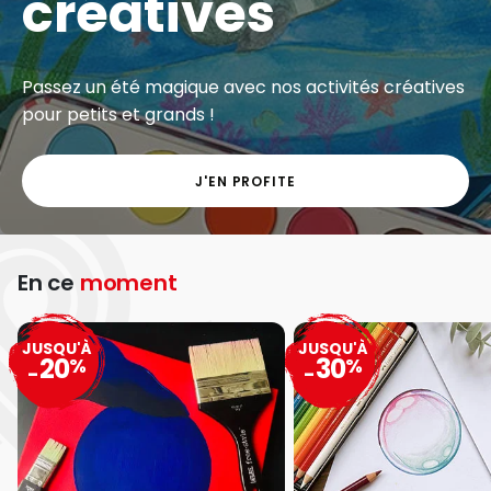
créatives
Passez un été magique avec nos activités créatives
pour petits et grands !
J'EN PROFITE
En ce
moment
JUSQU'À
JUSQU'À
20
30
%
%
-
-