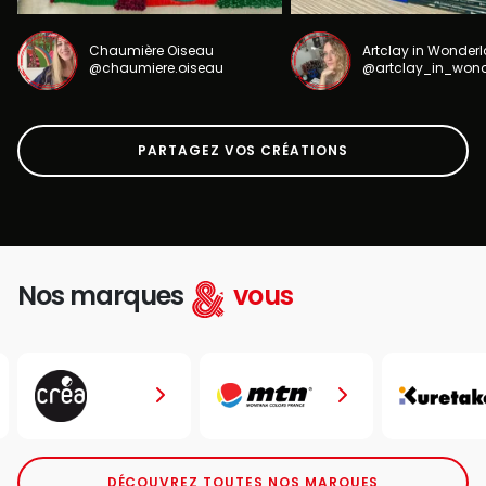
Chaumière Oiseau
Artclay in Wonder
@chaumiere.oiseau
@artclay_in_won
PARTAGEZ VOS CRÉATIONS
Nos marques
vous
DÉCOUVREZ TOUTES NOS MARQUES