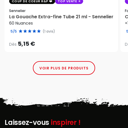
COUP DE COEUR R&P
TOP VENTE
Sennelier
F
La Gouache Extra-fine Tube 21 ml - Sennelier
C
60 Nuances
+
5/5
(1 avis)
5,15 €
Dès
D
VOIR PLUS DE PRODUITS
Laissez-vous
inspirer !