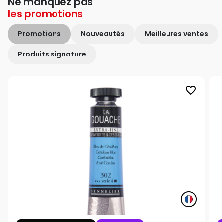
Ne manquez pas
les
promotions
Promotions
Nouveautés
Meilleures ventes
Produits signature
favorite_border