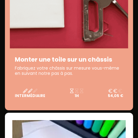
Monter une toile sur un châssis
Fabriquez votre châssis sur mesure vous-même
en suivant notre pas à pas.
INTERMÉDIAIRE
1H
54,05 €