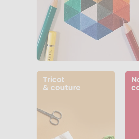
Tricot
N
& couture
c