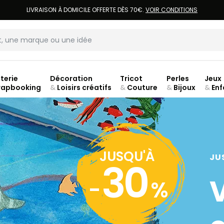
LIVRAISON À DOMICILE OFFERTE DÈS 70€.
VOIR CONDITIONS
terie
Décoration
Tricot
Perles
Jeux
rapbooking
&
Loisirs créatifs
&
Couture
&
Bijoux
&
Enf
Fer
JUSQU'À
JU
30
-
%