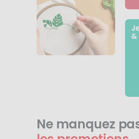
J
&
Ne manquez pa