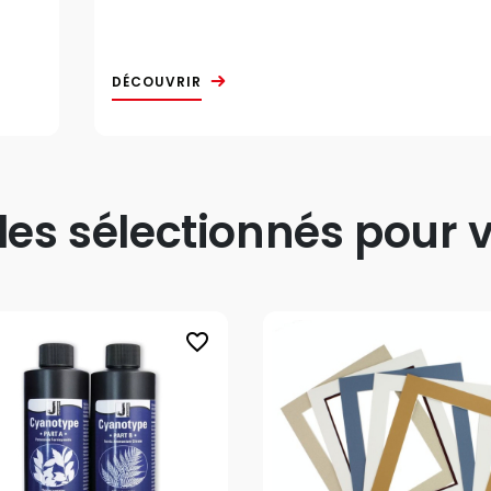
DÉCOUVRIR
s sélectionnés pour v
favorite_border