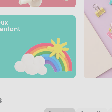
eux
 enfant
s