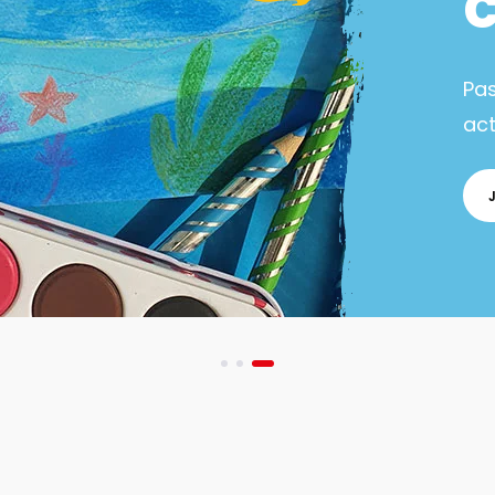
Pa
act