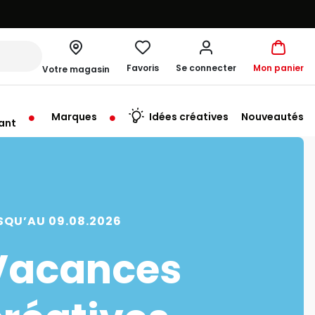
Favoris
Se connecter
Mon panier
Votre magasin
Marques
Idées créatives
Nouveautés
ant
me à 19:30
SQU’AU 09.08.2026
Vacances