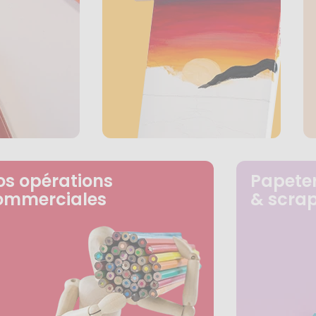
os opérations
Papeter
ommerciales
& scra