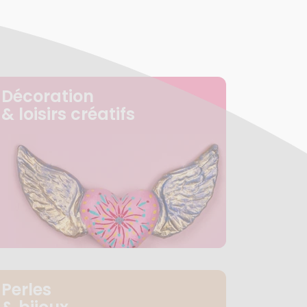
Décoration
& loisirs créatifs
Perles