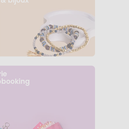
& bijoux
ie
pbooking