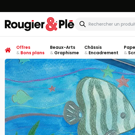
Rougier & Plé
Offres
Beaux-Arts
Châssis
Pape
&
Bons plans
&
Graphisme
&
Encadrement
&
Sc