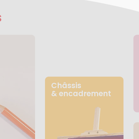
s
Châssis
& encadrement