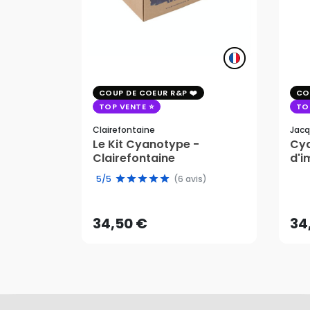
COUP DE COEUR R&P
CO
TOP VENTE
TO
Clairefontaine
Jacq
Le Kit Cyanotype -
Cya
Clairefontaine
d'i
pho
34,50 €
34
5/5
(6 avis)
AJOUTER AU PANIER
34,50 €
34