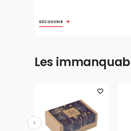
DÉCOUVRIR
Les immanquable
favorite_border