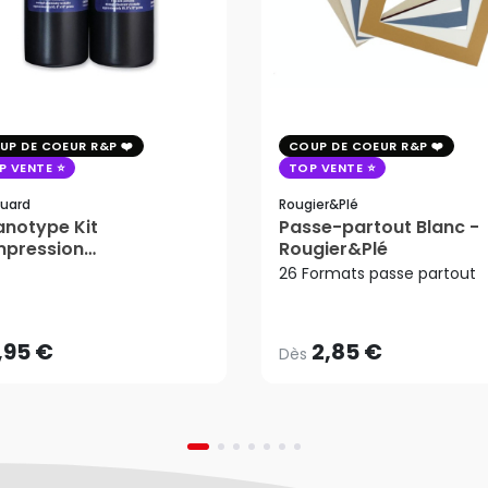
UP DE COEUR R&P
COUP DE COEUR R&P
P VENTE
TOP VENTE
uard
Rougier&plé
notype Kit
Passe-partout Blanc -
mpression
Rougier&Plé
2,85 €
tosensible - Jacquard
26 Formats passe partout
Dès
,95 €
AJOUTER AU PANIER
,95 €
2,85 €
Dès