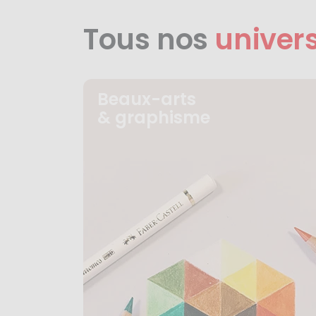
Tous nos
univer
Beaux-arts
& graphisme