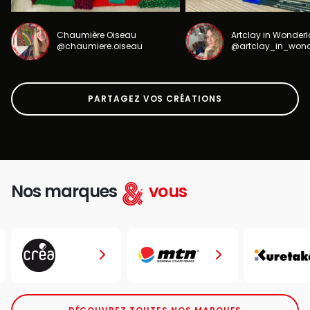
Chaumière Oiseau
Artclay in Wonder
@chaumiere.oiseau
@artclay_in_won
PARTAGEZ VOS CRÉATIONS
Nos marques
vous