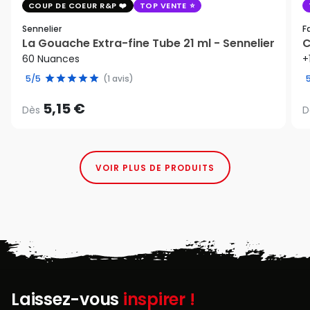
COUP DE COEUR R&P
TOP VENTE
Sennelier
F
La Gouache Extra-fine Tube 21 ml - Sennelier
C
60 Nuances
+
5/5
(1 avis)
5,15 €
Dès
D
VOIR PLUS DE PRODUITS
Laissez-vous
inspirer !