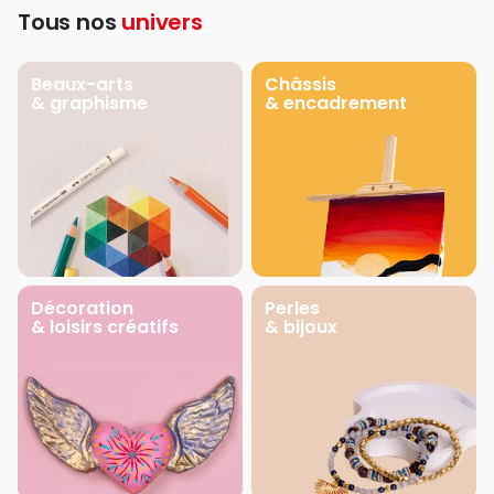
Tous nos
univers
Beaux-arts
Châssis
& graphisme
& encadrement
Décoration
Perles
& loisirs créatifs
& bijoux