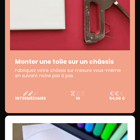
Monter une toile sur un châssis
Fabriquez votre châssis sur mesure vous-même
en suivant notre pas à pas.
INTERMÉDIAIRE
1H
54,05 €