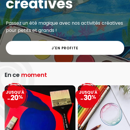
créatives
Passez un été magique avec nos activités créatives
pour petits et grands !
J'EN PROFITE
En ce
moment
JUSQU'À
JUSQU'À
20
30
%
%
-
-