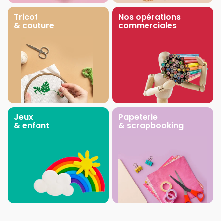
Tricot
Nos opérations
& couture
commerciales
Jeux
Papeterie
& enfant
& scrapbooking