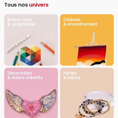
Tous nos
univers
Beaux-arts
Châssis
& graphisme
& encadrement
Décoration
Perles
& loisirs créatifs
& bijoux