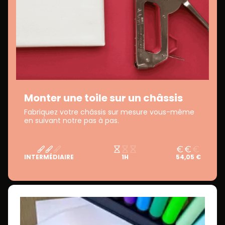
Monter une toile sur un châssis
Fabriquez votre châssis sur mesure vous-même
en suivant notre pas à pas.
INTERMÉDIAIRE
1H
54,05 €