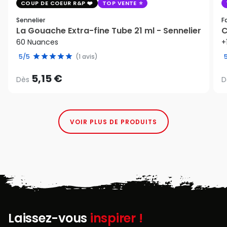
COUP DE COEUR R&P
TOP VENTE
Sennelier
F
La Gouache Extra-fine Tube 21 ml - Sennelier
C
60 Nuances
+
5/5
(1 avis)
5,15 €
Dès
D
VOIR PLUS DE PRODUITS
Laissez-vous
inspirer !