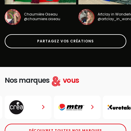
Chaumière Oiseau
Artclay in Wonder
@chaumiere.oiseau
@artclay_in_won
PARTAGEZ VOS CRÉATIONS
Nos marques
vous
DÉCOUVREZ TOUTES NOS MARQUES