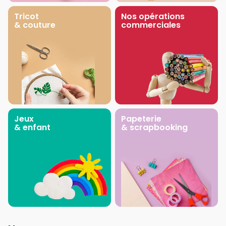
Tricot
Nos opérations
& couture
commerciales
Jeux
Papeterie
& enfant
& scrapbooking