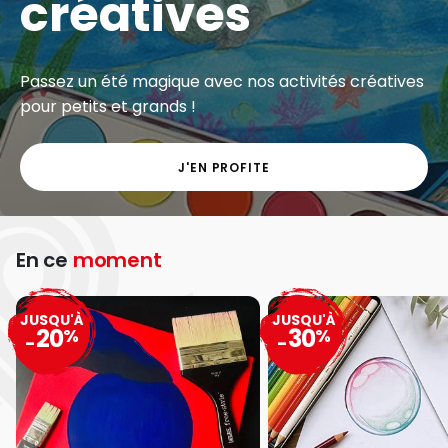
créatives
Passez un été magique avec nos activités créatives
pour petits et grands !
J'EN PROFITE
En ce
moment
JUSQU'À
JUSQU'À
20
30
%
%
-
-