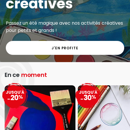
créatives
Passez un été magique avec nos activités créatives
pour petits et grands !
J'EN PROFITE
En ce
moment
JUSQU'À
JUSQU'À
20
30
%
%
-
-