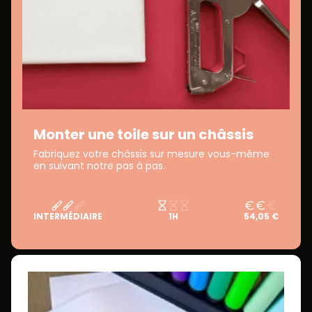
Monter une toile sur un châssis
Fabriquez votre châssis sur mesure vous-même
en suivant notre pas à pas.
INTERMÉDIAIRE
1H
54,05 €