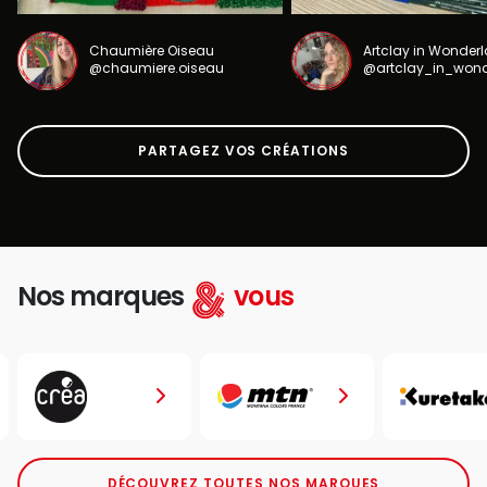
Chaumière Oiseau
Artclay in Wonder
@chaumiere.oiseau
@artclay_in_won
PARTAGEZ VOS CRÉATIONS
Nos marques
vous
DÉCOUVREZ TOUTES NOS MARQUES