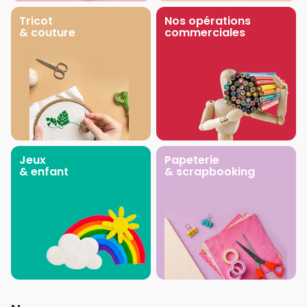
Tricot
Nos opérations
& couture
commerciales
Jeux
Papeterie
& enfant
& scrapbooking