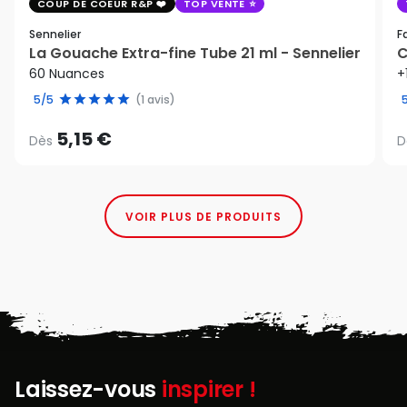
COUP DE COEUR R&P
TOP VENTE
Sennelier
F
La Gouache Extra-fine Tube 21 ml - Sennelier
C
60 Nuances
+
5/5
(1 avis)
5,15 €
Dès
D
VOIR PLUS DE PRODUITS
Laissez-vous
inspirer !