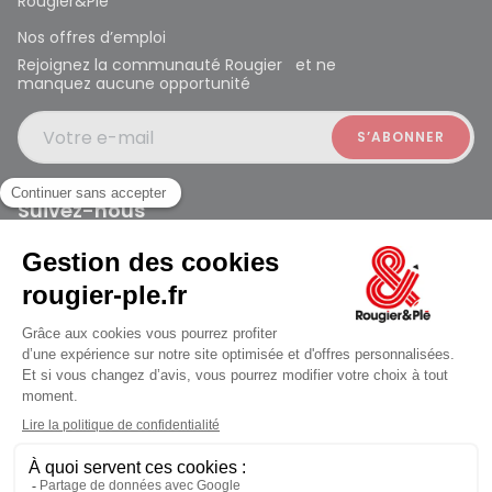
Rougier&Plé
Nos offres d’emploi
Rejoignez la communauté Rougier et ne
manquez aucune opportunité
Votre e-mail
Suivez-nous
Rougier et Plé 2024 Copyright
jusqu'au Samedi à 10:00
Mentions légales
Conditions générales des ventes