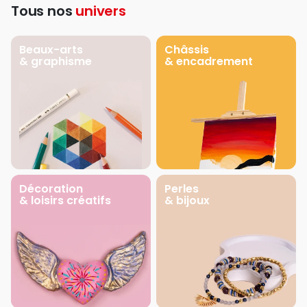
Tous nos
univers
Beaux-arts
Châssis
& graphisme
& encadrement
Décoration
Perles
& loisirs créatifs
& bijoux