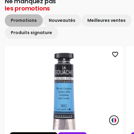
Ne manquez pas
les
promotions
Promotions
Nouveautés
Meilleures ventes
Produits signature
favorite_border