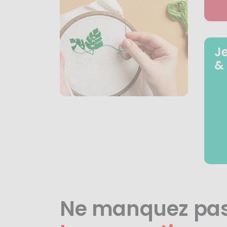
J
&
Ne manquez pa