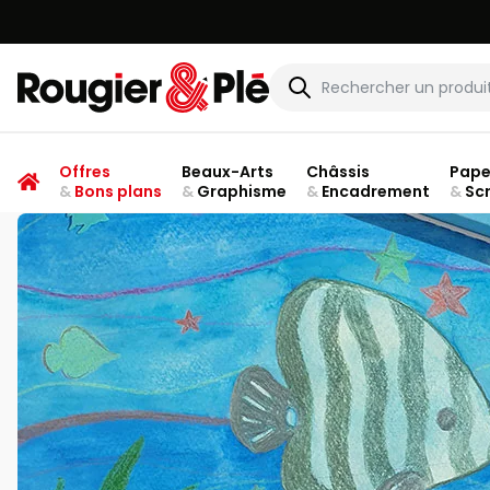
Rougier & Plé
Offres
Beaux-Arts
Châssis
Pape
&
Bons plans
&
Graphisme
&
Encadrement
&
Sc