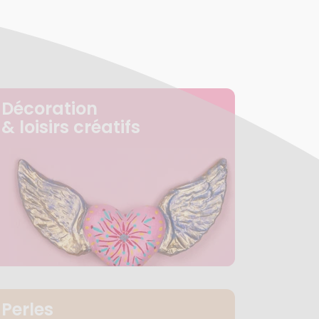
Décoration
& loisirs créatifs
Perles