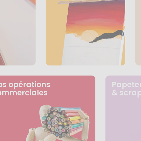
os opérations
Papeter
ommerciales
& scra