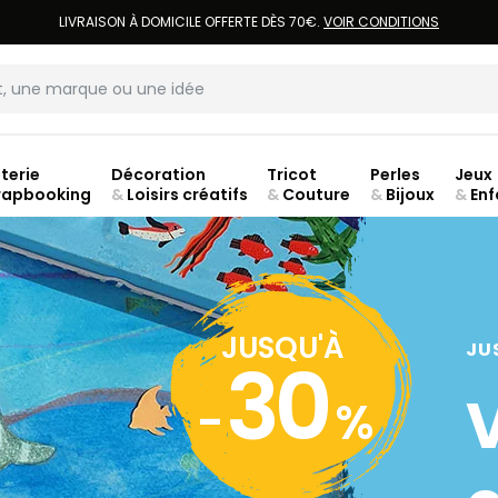
LIVRAISON À DOMICILE OFFERTE DÈS 70€.
VOIR CONDITIONS
terie
Décoration
Tricot
Perles
Jeux
rapbooking
&
Loisirs créatifs
&
Couture
&
Bijoux
&
Enf
Fer
JUSQU'À
JU
30
-
%