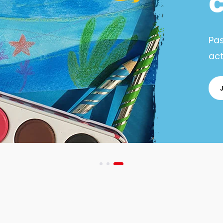
Pa
act