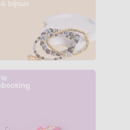
& bijoux
ie
pbooking