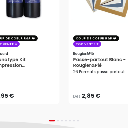
UP DE COEUR R&P
COUP DE COEUR R&P
P VENTE
TOP VENTE
uard
Rougier&plé
notype Kit
Passe-partout Blanc -
mpression
Rougier&Plé
tosensible - Jacquard
26 Formats passe partout
2,85 €
Dès
,95 €
AJOUTER AU PANIER
,95 €
2,85 €
Dès