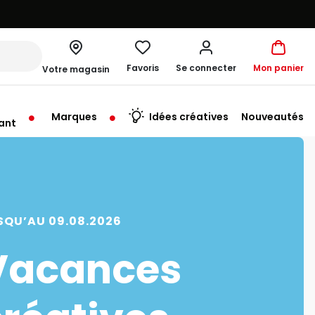
Favoris
Se connecter
Mon panier
Votre magasin
Marques
Idées créatives
Nouveautés
ant
me à 19:30
SQU’AU 09.08.2026
Vacances