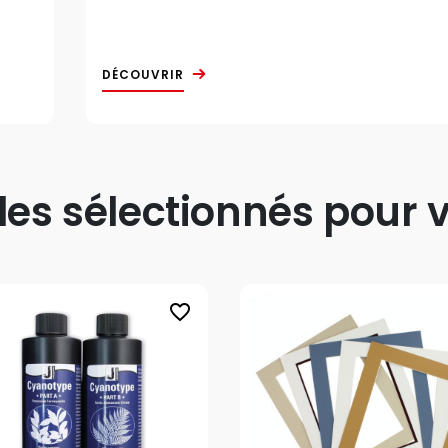
DÉCOUVRIR
s sélectionnés pour v
favorite_border