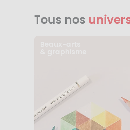
Tous nos
univer
Beaux-arts
& graphisme