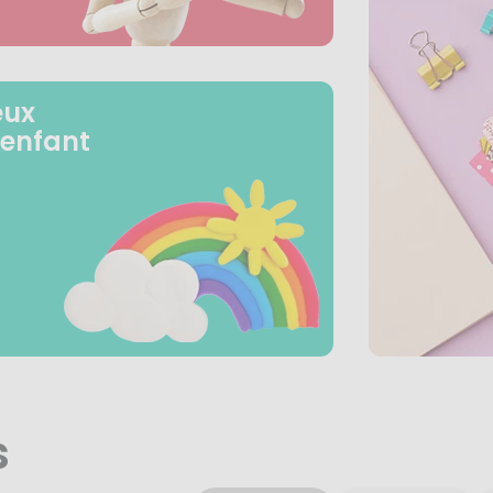
eux
 enfant
s