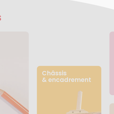
s
Châssis
& encadrement