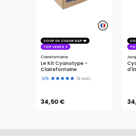
COUP DE COEUR R&P
CO
TOP VENTE
TO
Clairefontaine
Jacq
Le Kit Cyanotype -
Cya
Clairefontaine
d'i
pho
5/5
(6 avis)
34,50 €
34
AJOUTER AU PANIER
34,50 €
34