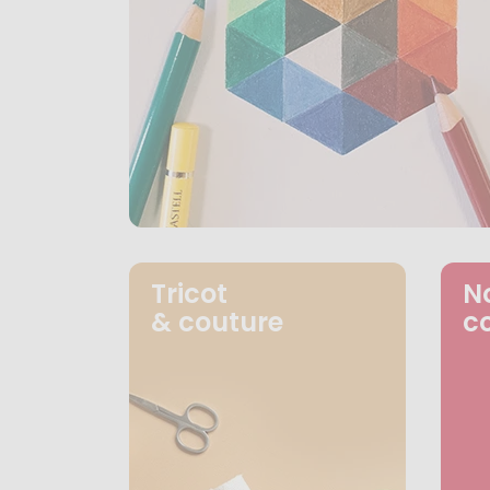
Tricot
N
& couture
c