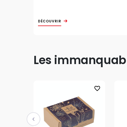
DÉCOUVRIR
Les immanquable
favorite_border