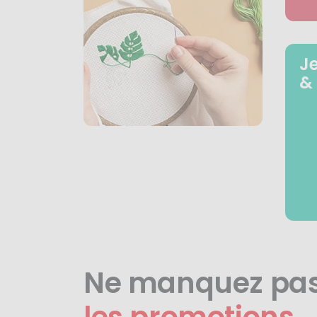
J
&
Ne manquez pa