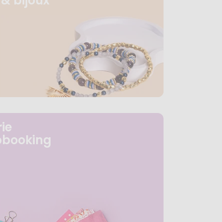
& bijoux
ie
pbooking