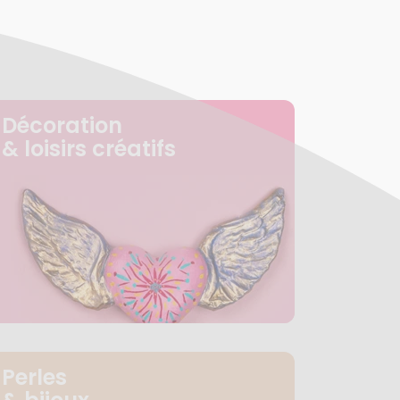
Décoration
& loisirs créatifs
Perles