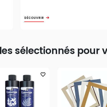
DÉCOUVRIR
s sélectionnés pour v
favorite_border