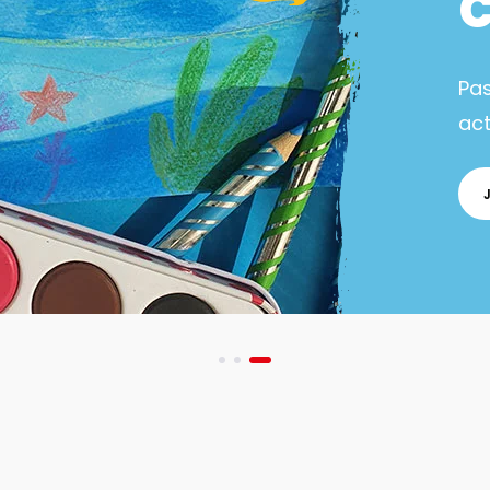
Pa
act