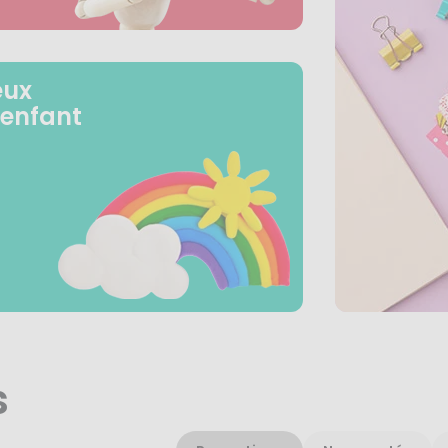
eux
 enfant
s