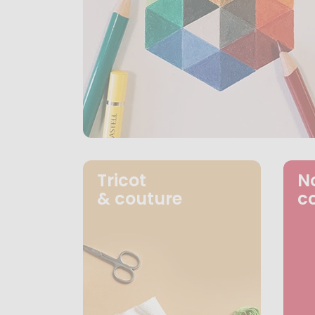
Tricot
N
& couture
c