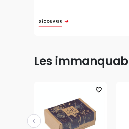
DÉCOUVRIR
Les immanquable
favorite_border