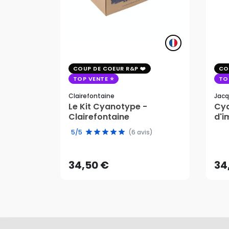
COUP DE COEUR R&P
CO
TOP VENTE
TO
Clairefontaine
Jacq
Le Kit Cyanotype -
Cya
Clairefontaine
d'i
pho
34,50 €
34
5/5
(6 avis)
AJOUTER AU PANIER
34,50 €
34