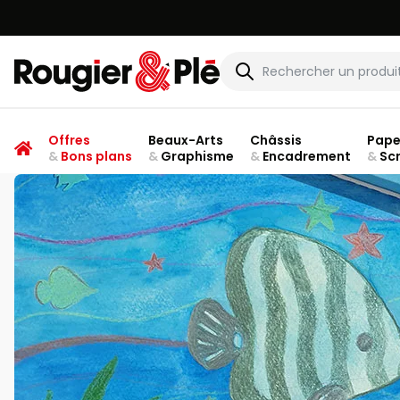
Rougier & Plé
Offres
Beaux-Arts
Châssis
Pape
&
Bons plans
&
Graphisme
&
Encadrement
&
Sc