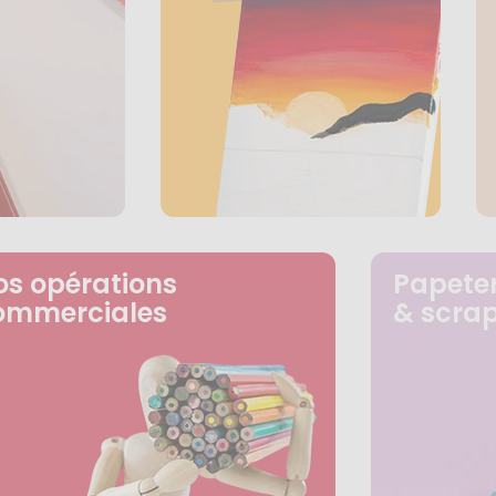
os opérations
Papeter
ommerciales
& scra