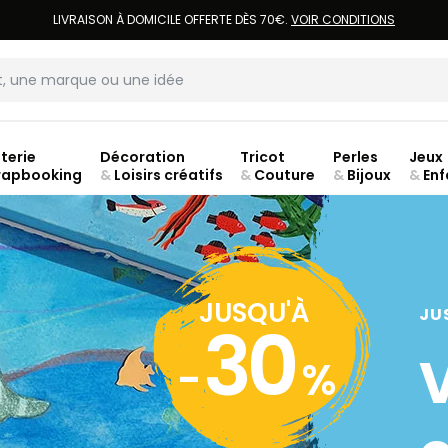
LIVRAISON À DOMICILE OFFERTE DÈS 70€.
VOIR CONDITIONS
terie
Décoration
Tricot
Perles
Jeux
rapbooking
&
Loisirs créatifs
&
Couture
&
Bijoux
&
Enf
jusq
JUSQU'À
JU
30
-
%