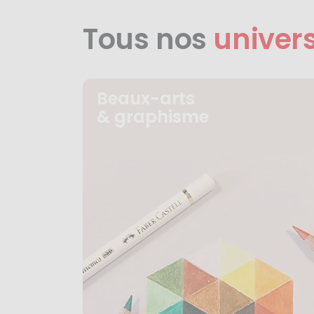
Tous nos
univer
Beaux-arts
& graphisme