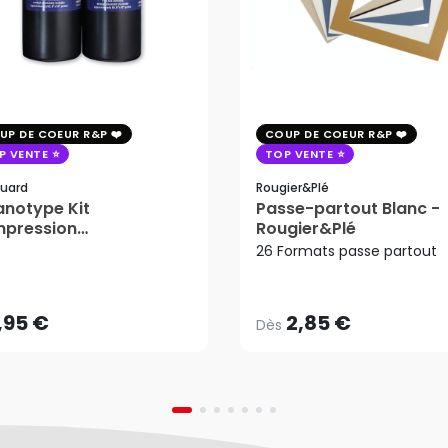
UP DE COEUR R&P
COUP DE COEUR R&P
P VENTE
TOP VENTE
uard
Rougier&plé
notype Kit
Passe-partout Blanc -
mpression
Rougier&Plé
2,85 €
tosensible - Jacquard
26 Formats passe partout
Dès
,95 €
AJOUTER AU PANIER
,95 €
2,85 €
Dès