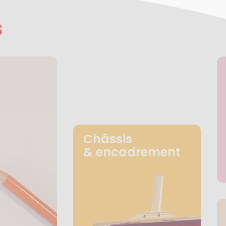
s
Châssis
& encadrement