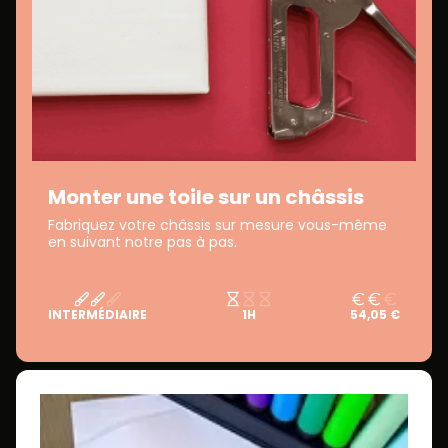
Monter une toile sur un châssis
Fabriquez votre châssis sur mesure vous-même
en suivant notre pas à pas.
INTERMÉDIAIRE
1H
54,05 €