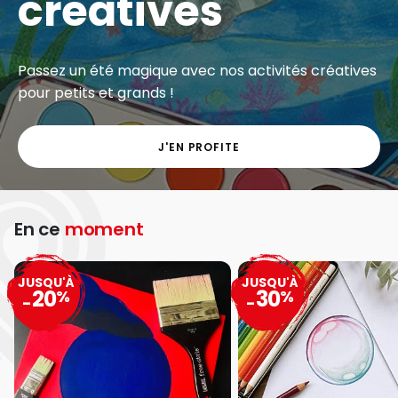
créatives
Passez un été magique avec nos activités créatives
pour petits et grands !
J'EN PROFITE
En ce
moment
JUSQU'À
JUSQU'À
20
30
%
%
-
-