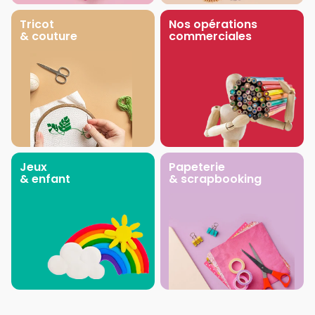
Tricot
Nos opérations
& couture
commerciales
Jeux
Papeterie
& enfant
& scrapbooking