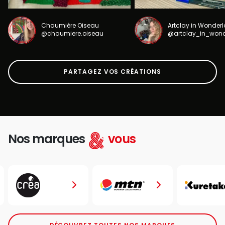
Chaumière Oiseau
Artclay in Wonder
@chaumiere.oiseau
@artclay_in_won
PARTAGEZ VOS CRÉATIONS
Nos marques
vous