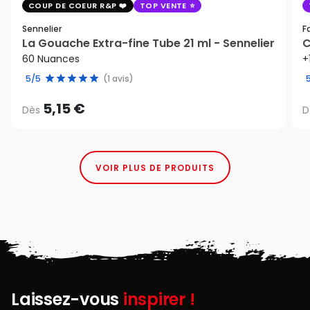
COUP DE COEUR R&P
TOP VENTE
Sennelier
F
La Gouache Extra-fine Tube 21 ml - Sennelier
C
60 Nuances
+
5/5
(1 avis)
5,15 €
Dès
D
VOIR PLUS DE PRODUITS
Laissez-vous
inspirer !