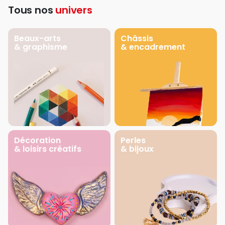
Tous nos
univers
Beaux-arts
Châssis
& graphisme
& encadrement
Décoration
Perles
& loisirs créatifs
& bijoux