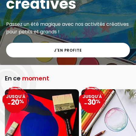
créatives
Passez un été magique avec nos activités créatives
pour petits et grands !
J'EN PROFITE
En ce
moment
JUSQU'À
JUSQU'À
20
30
%
%
-
-