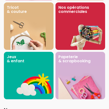
Tricot
Nos opérations
& couture
commerciales
Jeux
Papeterie
& enfant
& scrapbooking