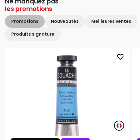
Ne manquez pas
les
promotions
Promotions
Nouveautés
Meilleures ventes
Produits signature
favorite_border