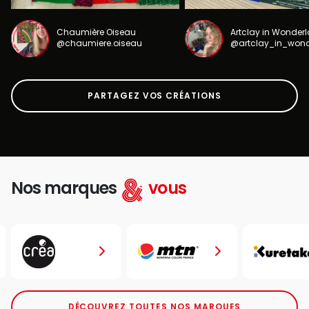
Chaumière Oiseau
Artclay in Wonder
@chaumiere.oiseau
@artclay_in_won
PARTAGEZ VOS CRÉATIONS
Nos marques
vous
DÉCOUVREZ TOUTES NOS MARQUES