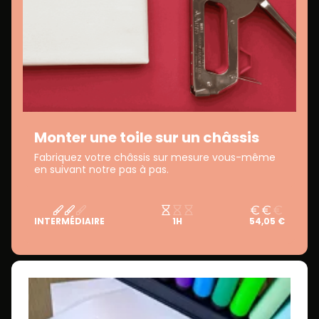
Monter une toile sur un châssis
Fabriquez votre châssis sur mesure vous-même
en suivant notre pas à pas.
INTERMÉDIAIRE
1H
54,05 €