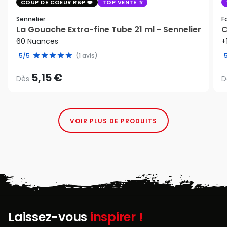
COUP DE COEUR R&P
TOP VENTE
Sennelier
F
La Gouache Extra-fine Tube 21 ml - Sennelier
C
60 Nuances
+
5/5
(1 avis)
5,15 €
Dès
D
VOIR PLUS DE PRODUITS
Laissez-vous
inspirer !