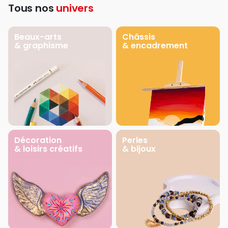
Tous nos
univers
Beaux-arts
Châssis
& graphisme
& encadrement
Décoration
Perles
& loisirs créatifs
& bijoux