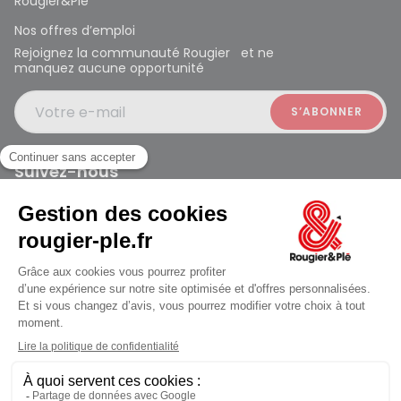
Rougier&Plé
Nos offres d’emploi
Rejoignez la communauté Rougier et ne
manquez aucune opportunité
Votre e-mail
Suivez-nous
Rougier et Plé 2024 Copyright
Mentions légales
Conditions générales des ventes