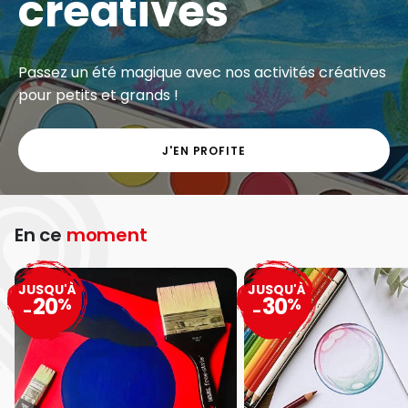
créatives
Passez un été magique avec nos activités créatives
pour petits et grands !
J'EN PROFITE
En ce
moment
JUSQU'À
JUSQU'À
20
30
%
%
-
-