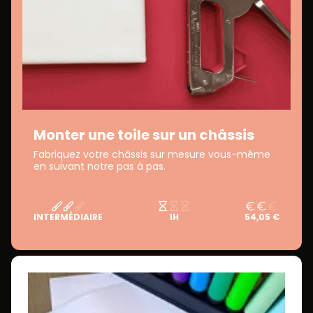
Monter une toile sur un châssis
Fabriquez votre châssis sur mesure vous-même
en suivant notre pas à pas.
INTERMÉDIAIRE
1H
54,05 €