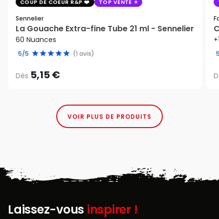
COUP DE COEUR R&P
TOP VENTE
Sennelier
F
La Gouache Extra-fine Tube 21 ml - Sennelier
C
60 Nuances
+
5/5
(1 avis)
5,15 €
Dès
D
VOIR PLUS DE PRODUITS
Laissez-vous
inspirer !