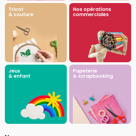
Tricot
Nos opérations
& couture
commerciales
Jeux
Papeterie
& enfant
& scrapbooking