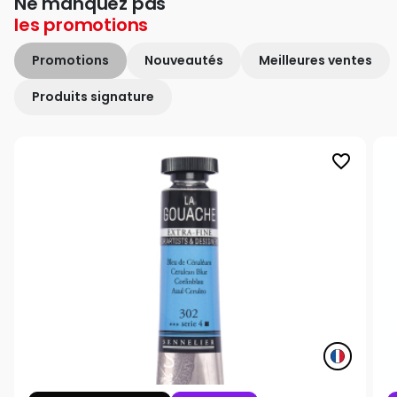
Ne manquez pas
les
promotions
Promotions
Nouveautés
Meilleures ventes
Produits signature
favorite_border