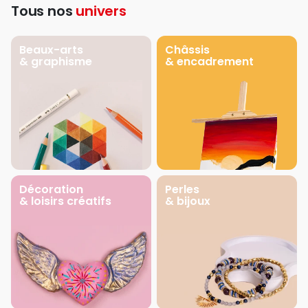
Tous nos
univers
Beaux-arts
Châssis
& graphisme
& encadrement
Décoration
Perles
& loisirs créatifs
& bijoux