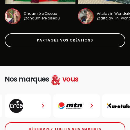
Chaumière Oiseau
Artclay in Wonder
@chaumiere.oiseau
@artclay_in_won
PARTAGEZ VOS CRÉATIONS
Nos marques
vous
DÉCOUVREZ TOUTES NOS MARQUES