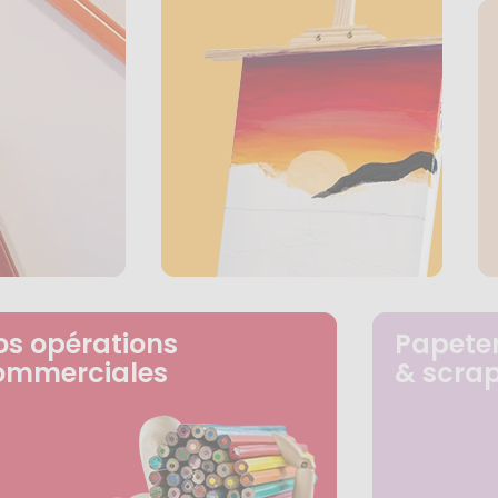
os opérations
Papeter
ommerciales
& scra