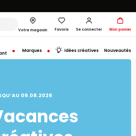
Favoris
Se connecter
Mon panier
Votre magasin
Marques
Idées créatives
Nouveautés
ant
rt à 10:00
SQU’AU 09.08.2026
Vacances