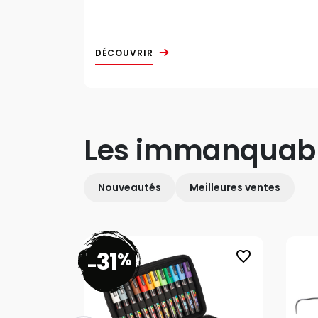
DÉCOUVRIR
Les immanquab
Nouveautés
Meilleures ventes
31
%
favorite_border
-