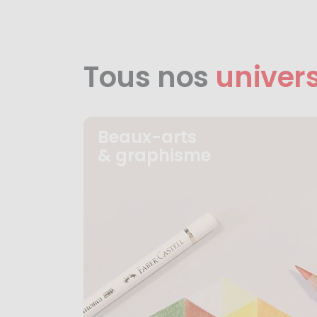
Tous nos
univer
Beaux-arts
& graphisme