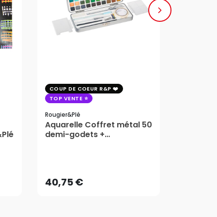
COUP DE COEUR R&P
COUP DE 
TOP VENTE
TOP VENT
Rougier&plé
Milan
Aquarelle Coffret métal 50
Plaque 
&Plé
demi-godets +
Block Vi
accessoires - Rougier&Plé
1,99
5 Formats
Dès
40,75 €
AJOUTER AU PANIER
40,75 €
1,99
Dès