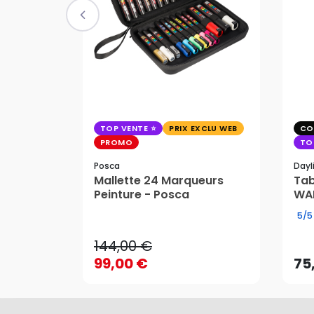
TOP VENTE
PRIX EXCLU WEB
CO
PROMO
TO
Posca
Dayl
Mallette 24 Marqueurs
Tab
144,00 €
Peinture - Posca
WAF
99,00 €
75
5/5
144,00 €
99,00 €
75