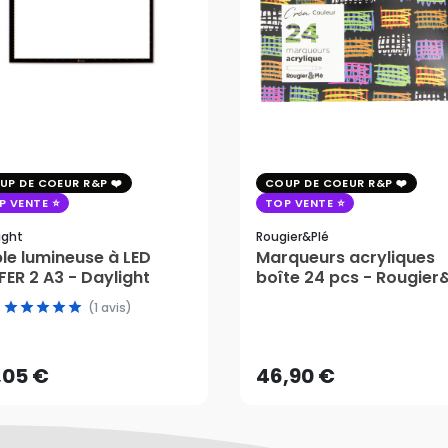
UP DE COEUR R&P
COUP DE COEUR R&P
P VENTE
TOP VENTE
ight
Rougier&plé
le lumineuse à LED
Marqueurs acryliques
ER 2 A3 - Daylight
boîte 24 pcs - Rougier
,05 €
(1 avis)
46,90 €
AJOUTER AU PANIER
,05 €
46,90 €