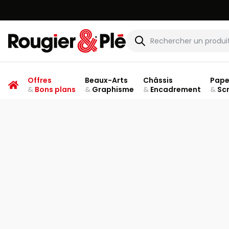
Rougier & Plé
Offres
Beaux-Arts
Châssis
Pape
&
Bons plans
&
Graphisme
&
Encadrement
&
Sc