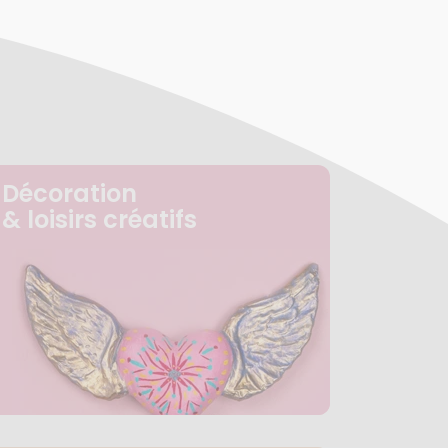
Décoration
& loisirs créatifs