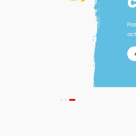
Pa
act