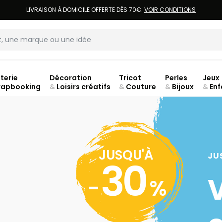
LIVRAISON À DOMICILE OFFERTE DÈS 70€.
VOIR CONDITIONS
terie
Décoration
Tricot
Perles
Jeux
rapbooking
&
Loisirs créatifs
&
Couture
&
Bijoux
&
Enf
ouve
JUSQU'À
JU
30
-
%