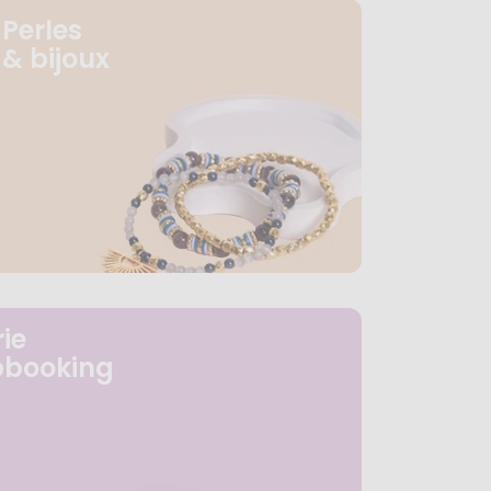
Perles
& bijoux
ie
pbooking