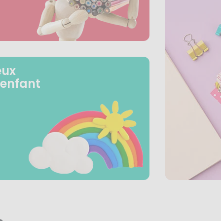
eux
 enfant