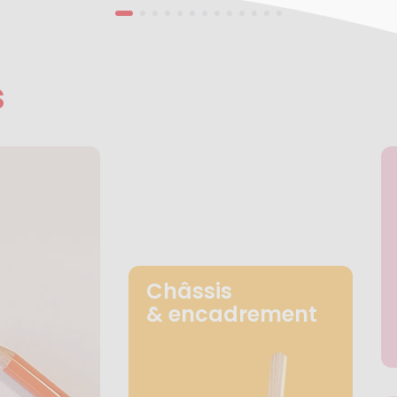
s
Châssis
& encadrement