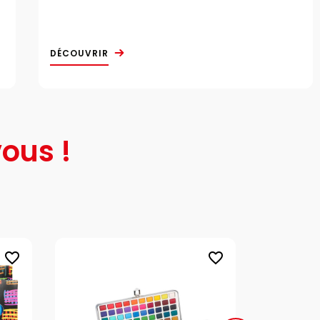
DÉCOUVRIR
ous !
favorite_border
favorite_border