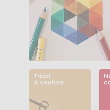
Tricot
N
& couture
c