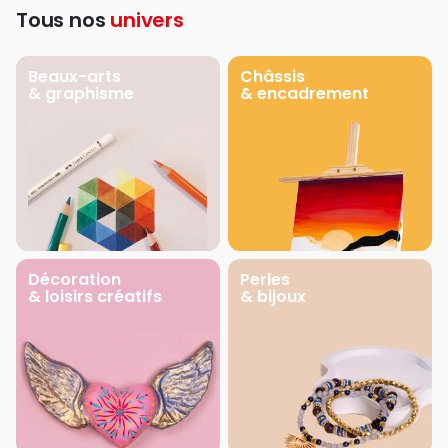
Tous nos
univers
Beaux-arts
Châssis
& graphisme
& encadrement
Décoration
Perles
& loisirs créatifs
& bijoux