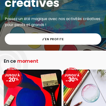
créatives
Passez un été magique avec nos activités créatives
pour petits et grands !
J'EN PROFITE
En ce
moment
JUSQU'À
JUSQU'À
20
30
%
%
-
-