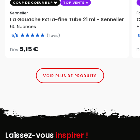
COUP DE COEUR R&P
TOP VENTE
Sennelier
F
La Gouache Extra-fine Tube 21 ml - Sennelier
C
60 Nuances
+
5/5
(1 avis)
5,15 €
Dès
D
VOIR PLUS DE PRODUITS
Laissez-vous
inspirer !