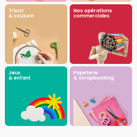
Tricot
Nos opérations
& couture
commerciales
Jeux
Papeterie
& enfant
& scrapbooking