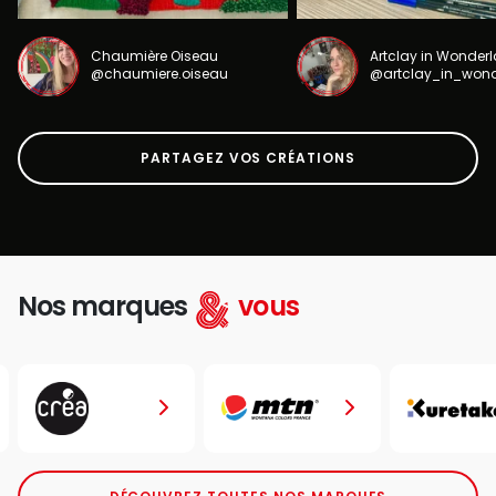
Chaumière Oiseau
Artclay in Wonder
@chaumiere.oiseau
@artclay_in_won
PARTAGEZ VOS CRÉATIONS
Nos marques
vous