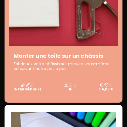
Monter une toile sur un châssis
Fabriquez votre châssis sur mesure vous-même
en suivant notre pas à pas.
INTERMÉDIAIRE
1H
54,05 €