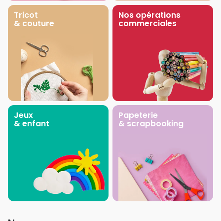
Tricot
Nos opérations
& couture
commerciales
Jeux
Papeterie
& enfant
& scrapbooking