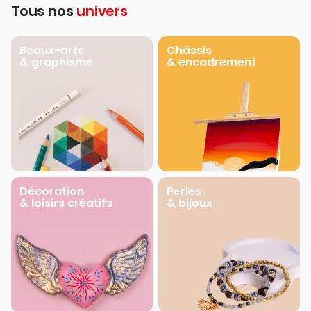
Tous nos
univers
Beaux-arts
Châssis
& graphisme
& encadrement
Décoration
Perles
& loisirs créatifs
& bijoux