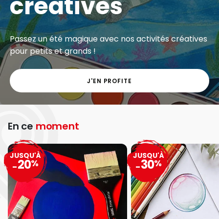
créatives
Passez un été magique avec nos activités créatives
pour petits et grands !
J'EN PROFITE
En ce
moment
JUSQU'À
JUSQU'À
20
30
%
%
-
-