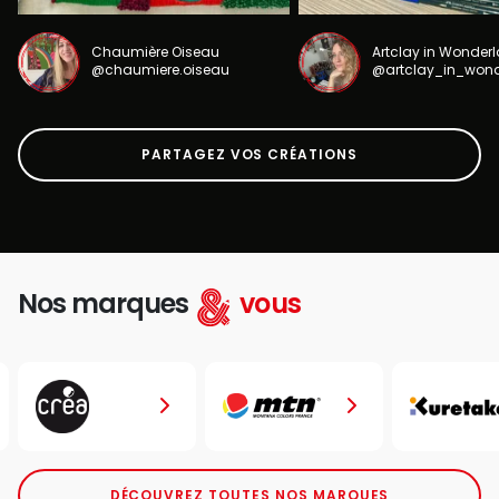
Chaumière Oiseau
Artclay in Wonder
@chaumiere.oiseau
@artclay_in_won
PARTAGEZ VOS CRÉATIONS
Nos marques
vous
DÉCOUVREZ TOUTES NOS MARQUES