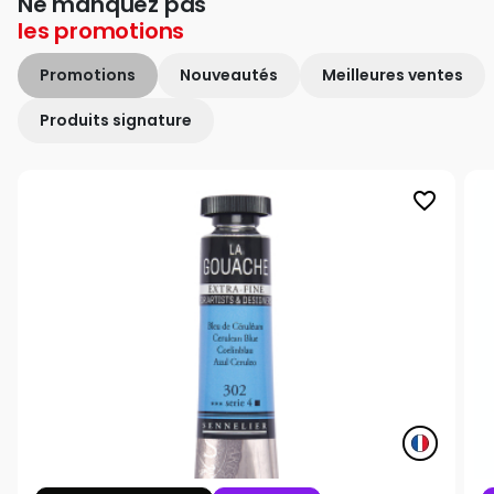
Ne manquez pas
les
promotions
Promotions
Nouveautés
Meilleures ventes
Produits signature
favorite_border