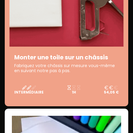
Monter une toile sur un châssis
Fabriquez votre châssis sur mesure vous-même
en suivant notre pas à pas.
INTERMÉDIAIRE
1H
54,05 €