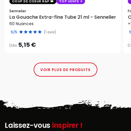
COUP DE COEUR R&P
TOP VENTE
Sennelier
F
La Gouache Extra-fine Tube 21 ml - Sennelier
C
60 Nuances
+
5/5
(1 avis)
5,15 €
Dès
D
VOIR PLUS DE PRODUITS
Laissez-vous
inspirer !